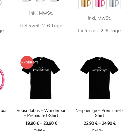
gewählt
HANDWERK
t
gewählt
werden
inkl. MwSt.
HANDWER
n
werden
inkl. MwSt.
Lieferzeit:
2-6 Tage
ge
Lieferzeit:
2-6 Tage
HAUSMEIS
Dieses
Dieses
Produkt
INGENIEUR
t
Produkt
weist
weist
KRANKENP
ANGEBOT!
mehrere
e
mehrere
KRANKEN
Varianten
ten
Varianten
auf.
LANDWIRT
auf.
Die
Die
Optionen
LEHRER / 
en
Optionen
können
rbar
Vousndabas – Wunderbar
Nerphenige – Premium-T-
n
können
MATHEMAT
– Premium-T-Shirt
Shirt
auf
auf
licher
Aktueller
19,90
€
–
23,90
€
22,90
€
–
24,90
€
MATHEMAT
der
Preis