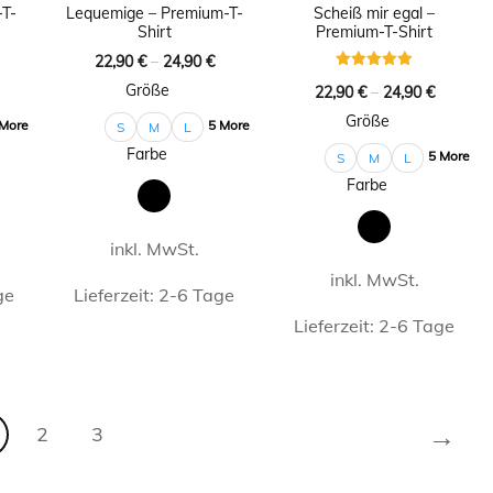
-T-
Lequemige – Premium-T-
Scheiß mir egal –
können
können
Shirt
Premium-T-Shirt
auf
auf
22,90
€
–
24,90
€
seite
Bewertet
Größe
der
der
22,90
€
–
24,90
€
mit
t
5.00
Größe
von 5
Produktseite
Produktseite
 More
5 More
S
M
L
n
Farbe
5 More
S
M
L
gewählt
gewählt
Farbe
werden
werden
inkl. MwSt.
inkl. MwSt.
ge
Lieferzeit:
2-6 Tage
Lieferzeit:
2-6 Tage
Dieses
Dieses
t
Produkt
Produkt
weist
→
2
3
weist
e
mehrere
mehrere
ten
Varianten