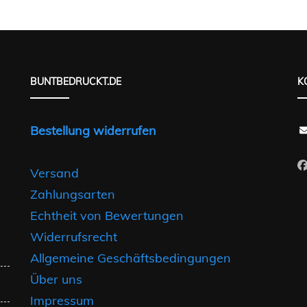
Varianten
auf.
auf.
Die
Die
en
Optionen
Optionen
n
können
BUNTBEDRUCKT.DE
K
können
auf
auf
der
Bestellung widerrufen
der
seite
Produktseite
Produktseite
t
gewählt
Versand
gewählt
n
werden
Zahlungsarten
werden
Echtheit von Bewertungen
Widerrufsrecht
Allgemeine Geschäftsbedingungen
Über uns
Impressum