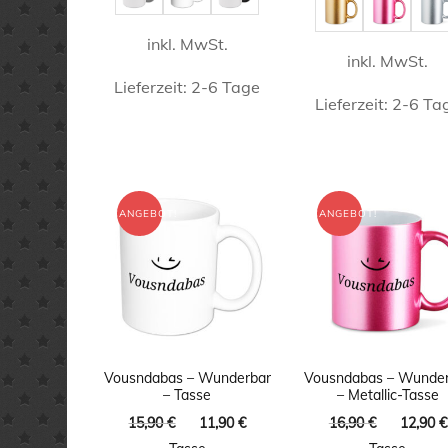
gewählt
gewähl
inkl. MwSt.
werden
werde
inkl. MwSt.
Lieferzeit:
2-6 Tage
Lieferzeit:
2-6 Ta
Dieses
Dieses
Produkt
Produk
weist
weist
ANGEBOT!
ANGEBOT!
mehrere
mehrer
Varianten
Varian
auf.
auf.
Die
Die
Optionen
Option
können
Vousndabas – Wunderbar
Vousndabas – Wunde
könne
– Tasse
– Metallic-Tasse
auf
auf
Ursprünglicher
Aktueller
Ursprüng
15,90
€
11,90
€
16,90
€
12,90
€
der
Preis
Preis
Preis