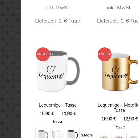
inkl. MwSt.
inkl. MwSt.
Lieferzeit:
2-6 Tage
Lieferzeit:
2-6 Ta
Dieses
Dieses
Produkt
Produk
weist
weist
ANGEBOT!
ANGEBOT!
mehrere
mehrer
Varianten
Varian
auf.
auf.
Die
Die
Optionen
Option
Lequemige – Tasse
Lequemige – Metalli
können
könne
Tasse
Ursprünglicher
Aktueller
15,90
€
11,90
€
auf
auf
Ursprüng
16,90
€
12,90
€
Preis
Preis
Tasse
Preis
war:
ist:
Tasse
der
der
war:
15,90 €
11,90 €.
1 More
Produktseite
Produkt
16,90 €