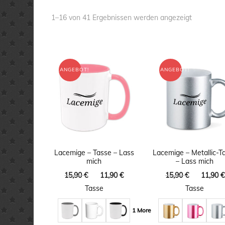
Nach
1–16 von 41 Ergebnissen werden angezeigt
Aktualität
sortiert
ANGEBOT!
ANGEBOT!
Lacemige – Tasse – Lass
Lacemige – Metallic-T
mich
– Lass mich
Ursprünglicher
Aktueller
Ursprüng
15,90
€
11,90
€
15,90
€
11,90
€
Preis
Preis
Preis
Tasse
Tasse
war:
ist:
war:
15,90 €
11,90 €.
15,90 €
1 More