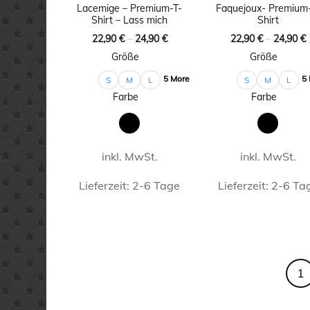
auf
auf
Lacemige – Premium-T-
Faquejoux- Premium
Shirt – Lass mich
Shirt
der
der
22,90
€
–
24,90
€
22,90
€
–
24,90
€
Produktseite
Produkt
Größe
Größe
gewählt
gewähl
5 More
5
S
M
L
S
M
L
werden
werde
Farbe
Farbe
inkl. MwSt.
inkl. MwSt.
Lieferzeit:
2-6 Tage
Lieferzeit:
2-6 Ta
Dieses
Dieses
Produkt
Produk
weist
weist
1
mehrere
mehrer
Varianten
Varian