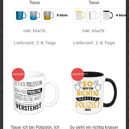
Preis
Preis
Preis
Preis
Tasse
Tasse
war:
ist:
war:
ist:
16,50 €
12,50 €.
15,90 €
11,90 €.
8 More
4 More
inkl. MwSt.
inkl. MwSt.
Lieferzeit:
2-6 Tage
Lieferzeit:
2-6 Tage
Dieses
Dieses
Produkt
Produkt
weist
weist
ANGEBOT!
ANGEBOT!
mehrere
mehrere
Varianten
Varianten
auf.
auf.
Die
Die
Optionen
Optionen
können
können
Tasse Ich bin Polizistin. Ich
So sieht ein richtig krasser