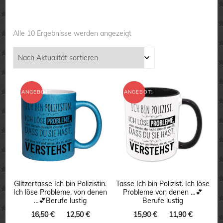
Nach
Alle 10 Ergebnisse werden angezeigt
Aktualität
sortiert
ANGEBOT!
ANGEBOT!
Glitzertasse Ich bin Polizistin.
Tasse Ich bin Polizist. Ich löse
Ich löse Probleme, von denen
Probleme von denen …💕
…💕Berufe lustig
Berufe lustig
Ursprünglicher
Aktueller
Ursprünglicher
Aktuelle
16,50
€
12,50
€
15,90
€
11,90
€