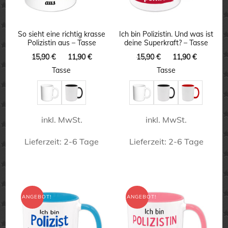
Optionen
Optionen
können
können
So sieht eine richtig krasse
Ich bin Polizistin. Und was ist
auf
Polizistin aus – Tasse
deine Superkraft? – Tasse
auf
der
Ursprünglicher
Aktueller
Ursprünglicher
Aktuelle
15,90
€
11,90
€
15,90
€
11,90
€
der
Preis
Preis
Preis
Preis
Produktseite
Tasse
Tasse
Produktseite
war:
ist:
war:
ist:
gewählt
15,90 €
11,90 €.
15,90 €
11,90 €.
gewählt
werden
werden
inkl. MwSt.
inkl. MwSt.
Lieferzeit:
2-6 Tage
Lieferzeit:
2-6 Tage
Dieses
Dieses
Produkt
Produkt
weist
weist
ANGEBOT!
ANGEBOT!
mehrere
mehrere
Varianten
Varianten