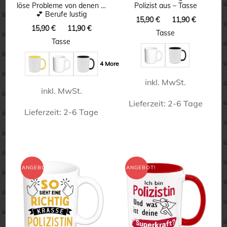
löse Probleme von denen …
Polizist aus – Tasse
auf
auf
💕 Berufe lustig
Ursprünglicher
Aktuelle
15,90
€
11,90
€
der
der
Ursprünglicher
Aktueller
15,90
€
11,90
€
Preis
Preis
Tasse
Preis
Preis
Produktseite
Produktseite
war:
ist:
Tasse
war:
ist:
15,90 €
11,90 €.
gewählt
gewählt
15,90 €
11,90 €.
4 More
werden
werden
inkl. MwSt.
inkl. MwSt.
Lieferzeit:
2-6 Tage
Lieferzeit:
2-6 Tage
Dieses
Dieses
Produkt
Produkt
weist
weist
ANGEBOT!
ANGEBOT!
mehrere
mehrere
Varianten
Varianten
auf.
auf.
Die
Die