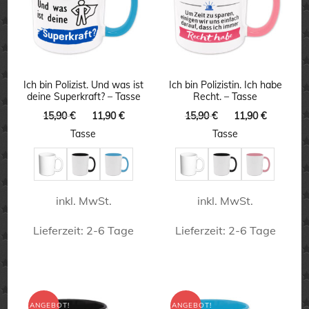
auf.
auf.
Die
Die
Optionen
Optionen
können
können
Ich bin Polizist. Und was ist
Ich bin Polizistin. Ich habe
deine Superkraft? – Tasse
Recht. – Tasse
auf
auf
Ursprünglicher
Aktueller
Ursprünglicher
Aktuelle
15,90
€
11,90
€
15,90
€
11,90
€
der
der
Preis
Preis
Preis
Preis
Tasse
Tasse
Produktseite
Produktseite
war:
ist:
war:
ist:
15,90 €
11,90 €.
15,90 €
11,90 €.
gewählt
gewählt
werden
werden
inkl. MwSt.
inkl. MwSt.
Lieferzeit:
2-6 Tage
Lieferzeit:
2-6 Tage
Dieses
Dieses
Produkt
Produkt
weist
weist
ANGEBOT!
ANGEBOT!