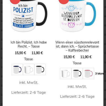
mehrere
mehrere
Varianten
Varianten
auf.
auf.
Die
Die
Optionen
Optionen
können
können
Ich bin Polizist. Ich habe
Wenn einer süsstemrelevant
Recht. – Tasse
ist, dann ich. – Sprüchetasse
auf
auf
– Kaffeebecher
Ursprünglicher
Aktueller
15,90
€
11,90
€
der
der
Ursprünglicher
Aktuelle
15,90
€
11,90
€
Preis
Preis
Tasse
Preis
Preis
Produktseite
Produktseite
war:
ist:
Tasse
war:
ist:
15,90 €
11,90 €.
gewählt
gewählt
15,90 €
11,90 €.
3 More
werden
werden
inkl. MwSt.
inkl. MwSt.
Lieferzeit:
2-6 Tage
Lieferzeit:
2-6 Tage
Dieses
Dieses