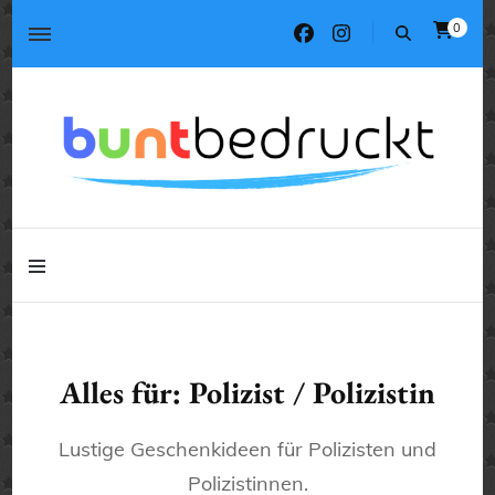
0
Tassen, T-Shirts, Kissen, Geschenke
buntbedruckt.de
Tassen, T-Shirts, Kissen, Geschenke
buntbedruckt.de
Alles für: Polizist / Polizistin
Lustige Geschenkideen für Polizisten und
Polizistinnen.