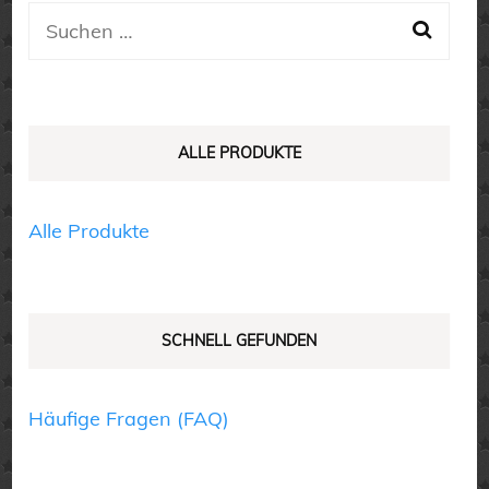
Suchen
können
nach:
auf
der
Produktseite
ALLE PRODUKTE
gewählt
werden
Alle Produkte
SCHNELL GEFUNDEN
Häufige Fragen (FAQ)