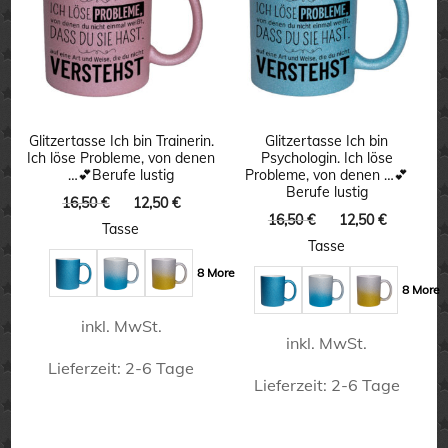
Varianten
auf.
auf.
Die
Die
Optionen
Optionen
können
können
Glitzertasse Ich bin Trainerin.
Glitzertasse Ich bin
auf
Ich löse Probleme, von denen
Psychologin. Ich löse
auf
…💕Berufe lustig
Probleme, von denen …💕
der
Berufe lustig
der
Ursprünglicher
Aktueller
16,50
€
12,50
€
Produktseite
Ursprünglicher
Aktuelle
16,50
€
12,50
€
Preis
Preis
Produktseite
Tasse
gewählt
Preis
Preis
war:
ist:
Tasse
gewählt
war:
ist:
16,50 €
12,50 €.
werden
8 More
16,50 €
12,50 €.
werden
8 More
inkl. MwSt.
inkl. MwSt.
Lieferzeit:
2-6 Tage
Lieferzeit:
2-6 Tage
Dieses
Dieses
Produkt