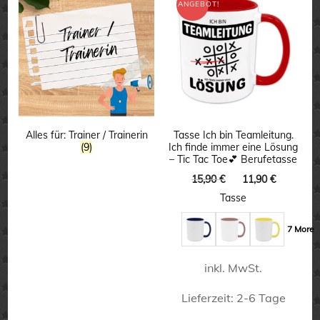
ANGEBOT!
Alles für: Trainer / Trainerin
Tasse Ich bin Teamleitung.
(9)
Ich finde immer eine Lösung
– Tic Tac Toe💕 Berufetasse
Ursprünglicher
Aktuelle
15,90
€
11,90
€
Preis
Preis
Tasse
war:
ist:
15,90 €
11,90 €.
7 More
inkl. MwSt.
Lieferzeit:
2-6 Tage