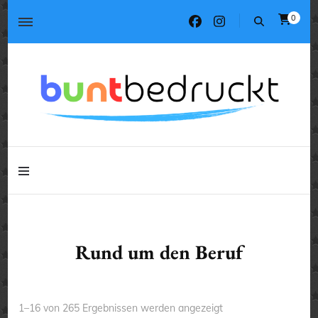
0
Tassen, T-Shirts, Kissen, Geschenke
buntbedruckt.de
Tassen, T-Shirts, Kissen, Geschenke
buntbedruckt.de
Rund um den Beruf
Nach
1–16 von 265 Ergebnissen werden angezeigt