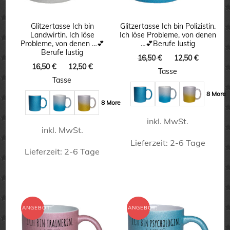
Optionen
Optionen
können
können
Glitzertasse Ich bin
Glitzertasse Ich bin Polizistin.
Landwirtin. Ich löse
Ich löse Probleme, von denen
auf
auf
Probleme, von denen …💕
…💕Berufe lustig
Berufe lustig
der
der
Ursprünglicher
Aktuelle
16,50
€
12,50
€
Ursprünglicher
Aktueller
16,50
€
12,50
€
Preis
Preis
Produktseite
Produktseite
Tasse
Preis
Preis
war:
ist:
Tasse
gewählt
gewählt
war:
ist:
16,50 €
12,50 €.
8 More
16,50 €
12,50 €.
werden
werden
8 More
inkl. MwSt.
inkl. MwSt.
Lieferzeit:
2-6 Tage
Lieferzeit:
2-6 Tage
Dieses
Dieses
Produkt
Produkt
weist
weist
ANGEBOT!
ANGEBOT!
mehrere
mehrere
Varianten