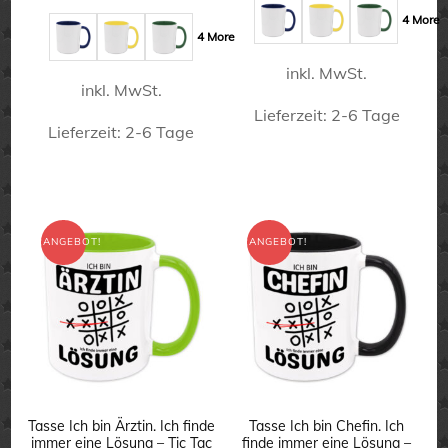
gewählt
gewählt
war:
ist:
15,90 €
11,90 €.
4 More
15,90 €
11,90 €.
werden
werden
4 More
inkl. MwSt.
inkl. MwSt.
Lieferzeit:
2-6 Tage
Lieferzeit:
2-6 Tage
Dieses
Dieses
Produkt
Produkt
weist
weist
ANGEBOT!
ANGEBOT!
mehrere
mehrere
Varianten
Varianten
auf.
auf.
Die
Die
Optionen
Optionen
können
können
Tasse Ich bin Ärztin. Ich finde
Tasse Ich bin Chefin. Ich
auf
immer eine Lösung – Tic Tac
finde immer eine Lösung –