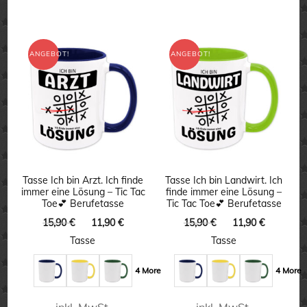
Dieses
Produkt
weist
ANGEBOT!
ANGEBOT!
mehrere
Varianten
auf.
Die
Optionen
können
Tasse Ich bin Arzt. Ich finde
Tasse Ich bin Landwirt. Ich
immer eine Lösung – Tic Tac
finde immer eine Lösung –
auf
Toe💕 Berufetasse
Tic Tac Toe💕 Berufetasse
der
Ursprünglicher
Aktueller
Ursprünglicher
Aktuelle
15,90
€
11,90
€
15,90
€
11,90
€
Preis
Preis
Preis
Preis
Produktseite
Tasse
Tasse
war:
ist:
war:
ist:
gewählt
15,90 €
11,90 €.
15,90 €
11,90 €.
4 More
4 More
werden
inkl. MwSt.
inkl. MwSt.