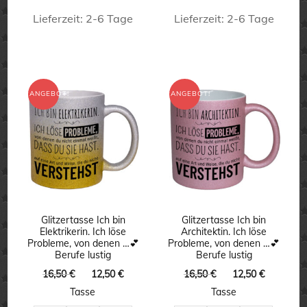
Lieferzeit:
2-6 Tage
Lieferzeit:
2-6 Tage
Dieses
Dieses
Produkt
Produkt
weist
weist
ANGEBOT!
ANGEBOT!
mehrere
mehrere
Varianten
Varianten
auf.
auf.
Die
Die
Optionen
Optionen
können
können
Glitzertasse Ich bin
Glitzertasse Ich bin
Elektrikerin. Ich löse
Architektin. Ich löse
auf
auf
Probleme, von denen …💕
Probleme, von denen …💕
Berufe lustig
Berufe lustig
der
der
Ursprünglicher
Aktueller
Ursprünglicher
Aktuelle
16,50
€
12,50
€
16,50
€
12,50
€
Produktseite
Produktseite
Preis
Preis
Preis
Preis
Tasse
Tasse
gewählt
gewählt
war:
ist:
war:
ist: