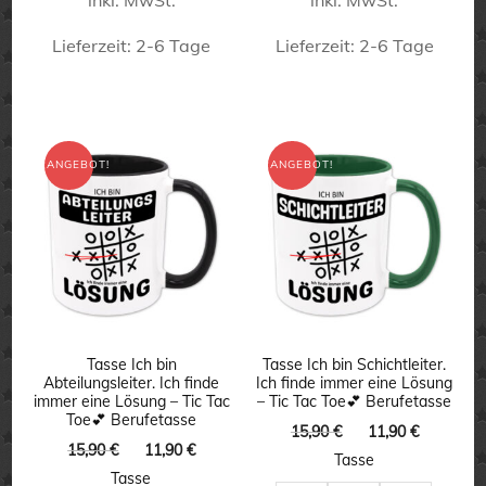
Lieferzeit:
2-6 Tage
Lieferzeit:
2-6 Tage
Dieses
Dieses
Produkt
Produkt
weist
weist
ANGEBOT!
ANGEBOT!
mehrere
mehrere
Varianten
Varianten
auf.
auf.
Die
Die
Optionen
Optionen
können
können
Tasse Ich bin
Tasse Ich bin Schichtleiter.
Abteilungsleiter. Ich finde
Ich finde immer eine Lösung
auf
auf
immer eine Lösung – Tic Tac
– Tic Tac Toe💕 Berufetasse
Toe💕 Berufetasse
der
der
Ursprünglicher
Aktuelle
15,90
€
11,90
€
Ursprünglicher
Aktueller
15,90
€
11,90
€
Preis
Preis
Produktseite
Produktseite
Tasse
Preis
Preis
war:
ist:
Tasse