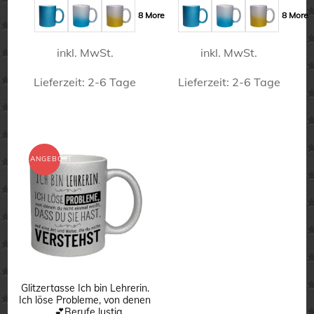
16,50 €
12,50 €.
16,50 €
12,50 €.
werden
werden
8 More
8 More
inkl. MwSt.
inkl. MwSt.
Lieferzeit:
2-6 Tage
Lieferzeit:
2-6 Tage
Dieses
Dieses
Produkt
Produkt
weist
weist
ANGEBOT!
mehrere
mehrere
Varianten
Varianten
auf.
auf.
Die
Die
Optionen
Optionen
können
können
Glitzertasse Ich bin Lehrerin.
Ich löse Probleme, von denen
auf
auf
…💕Berufe lustig