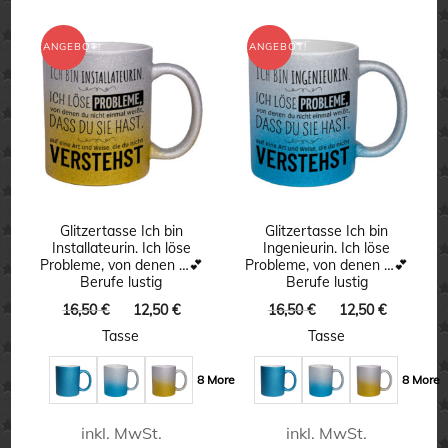
Produkt
weist
weist
ANGEBOT!
ANGEBOT!
mehrere
mehrere
Varianten
Varianten
auf.
auf.
Die
Die
Optionen
Optionen
können
können
Glitzertasse Ich bin
Glitzertasse Ich bin
auf
Installateurin. Ich löse
Ingenieurin. Ich löse
auf
Probleme, von denen …💕
Probleme, von denen …💕
der
Berufe lustig
Berufe lustig
der
Produktseite
Ursprünglicher
Aktueller
Ursprünglicher
Aktuelle
16,50
€
12,50
€
16,50
€
12,50
€
Produktseite
gewählt
Preis
Preis
Preis
Preis
Tasse
Tasse
gewählt
war:
ist:
war:
ist:
werden
16,50 €
12,50 €.
16,50 €
12,50 €.
werden
8 More
8 More
inkl. MwSt.
inkl. MwSt.