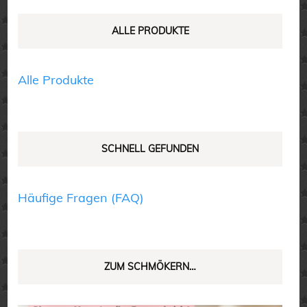
können
können
auf
auf
ALLE PRODUKTE
der
der
Produktseite
Produktseite
Alle Produkte
gewählt
gewählt
werden
werden
SCHNELL GEFUNDEN
Häufige Fragen (FAQ)
ZUM SCHMÖKERN…