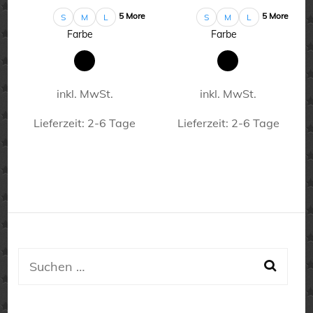
5 More
5 More
S
M
L
S
M
L
Farbe
Farbe
inkl. MwSt.
inkl. MwSt.
Lieferzeit:
2-6 Tage
Lieferzeit:
2-6 Tage
Dieses
Dieses
Produkt
Produkt
weist
weist
mehrere
mehrere
Varianten
Varianten
auf.
auf.
Suchen
Die
Die
nach:
Optionen
Optionen