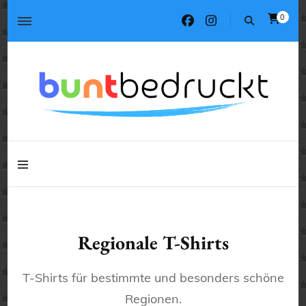
0
Tassen, T-Shirts, Kissen, Geschenke
buntbedruckt.de
Tassen, T-Shirts, Kissen, Geschenke
buntbedruckt.de
Regionale T-Shirts
T-Shirts für bestimmte und besonders schöne
Regionen.