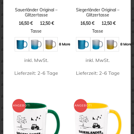
können
können
Sauerländer Original –
Siegerländer Original –
Glitzertasse
Glitzertasse
auf
auf
Ursprünglicher
Aktueller
Ursprünglicher
Aktuelle
16,50
€
12,50
€
16,50
€
12,50
€
der
der
Preis
Preis
Preis
Preis
Tasse
Tasse
Produktseite
Produktseite
war:
ist:
war:
ist:
16,50 €
12,50 €.
16,50 €
12,50 €.
gewählt
gewählt
8 More
8 More
werden
werden
inkl. MwSt.
inkl. MwSt.
Lieferzeit:
2-6 Tage
Lieferzeit:
2-6 Tage
Dieses
Dieses
Produkt
Produkt
weist
weist
ANGEBOT!
ANGEBOT!
mehrere
mehrere
Varianten
Varianten
auf.
auf.