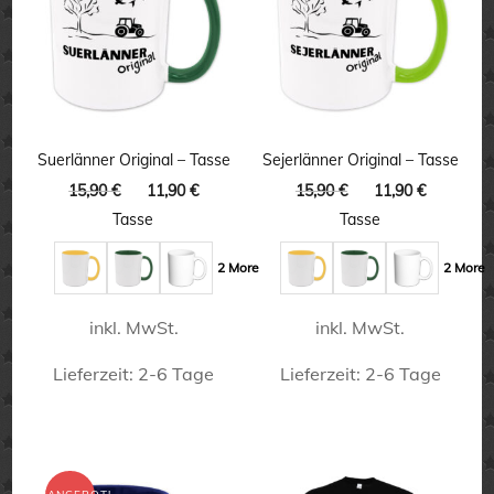
Varianten
auf.
auf.
Die
Die
Optionen
Optionen
können
können
Suerlänner Original – Tasse
Sejerlänner Original – Tasse
auf
auf
Ursprünglicher
Aktueller
Ursprünglicher
Aktuelle
15,90
€
11,90
€
15,90
€
11,90
€
der
Preis
Preis
Preis
Preis
der
Tasse
Tasse
Produktseite
war:
ist:
war:
ist:
Produktseite
15,90 €
11,90 €.
15,90 €
11,90 €.
gewählt
2 More
2 More
gewählt
werden
werden
inkl. MwSt.
inkl. MwSt.
Lieferzeit:
2-6 Tage
Lieferzeit:
2-6 Tage
Dieses
Dieses
Produkt
Produkt
weist
weist