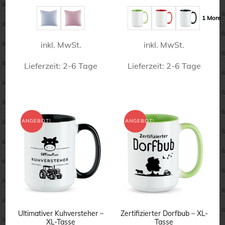
war:
ist:
war:
ist:
28,50 €
19,80 €.
16,90 €
12,90 €.
1 More
inkl. MwSt.
inkl. MwSt.
Lieferzeit:
2-6 Tage
Lieferzeit:
2-6 Tage
Dieses
Dieses
Produkt
Produkt
weist
weist
ANGEBOT!
ANGEBOT!
mehrere
mehrere
Varianten
Varianten
auf.
auf.
Die
Die
Optionen
Optionen
können
können
Ultimativer Kuhversteher –
Zertifizierter Dorfbub – XL-
XL-Tasse
Tasse