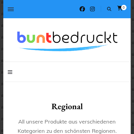
0
Tassen, T-Shirts, Kissen, Geschenke
buntbedruckt.de
Tassen, T-Shirts, Kissen, Geschenke
buntbedruckt.de
Regional
All unsere Produkte aus verschiedenen
Kategorien zu den schönsten Regionen.