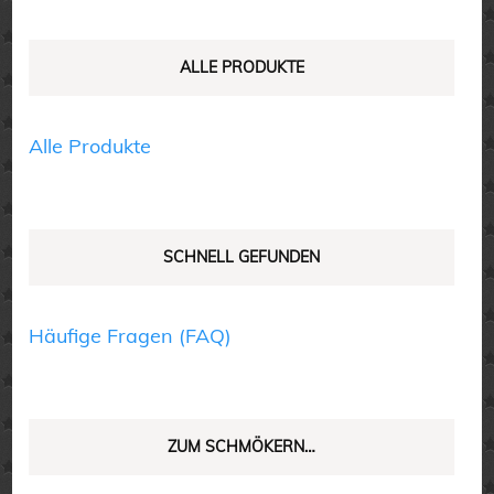
auf
auf
der
der
ALLE PRODUKTE
Produktseite
Produktseite
gewählt
gewählt
werden
Alle Produkte
werden
SCHNELL GEFUNDEN
Häufige Fragen (FAQ)
ZUM SCHMÖKERN…