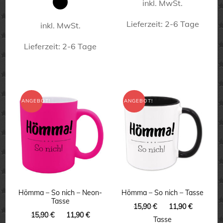
inkl. MwSt.
Lieferzeit:
2-6 Tage
inkl. MwSt.
Dieses
Lieferzeit:
2-6 Tage
Produkt
Dieses
weist
Produkt
mehrere
weist
ANGEBOT!
ANGEBOT!
Varianten
mehrere
auf.
Varianten
Die
auf.
Optionen
Die
können
Optionen
auf
können
Hömma – So nich – Neon-
Hömma – So nich – Tasse
der
Tasse
auf
Ursprünglicher
Aktuelle
15,90
€
11,90
€
Produktseite
Ursprünglicher
Aktueller
15,90
€
11,90
€
Preis
Preis
der
Tasse