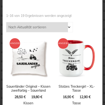
Nach
1–16 von 19 Ergebnissen werden angezeigt
Aktualität
sortiert
ANGEBOT!
ANGEBOT!
Sauerländer Original – Kissen
Stolzes Treckergirl – XL-
zweifarbig – Sauerland
Tasse
Ursprünglicher
Aktueller
Ursprünglicher
Aktuelle
28,50
€
19,80
€
16,90
€
12,90
€
Preis
Preis
Preis
Preis
Kissen
Tasse