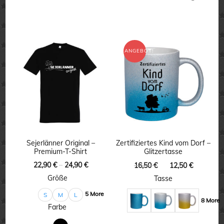
weist
Dieses
mehrere
Produkt
Varianten
weist
ANGEBOT!
auf.
mehrere
Die
Varianten
Optionen
auf.
können
Die
auf
Optionen
der
können
Sejerlänner Original –
Zertifiziertes Kind vom Dorf –
Premium-T-Shirt
Glitzertasse
Produktseite
auf
Ursprünglicher
Aktuelle
22,90
€
–
24,90
€
16,50
€
12,50
€
gewählt
der
Preis
Preis
Größe
Tasse
werden
Produktseite
war:
ist:
5 More
S
M
L
16,50 €
12,50 €.
gewählt
8 More
Farbe
werden