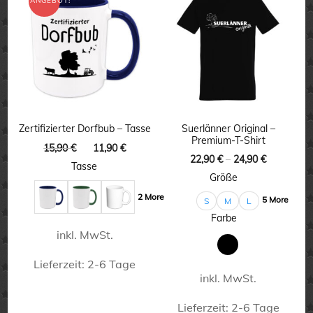
ANGEBOT!
mehrere
mehrere
Varianten
Varianten
auf.
auf.
Die
Die
Optionen
Optionen
können
können
Zertifizierter Dorfbub – Tasse
Suerlänner Original –
Premium-T-Shirt
auf
auf
Ursprünglicher
Aktueller
15,90
€
11,90
€
22,90
€
–
24,90
€
Preis
Preis
der
der
Tasse
war:
ist:
Größe
Produktseite
Produktseite
15,90 €
11,90 €.
2 More
5 More
S
M
L
gewählt
gewählt
Farbe
werden
werden
inkl. MwSt.
Lieferzeit:
2-6 Tage
inkl. MwSt.
Dieses
Lieferzeit:
2-6 Tage
Produkt