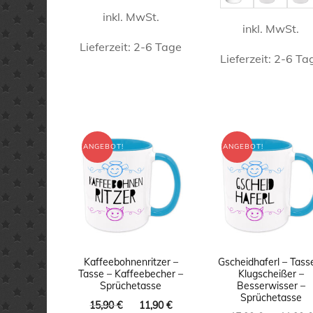
inkl. MwSt.
inkl. MwSt.
Lieferzeit:
2-6 Tage
Lieferzeit:
2-6 Ta
Dieses
Dieses
Produkt
Produk
weist
weist
mehrere
ANGEBOT!
ANGEBOT!
mehrer
Varianten
Varian
auf.
auf.
Die
Die
Optionen
Option
können
könne
Kaffeebohnenritzer –
Gscheidhaferl – Tass
auf
Tasse – Kaffeebecher –
Klugscheißer –
auf
Sprüchetasse
Besserwisser –
der
Sprüchetasse
der
Ursprünglicher
Aktueller
15,90
€
11,90
€
Produktseite