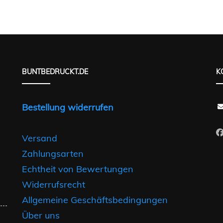
mehrere
ten
Varianten
Varianten
auf.
auf.
Die
Die
en
Optionen
Optionen
BUNTBEDRUCKT.DE
K
n
können
können
auf
auf
der
Bestellung widerrufen
der
seite
Produktseite
Produktseite
t
gewählt
Versand
gewählt
n
werden
Zahlungsarten
werden
Echtheit von Bewertungen
Widerrufsrecht
Allgemeine Geschäftsbedingungen
Über uns