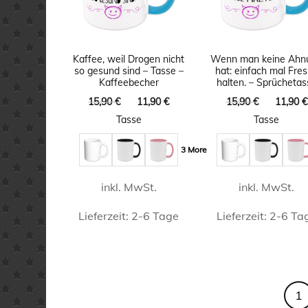
Die
Die
Optionen
Option
können
könne
Kaffee, weil Drogen nicht
Wenn man keine Ahn
auf
auf
so gesund sind – Tasse –
hat: einfach mal Fre
Kaffeebecher
halten. – Sprüchetas
der
der
Ursprünglicher
Aktueller
Ursprüng
15,90
€
11,90
€
15,90
€
11,90
€
Produktseite
Produkt
Preis
Preis
Preis
Tasse
Tasse
gewählt
gewähl
war:
ist:
war:
15,90 €
11,90 €.
15,90 €
werden
werde
3 More
inkl. MwSt.
inkl. MwSt.
Lieferzeit:
2-6 Tage
Lieferzeit:
2-6 Ta
Dieses
Dieses
Produkt
Produk
weist
weist
1
mehrere
mehrer