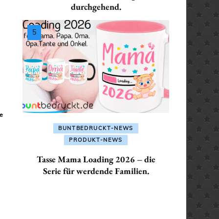
ALLES FÜR: SEKRETÄR /
durchgehend.
SEKRETÄRIN
ALLES FÜR: TRAINER /
TRAINERIN
ler
€.
e
BUNTBEDRUCKT-NEWS
PRODUKT-NEWS
Tasse Mama Loading 2026 – die
Serie für werdende Familien.