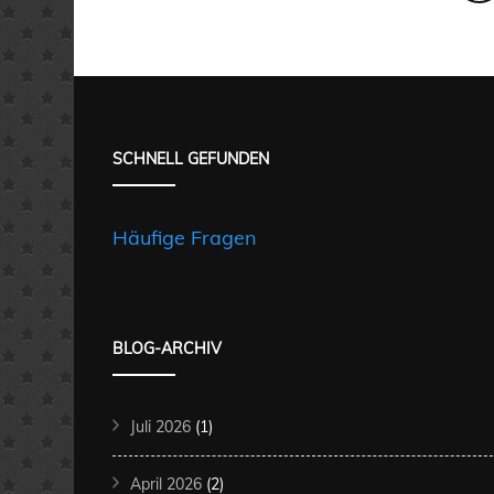
Varianten
Varian
auf.
auf.
Die
Die
Optionen
Option
SCHNELL GEFUNDEN
können
könne
auf
auf
der
der
Häufige Fragen
Produktseite
Produkt
gewählt
gewähl
werden
werde
BLOG-ARCHIV
Juli 2026
(1)
April 2026
(2)