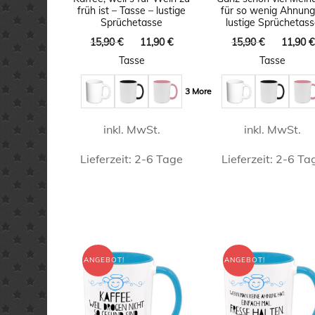
könne
früh ist – Tasse – lustige
für so wenig Ahnung
auf
Sprüchetasse
lustige Sprüchetas
auf
der
Ursprünglicher
Aktueller
Ursprüng
15,90
€
11,90
€
15,90
€
11,90
€
der
Preis
Preis
Preis
Produktseite
Tasse
Tasse
war:
ist:
war:
Produkt
gewählt
15,90 €
11,90 €.
15,90 €
3 More
gewähl
werden
werde
inkl. MwSt.
inkl. MwSt.
Lieferzeit:
2-6 Tage
Lieferzeit:
2-6 Ta
Dieses
Dieses
Produkt
Produk
weist
weist
mehrere
mehrer
ANGEBOT!
ANGEBOT!
Varianten
Varian
auf.
auf.