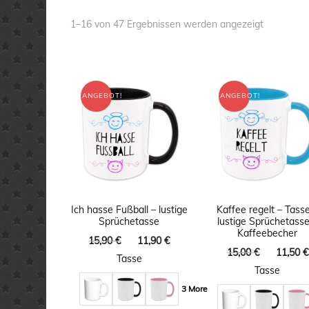
Nach
1–16 von 47 Ergebnissen werden angezeigt
Aktualität
sortiert
ANGEBOT!
ANGEBOT!
Ich hasse Fußball – lustige
Kaffee regelt – Tass
Sprüchetasse
lustige Sprüchetasse
Kaffeebecher
Ursprünglicher
Aktueller
15,90
€
11,90
€
Ursprüng
15,00
€
11,50
€
Preis
Preis
Tasse
Preis
war:
ist:
Tasse
war:
15,90 €
11,90 €.
3 More
15,00 €