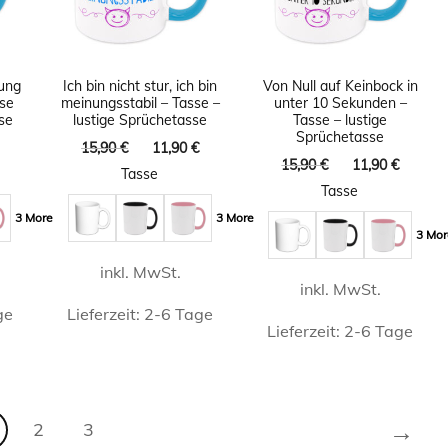
Die
auf.
en
Optionen
Die
n
können
Optionen
ung
Ich bin nicht stur, ich bin
Von Null auf Keinbock in
auf
können
sse
meinungsstabil – Tasse –
unter 10 Sekunden –
se
lustige Sprüchetasse
Tasse – lustige
der
auf
Sprüchetasse
licher
Aktueller
Ursprünglicher
Aktueller
15,90
€
11,90
€
seite
Produktseite
der
Ursprünglicher
Aktuel
15,90
€
11,90
€
Preis
Preis
Preis
Tasse
Preis
Preis
t
gewählt
ist:
war:
ist:
Produktseite
Tasse
war:
ist:
11,90 €.
15,90 €
11,90 €.
n
werden
3 More
3 More
gewählt
15,90 €
11,90 
3 Mor
werden
inkl. MwSt.
inkl. MwSt.
ge
Lieferzeit:
2-6 Tage
Lieferzeit:
2-6 Tage
Dieses
Dieses
t
Produkt
Produkt
weist
→
2
3
weist
e
mehrere