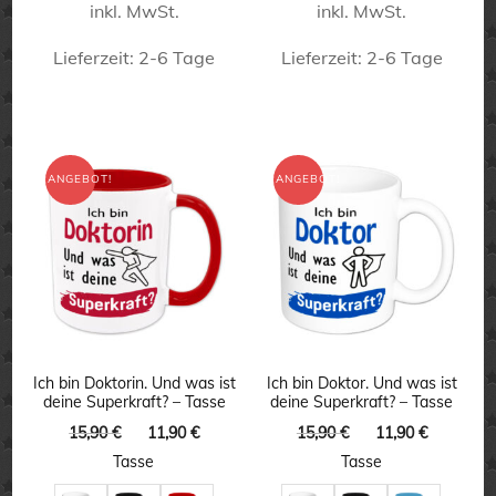
inkl. MwSt.
inkl. MwSt.
Lieferzeit:
2-6 Tage
Lieferzeit:
2-6 Tage
Dieses
Dieses
Produkt
Produkt
weist
weist
ANGEBOT!
ANGEBOT!
mehrere
mehrere
Varianten
Varianten
auf.
auf.
Die
Die
Optionen
Optionen
können
können
Ich bin Doktorin. Und was ist
Ich bin Doktor. Und was ist
deine Superkraft? – Tasse
deine Superkraft? – Tasse
auf
auf
Ursprünglicher
Aktueller
Ursprünglicher
Aktuelle
15,90
€
11,90
€
15,90
€
11,90
€
der
der
Preis
Preis
Preis
Preis
Tasse
Tasse
Produktseite
Produktseite
war:
ist:
war:
ist: