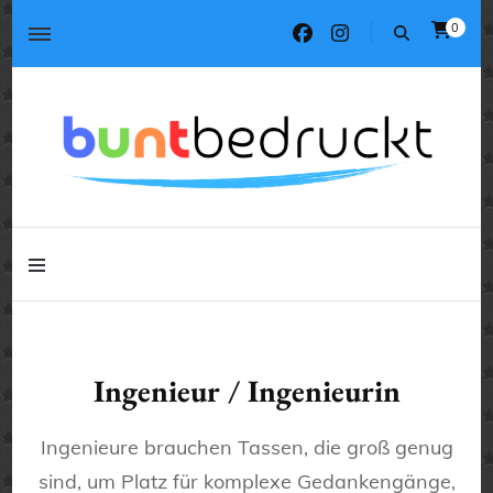
0
Tassen, T-Shirts, Kissen, Geschenke
buntbedruckt.de
Tassen, T-Shirts, Kissen, Geschenke
buntbedruckt.de
Ingenieur / Ingenieurin
Ingenieure brauchen Tassen, die groß genug
sind, um Platz für komplexe Gedankengänge,