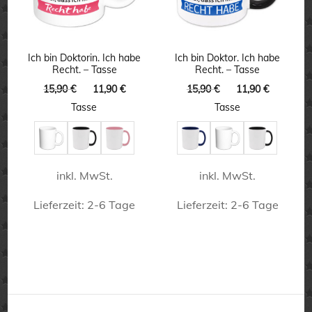
Die
Optionen
Optionen
können
können
Ich bin Doktorin. Ich habe
Ich bin Doktor. Ich habe
auf
Recht. – Tasse
Recht. – Tasse
auf
der
Ursprünglicher
Aktueller
Ursprünglicher
Aktuelle
15,90
€
11,90
€
15,90
€
11,90
€
der
Preis
Preis
Preis
Preis
Produktseite
Tasse
Tasse
Produktseite
war:
ist:
war:
ist:
gewählt
15,90 €
11,90 €.
15,90 €
11,90 €.
gewählt
werden
werden
inkl. MwSt.
inkl. MwSt.
Lieferzeit:
2-6 Tage
Lieferzeit:
2-6 Tage
Dieses
Dieses
Produkt
Produkt
weist
weist
mehrere
mehrere