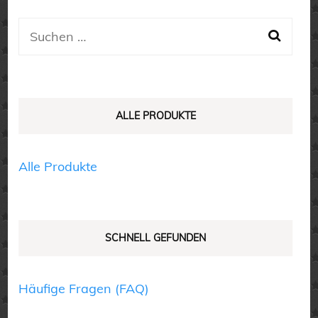
Varianten
Varianten
auf.
auf.
Suchen
Die
Die
nach:
Optionen
Optionen
können
können
auf
auf
ALLE PRODUKTE
der
der
Produktseite
Produktseite
Alle Produkte
gewählt
gewählt
werden
werden
SCHNELL GEFUNDEN
Häufige Fragen (FAQ)