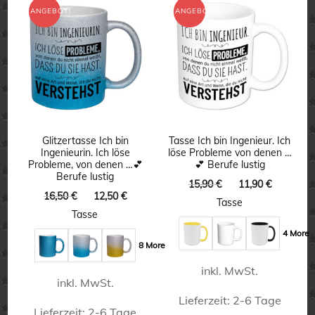
ANGEBOT!
ANGEBOT!
Glitzertasse Ich bin
Tasse Ich bin Ingenieur. Ich
Ingenieurin. Ich löse
löse Probleme von denen …
Probleme, von denen …💕
💕 Berufe lustig
Berufe lustig
Ursprünglicher
Aktuelle
15,90
€
11,90
€
Ursprünglicher
Aktueller
16,50
€
12,50
€
Preis
Preis
Tasse
Preis
Preis
war:
ist:
Tasse
war:
ist:
15,90 €
11,90 €.
4 More
16,50 €
12,50 €.
8 More
inkl. MwSt.
inkl. MwSt.
Lieferzeit:
2-6 Tage
Lieferzeit:
2-6 Tage