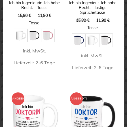
können
können
Ich bin Ingenieurin. Ich habe
Ich bin Ingenieur. Ich habe
Recht. – Tasse
Recht. – lustige
auf
auf
Sprüchetasse
Ursprünglicher
Aktueller
15,90
€
11,90
€
der
der
Ursprünglicher
Aktuelle
15,90
€
11,90
€
Preis
Preis
Tasse
Preis
Preis
Produktseite
Produktseite
war:
ist:
Tasse
war:
ist:
15,90 €
11,90 €.
gewählt
gewählt
15,90 €
11,90 €.
werden
werden
inkl. MwSt.
inkl. MwSt.
Lieferzeit:
2-6 Tage
Lieferzeit:
2-6 Tage
Dieses
Dieses
Produkt
Produkt
weist
weist
ANGEBOT!
ANGEBOT!
mehrere
mehrere
Varianten
Varianten
auf.
auf.
Die