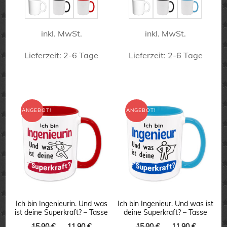
15,90 €
11,90 €.
15,90 €
11,90 €.
gewählt
gewählt
werden
werden
inkl. MwSt.
inkl. MwSt.
Lieferzeit:
2-6 Tage
Lieferzeit:
2-6 Tage
Dieses
Dieses
Produkt
Produkt
weist
weist
ANGEBOT!
ANGEBOT!
mehrere
mehrere
Varianten
Varianten
auf.
auf.
Die
Die
Optionen
Optionen
können
können
Ich bin Ingenieurin. Und was
Ich bin Ingenieur. Und was ist
ist deine Superkraft? – Tasse
deine Superkraft? – Tasse
auf
auf
Ursprünglicher
Aktueller
Ursprünglicher
Aktuelle
15,90
€
11,90
€
15,90
€
11,90
€