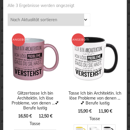
Nach
Alle 3 Ergebnisse werden angezeigt
Aktualität
sortiert
ANGEBOT!
ANGEBOT!
Glitzertasse Ich bin
Tasse Ich bin Architektin. Ich
Architektin. Ich löse
löse Probleme von denen …
Probleme, von denen …💕
💕 Berufe lustig
Berufe lustig
Ursprünglicher
Aktuelle
15,90
€
11,90
€
Ursprünglicher
Aktueller
16,50
€
12,50
€
Preis
Preis
Tasse
Preis
Preis
war:
ist:
Tasse
war:
ist:
15,90 €
11,90 €.