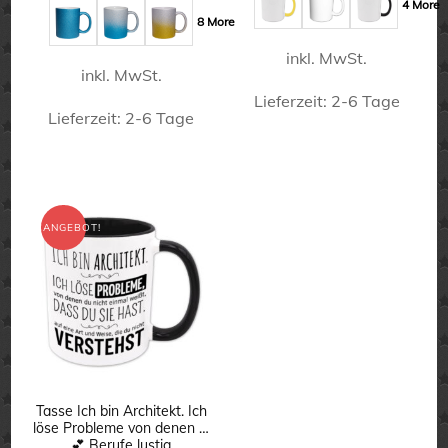
4 More
16,50 €
12,50 €.
8 More
inkl. MwSt.
inkl. MwSt.
Lieferzeit:
2-6 Tage
Lieferzeit:
2-6 Tage
Dieses
Dieses
Produkt
Produkt
weist
weist
ANGEBOT!
mehrere
mehrere
Varianten
Varianten
auf.
auf.
Die
Die
Optionen
Optionen
können
können
Tasse Ich bin Architekt. Ich
auf
löse Probleme von denen …
auf
💕 Berufe lustig