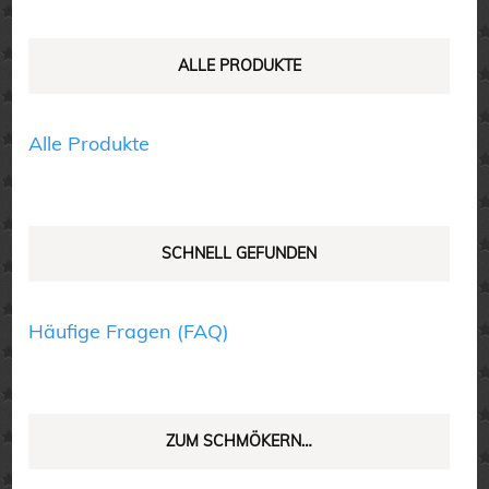
können
auf
ALLE PRODUKTE
der
Produktseite
Alle Produkte
gewählt
werden
SCHNELL GEFUNDEN
Häufige Fragen (FAQ)
ZUM SCHMÖKERN…