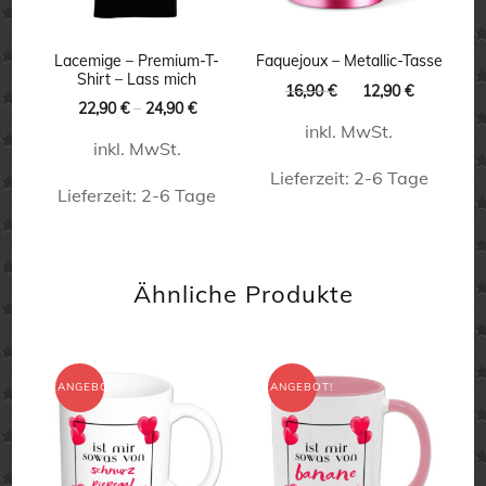
Optionen
können
Lacemige – Premium-T-
Faquejoux – Metallic-Tasse
Shirt – Lass mich
Ursprünglicher
Aktueller
16,90
€
12,90
€
auf
22,90
€
–
24,90
€
Preis
Preis
der
inkl. MwSt.
war:
ist:
inkl. MwSt.
16,90 €
12,90 €.
Produktseite
Lieferzeit:
2-6 Tage
Lieferzeit:
2-6 Tage
gewählt
Dieses
werden
Dieses
Produkt
Produkt
weist
Ähnliche Produkte
weist
mehrere
mehrere
Varianten
Varianten
auf.
ANGEBOT!
ANGEBOT!
auf.
Die
Die
Optionen
Optionen