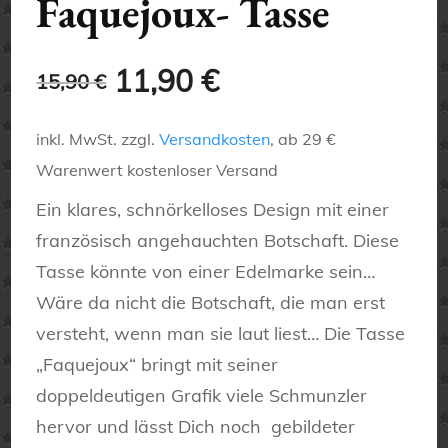
Faquejoux- Tasse
Ursprünglicher
Aktueller
11,90
€
15,90
€
Preis
Preis
inkl. MwSt.
zzgl.
Versandkosten
, ab 29 €
war:
ist:
Warenwert kostenloser Versand
15,90 €
11,90 €.
Ein klares, schnörkelloses Design mit einer
französisch angehauchten Botschaft. Diese
Tasse könnte von einer Edelmarke sein…
Wäre da nicht die Botschaft, die man erst
versteht, wenn man sie laut liest… Die Tasse
„Faquejoux“ bringt mit seiner
doppeldeutigen Grafik viele Schmunzler
hervor und lässt Dich noch gebildeter