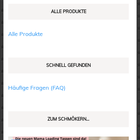
können
können
auf
auf
ALLE PRODUKTE
der
der
Produktseite
Produktseite
Alle Produkte
gewählt
gewählt
werden
werden
SCHNELL GEFUNDEN
Häufige Fragen (FAQ)
ZUM SCHMÖKERN…