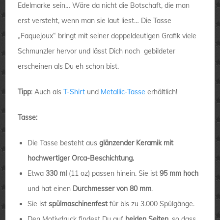
Edelmarke sein… Wäre da nicht die Botschaft, die man
erst versteht, wenn man sie laut liest… Die Tasse
„Faquejoux“ bringt mit seiner doppeldeutigen Grafik viele
Schmunzler hervor und lässt Dich noch gebildeter
erscheinen als Du eh schon bist.
Tipp
: Auch als
T-Shirt
und
Metallic-Tasse
erhältlich!
Tasse:
Die Tasse besteht aus
glänzender Keramik mit
hochwertiger Orca-Beschichtung.
Etwa
330 ml
(11 oz) passen hinein. Sie ist
95 mm hoch
und hat einen
Durchmesser von 80 mm
.
Sie ist
spülmaschinenfest
für bis zu 3.000 Spülgänge.
Den Motivdruck findest Du auf
beiden Seiten
, so dass