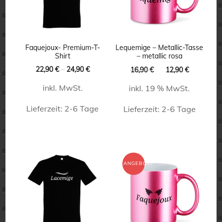
Faquejoux- Premium-T-
Lequemige – Metallic-Tasse
Shirt
– metallic rosa
Ursprünglicher
Aktueller
22,90
€
–
24,90
€
16,90
€
12,90
€
Preis
Preis
inkl. MwSt.
inkl. 19 % MwSt.
war:
ist:
16,90 €
12,90 €.
Lieferzeit:
2-6 Tage
Lieferzeit:
2-6 Tage
Dieses
Produkt
weist
ANGEBOT!
mehrere
Varianten
auf.
Die