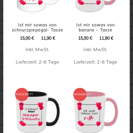
können
können
auf
auf
der
der
Ist mir sowas von
Ist mir sowas von
Produktseite
schnurzpiepegal- Tasse
banane – Tasse
Produktseite
gewählt
Ursprünglicher
Aktueller
Ursprünglicher
Aktueller
15,90
€
11,90
€
15,90
€
11,90
€
gewählt
Preis
Preis
Preis
Preis
werden
inkl. MwSt.
inkl. MwSt.
war:
ist:
war:
ist:
werden
15,90 €
11,90 €.
15,90 €
11,90 €.
Lieferzeit:
2-6 Tage
Lieferzeit:
2-6 Tage
Dieses
Dieses
Produkt
Produkt
weist
weist
ANGEBOT!
ANGEBOT!
mehrere
mehrere
Varianten
Varianten
auf.
auf.
Die
Die