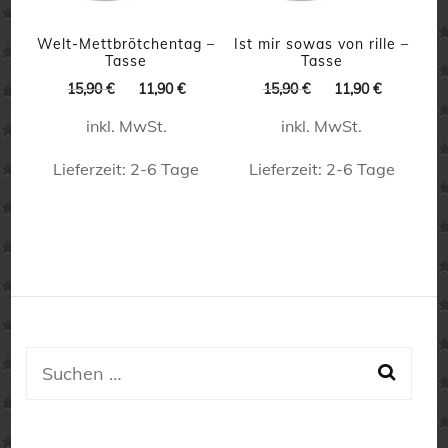
Optionen
Optionen
können
können
Welt-Mettbrötchentag –
Ist mir sowas von rille –
Tasse
Tasse
auf
auf
Ursprünglicher
Aktueller
Ursprünglicher
Aktueller
15,90
€
11,90
€
15,90
€
11,90
€
der
der
Preis
Preis
Preis
Preis
inkl. MwSt.
inkl. MwSt.
war:
ist:
war:
ist:
Produktseite
Produktseite
15,90 €
11,90 €.
15,90 €
11,90 €.
Lieferzeit:
2-6 Tage
Lieferzeit:
2-6 Tage
gewählt
gewählt
werden
werden
Dieses
Dieses
Produkt
Produkt
weist
weist
mehrere
mehrere
Varianten
Varianten
auf.
auf.
Suchen
Die
Die
nach:
Optionen
Optionen