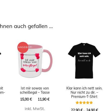
hnen auch gefallen …
ANGEBOT!
it
Ist mir sowas von
Klar kann ich nett sein.
um-
scheißegal – Tasse
Nur nicht zu dir. –
Premium-T-Shirt
Ursprünglicher
Aktueller
15,90
€
11,90
€
Preis
Preis
Bewertet
inkl. MwSt.
war:
ist:
22,90
€
–
24,90
€
mit