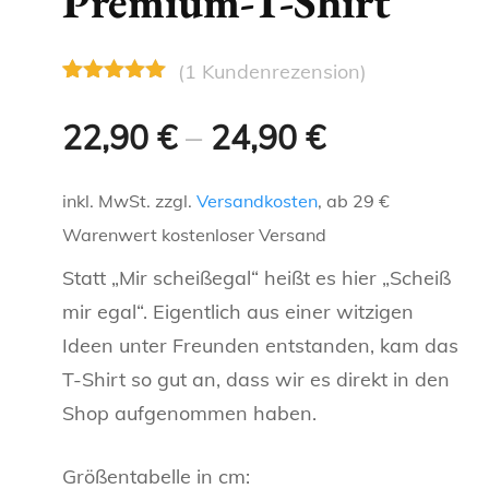
Premium-T-Shirt
ENGELCHEN &
GLITZERTASSEN
NAMENSTASSEN
KAFFEELIEBE
OMA
SCHWESTER
TEUFELCHEN
T-SHIRTS FÜR DENKER
(
1
Kundenrezension)
METALLICTASSEN
FRECHE, WITZIGE UND
Bewertet
1
LANDLEBEN
OPA
BRUDER
HERZ 2 HERZ
LUSTIGE TASSEN
REGIONALE T-SHIRTS
mit
5.00
22,90
€
–
24,90
€
NEONTASSEN
von 5,
HOBBIES
basierend
KOLLEGEN
ONKEL
TASSEN FÜR
auf
Kundenbewertung
KATZEN-T
inkl. MwSt.
zzgl.
Versandkosten
, ab 29 €
TIERFREUNDE
SCHLAUE TASSEN
CHEF
TANTE
Warenwert kostenloser Versand
KAFFEELIEBE
TASSE FÜR BERUFE
Statt „Mir scheißegal“ heißt es hier „Scheiß
OMA
mir egal“. Eigentlich aus einer witzigen
LANDLEBEN
PERSÖNLICHE TASSEN
OPA
Ideen unter Freunden entstanden, kam das
HOBBIES
T-Shirt so gut an, dass wir es direkt in den
REGIONALE TASSEN
KOLLEGEN
Shop aufgenommen haben.
SCHLAUE TASSEN
SPORT
CHEF
Größentabelle in cm:
TASSE FÜR BERUFE