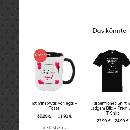
Das könnte I
ANGEBOT!
Ist mir sowas von egal –
Farbenfrohes Shirt m
Tasse
lustigem Bild – Premi
T-Shirt
Ursprünglicher
Aktueller
15,90
€
11,90
€
22,90
€
–
24,90
€
Preis
Preis
inkl. MwSt.
war:
ist: