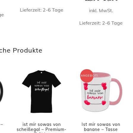
5.00
15,90 €
11,90 €.
von 5
Lieferzeit:
2-6 Tage
inkl. MwSt.
ge
Dieses
Lieferzeit:
2-6 Tage
Produkt
Dieses
t
weist
Produkt
mehrere
che Produkte
weist
e
Varianten
mehrere
ten
auf.
Varianten
Die
ANGEBOT!
auf.
Optionen
Die
en
können
Optionen
n
auf
können
der
auf
Produktseite
 –
ist mir sowas von
Ist mir sowas von
der
seite
scheißegal – Premium-
banane – Tasse
gewählt