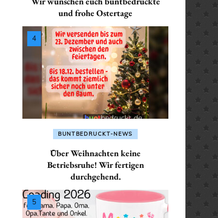
Wir wünschen euch buntbedruckte
SEKRETÄR / SEKRETÄRIN
ALLES FÜR: PHYSIKE
ALLES FÜR: LEHRER /
und frohe Ostertage
/ PHYSIKERIN
PHYSIKERIN
LEHRERIN
TRAINER / TRAINERIN
 POLIZISTIN
ALLES FÜR: POLIZIST
ALLES FÜR:
POLIZISTIN
MATHEMATIKER /
 / SANITÄTERIN
MATHEMATIKERIN
ALLES FÜR: SANITÄTE
/ SEKRETÄRIN
SANITÄTERIN
ALLES FÜR: PHYSIKER /
PHYSIKERIN
 TRAINERIN
ALLES FÜR: SEKRETÄ
BUNTBEDRUCKT-NEWS
SEKRETÄRIN
ALLES FÜR: POLIZIST /
Über Weihnachten keine
POLIZISTIN
ALLES FÜR: TRAINER 
Betriebsruhe! Wir fertigen
durchgehend.
TRAINERIN
ALLES FÜR: SANITÄTER /
SANITÄTERIN