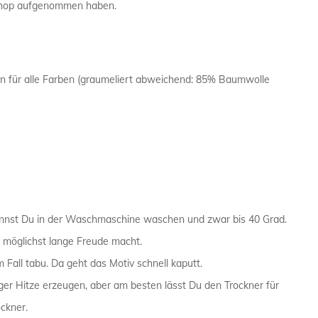
n Shop aufgenommen haben.
PHYSIKER 
POLIZIST /
für alle Farben (graumeliert abweichend: 85% Baumwolle
SANITÄTER
SEKRETÄR 
TRAINER /
kannst Du in der Waschmaschine waschen und zwar bis 40 Grad.
v möglichst lange Freude macht.
 Fall tabu. Da geht das Motiv schnell kaputt.
r Hitze erzeugen, aber am besten lässt Du den Trockner für
ckner.