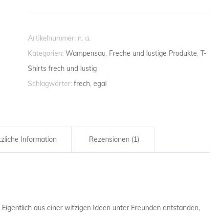
egal
HANDWERK
-
HANDWER
Premium-
Artikelnummer:
n. a.
T-
HAUSMEIS
Kategorien:
Wampensau
,
Freche und lustige Produkte
,
T-
Shirt
Shirts frech und lustig
INGENIEUR
Menge
Schlagwörter:
frech
,
egal
KRANKENP
KRANKEN
zliche Information
Rezensionen (1)
LANDWIRT
LEHRER / 
MATHEMAT
. Eigentlich aus einer witzigen Ideen unter Freunden entstanden,
MATHEMAT