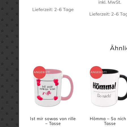
inkl. MwSt.
15,90 €
11,90 €.
Lieferzeit:
2-6 Tage
Lieferzeit:
2-6 Ta
Dieses
Dieses
Produkt
Produk
weist
weist
mehrere
Ähnli
mehrer
Varianten
Varian
auf.
auf.
Die
ANGEBOT!
ANGEBOT!
Die
Optionen
Option
können
könne
auf
auf
der
der
Produktseite
Ist mir sowas von rille
Hömma – So nich
Produkt
– Tasse
Tasse
gewählt