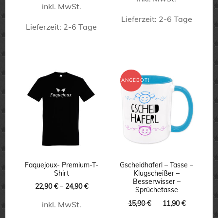
inkl. MwSt.
16,90 €
12,90 €.
Lieferzeit:
2-6 Tage
Lieferzeit:
2-6 Tage
Dieses
Dieses
Produkt
Produkt
weist
weist
ANGEBOT!
mehrere
mehrere
Varianten
Varianten
auf.
auf.
Die
Die
Optionen
Optionen
können
können
Faquejoux- Premium-T-
Gscheidhaferl – Tasse –
auf
Shirt
Klugscheißer –
auf
Besserwisser –
22,90
€
–
24,90
€
der
Sprüchetasse
der
Produktseite
Ursprünglicher
Aktueller
15,90
€
11,90
€
inkl. MwSt.
Produktseite
Preis
Preis