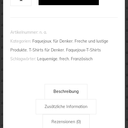
-
Premium-
T-
Shirt
Artikelnummer:
n. a.
Menge
Kategorien:
Faquejoux
,
für Denker
,
Freche und lustige
Produkte
,
T-Shirts für Denker
,
Faquejoux-T-Shirts
Schlagwörter:
Lequemige
,
frech
,
Französisch
Beschreibung
Zusätzliche Information
Rezensionen (0)