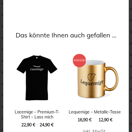
Das könnte Ihnen auch gefallen …
ANGEBOT!
Lacemige – Premium-T-
Lequemige – Metallic-Tasse
Shirt – Lass mich
Ursprünglicher
Aktueller
16,90
€
12,90
€
22,90
€
–
24,90
€
Preis
Preis
inkl. MwSt.
war:
ist: