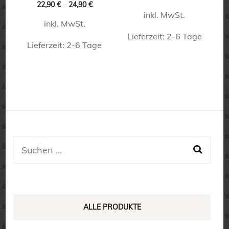
Produktseite
22,90
€
–
24,90
€
der
inkl. MwSt.
gewählt
Produktseite
inkl. MwSt.
werden
Lieferzeit:
2-6 Tage
gewählt
Lieferzeit:
2-6 Tage
werden
Dieses
Dieses
Produkt
Produkt
weist
weist
mehrere
mehrere
Varianten
Varianten
auf.
auf.
Suchen
Die
Die
nach:
Optionen
Optionen
können
können
auf
auf
ALLE PRODUKTE
der
der