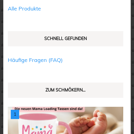
Produktseite
Produktseite
Alle Produkte
gewählt
gewählt
werden
werden
SCHNELL GEFUNDEN
Häufige Fragen (FAQ)
ZUM SCHMÖKERN…