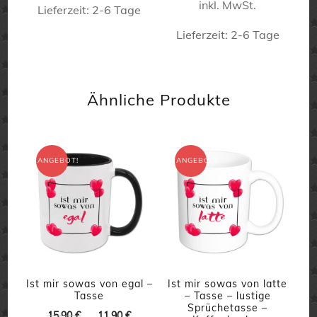
gewählt
inkl. MwSt.
war:
ist:
Lieferzeit:
2-6 Tage
gewählt
werden
15,90 €
11,90 €.
werden
Lieferzeit:
2-6 Tage
Dieses
Produkt
Dieses
weist
Produkt
Ähnliche Produkte
mehrere
weist
Varianten
mehrere
auf.
Varianten
ANGEBOT!
ANGEBOT!
Die
auf.
Optionen
Die
können
Optionen
auf
können
der
auf
Produktseite
der
Ist mir sowas von egal –
Ist mir sowas von latte
Tasse
– Tasse – lustige
gewählt
Produktseite
Sprüchetasse –
Ursprünglicher
Aktueller
15,90
€
11,90
€