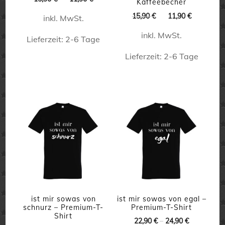
Kaffeebecher
werden
gewählt
Preis
Preis
Ursprünglicher
Aktueller
15,90
€
11,90
€
inkl. MwSt.
war:
ist:
werden
Preis
Preis
15,90 €
11,90 €.
inkl. MwSt.
war:
ist:
Lieferzeit:
2-6 Tage
15,90 €
11,90 €.
Lieferzeit:
2-6 Tage
Dieses
Produkt
Dieses
weist
Produkt
mehrere
weist
Varianten
mehrere
auf.
Varianten
Die
auf.
Optionen
Die
können
Optionen
auf
können
ist mir sowas von
ist mir sowas von egal –
schnurz – Premium-T-
Premium-T-Shirt
der
auf
Shirt
22,90
€
–
24,90
€