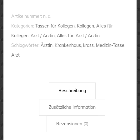
richtig
krasse
Artikelnummer:
n. a.
Ärztin
Kategorien:
Tassen für Kollegen
,
Kollegen
,
Alles für
aus
Kollegen
,
Arzt / Ärztin
,
Alles für: Arzt / Ärztin
-
Schlagwörter:
Ärztin
,
Krankenhaus
,
krass
,
Medizin-Tasse
,
Tasse
Arzt
Menge
Beschreibung
Zusätzliche Information
Rezensionen (0)