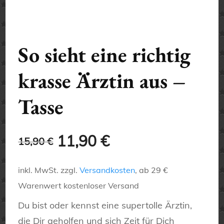
So sieht eine richtig
krasse Ärztin aus –
Tasse
Ursprünglicher
Aktueller
11,90
€
15,90
€
Preis
Preis
inkl. MwSt.
zzgl.
Versandkosten
, ab 29 €
war:
ist:
Warenwert kostenloser Versand
15,90 €
11,90 €.
Du bist oder kennst eine supertolle Ärztin,
die Dir geholfen und sich Zeit für Dich