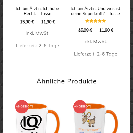
können
Ich bin Ärztin. Ich habe
Ich bin Ärztin. Und was ist
auf
Recht. – Tasse
deine Superkraft? – Tasse
Ursprünglicher
Aktueller
der
15,90
€
11,90
€
Bewertet
Preis
Preis
Ursprünglicher
Aktueller
15,90
€
11,90
€
Produktseite
mit
inkl. MwSt.
war:
ist:
5.00
Preis
Preis
von 5
gewählt
15,90 €
11,90 €.
inkl. MwSt.
war:
ist:
Lieferzeit:
2-6 Tage
15,90 €
11,90 €.
werden
Lieferzeit:
2-6 Tage
Dieses
Dieses
Produkt
Produkt
weist
Ähnliche Produkte
weist
mehrere
mehrere
Varianten
Varianten
auf.
ANGEBOT!
ANGEBOT!
auf.
Die
Die
Optionen
Optionen
können