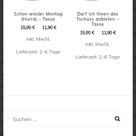
Optionen
können
können
Schon wieder Montag
Darf ich Ihnen das
auf
(Hurra) – Tasse
Tschüss anbieten –
auf
Tasse
Ursprünglicher
Aktueller
der
15,90
€
11,90
€
Ursprünglicher
Aktueller
der
15,90
€
11,90
€
Preis
Preis
Produktseite
Preis
Preis
inkl. MwSt.
war:
ist:
Produktseite
inkl. MwSt.
war:
ist:
15,90 €
11,90 €.
gewählt
15,90 €
11,90 €.
Lieferzeit:
2-6 Tage
gewählt
werden
Lieferzeit:
2-6 Tage
werden
Dieses
Dieses
Produkt
Produkt
weist
weist
mehrere
mehrere
Varianten
Varianten
auf.
auf.
Suchen
Die
Die
nach:
Optionen
Optionen