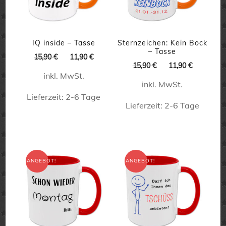
können
auf
auf
der
der
Produktseite
IQ inside – Tasse
Sternzeichen: Kein Bock
– Tasse
Produktseite
Ursprünglicher
Aktueller
gewählt
15,90
€
11,90
€
Ursprünglicher
Aktueller
15,90
€
11,90
€
Preis
Preis
gewählt
werden
Preis
Preis
inkl. MwSt.
war:
ist:
inkl. MwSt.
war:
ist:
werden
15,90 €
11,90 €.
15,90 €
11,90 €.
Lieferzeit:
2-6 Tage
Lieferzeit:
2-6 Tage
Dieses
Dieses
Produkt
Produkt
weist
weist
ANGEBOT!
ANGEBOT!
mehrere
mehrere
Varianten
Varianten
auf.
auf.
Die
Die
Optionen