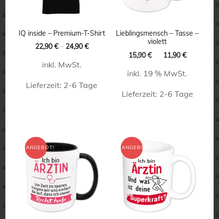
IQ inside – Premium-T-Shirt
Lieblingsmensch – Tasse –
violett
22,90
€
–
24,90
€
Ursprünglicher
Aktueller
15,90
€
11,90
€
inkl. MwSt.
Preis
Preis
inkl. 19 % MwSt.
war:
ist:
Lieferzeit:
2-6 Tage
15,90 €
11,90 €.
Lieferzeit:
2-6 Tage
Dieses
Produkt
weist
mehrere
ANGEBOT!
ANGEBOT!
Varianten
auf.
Die
Optionen