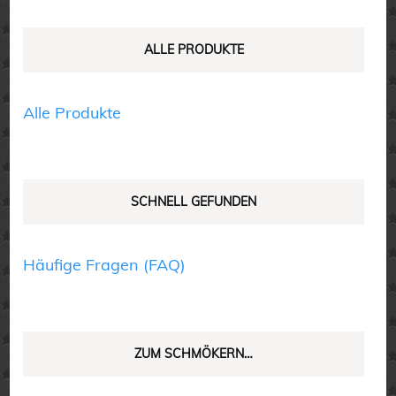
können
können
auf
auf
ALLE PRODUKTE
der
der
Produktseite
Produktseite
Alle Produkte
gewählt
gewählt
werden
werden
SCHNELL GEFUNDEN
Häufige Fragen (FAQ)
ZUM SCHMÖKERN…