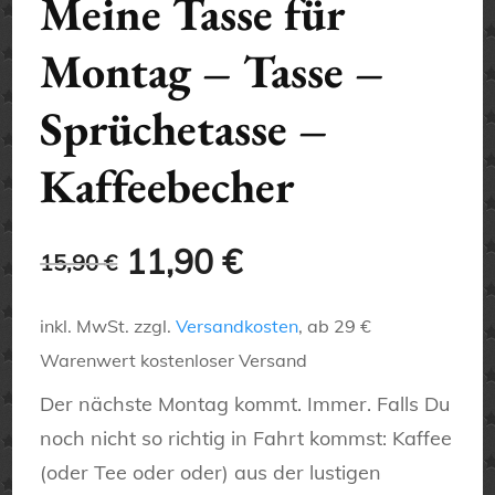
Meine Tasse für
Montag – Tasse –
Sprüchetasse –
Kaffeebecher
Ursprünglicher
Aktueller
11,90
€
15,90
€
Preis
Preis
inkl. MwSt.
zzgl.
Versandkosten
, ab 29 €
war:
ist:
Warenwert kostenloser Versand
15,90 €
11,90 €.
Der nächste Montag kommt. Immer. Falls Du
noch nicht so richtig in Fahrt kommst: Kaffee
(oder Tee oder oder) aus der lustigen