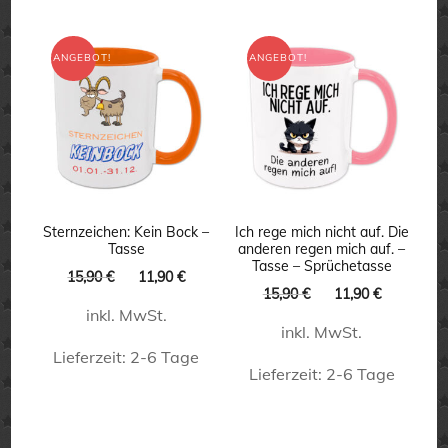
ANGEBOT!
ANGEBOT!
Sternzeichen: Kein Bock –
Ich rege mich nicht auf. Die
Tasse
anderen regen mich auf. –
Tasse – Sprüchetasse
Ursprünglicher
Aktueller
15,90
€
11,90
€
Ursprünglicher
Aktueller
15,90
€
11,90
€
Preis
Preis
Preis
Preis
inkl. MwSt.
war:
ist:
inkl. MwSt.
war:
ist:
15,90 €
11,90 €.
15,90 €
11,90 €.
Lieferzeit:
2-6 Tage
Lieferzeit:
2-6 Tage
Dieses
Dieses
Produkt
Produkt