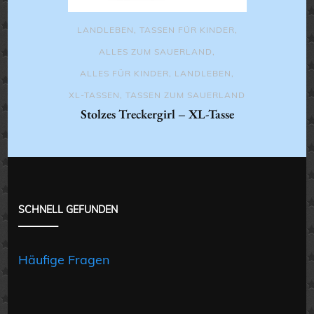
LANDLEBEN
,
TASSEN FÜR KINDER
,
ALLES ZUM SAUERLAND
,
ALLES FÜR KINDER
,
LANDLEBEN
,
XL-TASSEN
,
TASSEN ZUM SAUERLAND
Stolzes Treckergirl – XL-Tasse
SCHNELL GEFUNDEN
Häufige Fragen