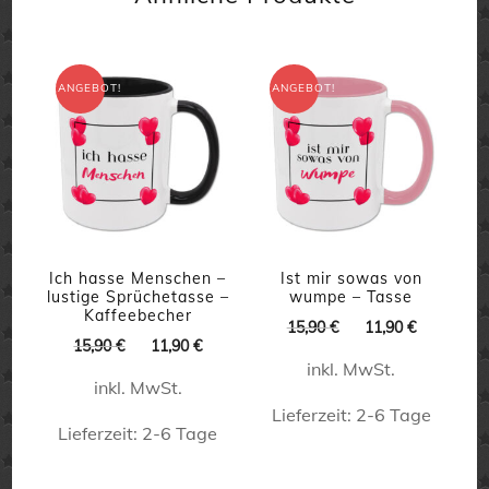
weist
mehrere
mehrere
Varianten
Varianten
auf.
ANGEBOT!
ANGEBOT!
auf.
Die
Die
Optionen
Optionen
können
können
auf
auf
der
der
Ich hasse Menschen –
Ist mir sowas von
Produktseite
lustige Sprüchetasse –
wumpe – Tasse
Produktseite
Kaffeebecher
gewählt
Ursprünglicher
Aktueller
15,90
€
11,90
€
gewählt
Ursprünglicher
Aktueller
15,90
€
11,90
€
Preis
Preis
werden
Preis
Preis
inkl. MwSt.
war:
ist:
werden
inkl. MwSt.
war:
ist:
15,90 €
11,90 €.
15,90 €
11,90 €.
Lieferzeit:
2-6 Tage
Lieferzeit:
2-6 Tage
Dieses
Dieses