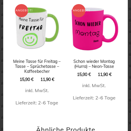
weist
weist
ANGEBOT!
ANGEBOT!
mehrere
mehrere
Varianten
Varianten
auf.
auf.
Die
Die
Optionen
Optionen
können
können
Meine Tasse für Freitag –
Schon wieder Montag
auf
Tasse – Sprüchetasse –
(Hurra) – Neon-Tasse
auf
Kaffeebecher
Ursprünglicher
Aktueller
der
15,90
€
11,90
€
Ursprünglicher
Aktueller
der
15,90
€
11,90
€
Preis
Preis
Produktseite
Preis
Preis
inkl. MwSt.
war:
ist:
Produktseite
inkl. MwSt.
war:
ist:
15,90 €
11,90 €.
gewählt
15,90 €
11,90 €.
Lieferzeit:
2-6 Tage
gewählt
werden
Lieferzeit:
2-6 Tage
werden
Dieses
Dieses
Produkt
Produkt
weist
Ähnliche Produkte