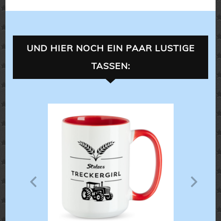
UND HIER NOCH EIN PAAR LUSTIGE
TASSEN:
LANDL
TASSEN
LANDLEBEN
ALLES 
ALLE
Ultimative