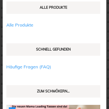
der
der
ALLE PRODUKTE
Produktseite
Produktseite
gewählt
gewählt
Alle Produkte
werden
werden
SCHNELL GEFUNDEN
Häufige Fragen (FAQ)
ZUM SCHMÖKERN…