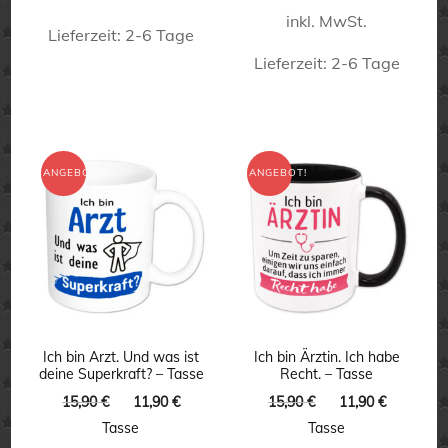
inkl. MwSt.
Lieferzeit:
2-6 Tage
Lieferzeit:
2-6 Tage
Dieses
Dieses
Produkt
Produkt
weist
weist
mehrere
ANGEBOT!
ANGEBOT!
mehrere
Varianten
Varianten
auf.
auf.
Die
Die
Optionen
Optionen
können
können
auf
Ich bin Arzt. Und was ist
Ich bin Ärztin. Ich habe
deine Superkraft? – Tasse
Recht. – Tasse
auf
der
Ursprünglicher
Aktueller
Ursprünglicher
Aktuelle
15,90
€
11,90
€
15,90
€
11,90
€
der
Produktseite
Preis
Preis
Preis
Preis
Tasse
Tasse
Produktseite
war:
ist:
war:
ist:
gewählt