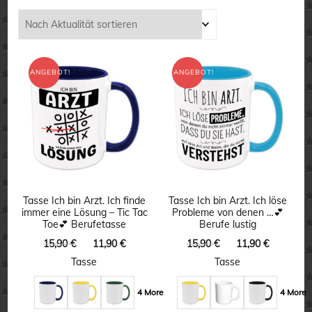
Aktualität
sortiert
ANGEBOT!
ANGEBOT!
Tasse Ich bin Arzt. Ich finde
Tasse Ich bin Arzt. Ich löse
immer eine Lösung – Tic Tac
Probleme von denen …💕
Toe💕 Berufetasse
Berufe lustig
Ursprünglicher
Aktueller
Ursprünglicher
Aktuelle
15,90
€
11,90
€
15,90
€
11,90
€
Preis
Preis
Preis
Preis
Tasse
Tasse
war:
ist:
war:
ist:
15,90 €
11,90 €.
15,90 €
11,90 €.
4 More
4 More