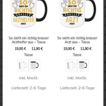
auf.
Varianten
Die
auf.
Optionen
Die
können
Optionen
auf
können
So sieht ein richtig krasser
So sieht ein richtig krasser
der
Arzthelfer aus – Tasse
Arzt aus – Tasse
auf
Produktseite
Ursprünglicher
Aktueller
Ursprünglicher
Aktuelle
15,90
€
11,90
€
15,90
€
11,90
€
der
Preis
Preis
Preis
Preis
gewählt
Tasse
Tasse
Produktseite
war:
ist:
war:
ist:
werden
15,90 €
11,90 €.
15,90 €
11,90 €.
gewählt
werden
inkl. MwSt.
inkl. MwSt.
Lieferzeit:
2-6 Tage
Lieferzeit:
2-6 Tage
Dieses
Dieses
Produkt
Produkt