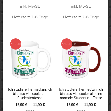
inkl. MwSt.
inkl. MwSt.
Lieferzeit:
2-6 Tage
Lieferzeit:
2-6 Tage
Dieses
Dieses
Produkt
Produkt
weist
weist
ANGEBOT!
ANGEBOT!
mehrere
mehrere
Varianten
Varianten
auf.
auf.
Die
Die
Optionen
Optionen
können
können
Ich studiere Tiermedizin, ich
Ich studiere Tiermedizin, ich
bin also viel cooler… –
bin also viel cooler als eine
auf
auf
Studententasse
normale Studentin – Tasse
der
der
Ursprünglicher
Aktueller
Ursprünglicher
Aktuelle
15,90
€
11,90
€
15,90
€
11,90
€
Preis
Preis
Preis
Preis
Produktseite
Produktseite