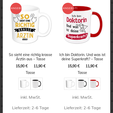
weist
weist
ANGEBOT!
ANGEBOT!
mehrere
mehrere
Varianten
Varianten
auf.
auf.
Die
Die
Optionen
Optionen
können
können
So sieht eine richtig krasse
Ich bin Doktorin. Und was ist
Ärztin aus – Tasse
deine Superkraft? – Tasse
auf
auf
Ursprünglicher
Aktueller
Ursprünglicher
Aktuelle
15,90
€
11,90
€
15,90
€
11,90
€
der
der
Preis
Preis
Preis
Preis
Tasse
Tasse
Produktseite
Produktseite
war:
ist:
war:
ist:
15,90 €
11,90 €.
15,90 €
11,90 €.
gewählt
gewählt
werden
werden
inkl. MwSt.
inkl. MwSt.
Lieferzeit:
2-6 Tage
Lieferzeit:
2-6 Tage