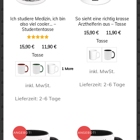
Optionen
Optionen
können
können
Ich studiere Medizin, ich bin
So sieht eine richtig krasse
also viel cooler… –
Arzthelferin aus – Tasse
auf
auf
Studententasse
Ursprünglicher
Aktuelle
15,90
€
11,90
€
der
der
Preis
Preis
Tasse
Bewertet
Produktseite
Produktseite
war:
ist:
Ursprünglicher
Aktueller
15,90
€
11,90
€
mit
5.00
15,90 €
11,90 €.
Preis
Preis
gewählt
gewählt
Tasse
von 5
war:
ist:
werden
werden
15,90 €
11,90 €.
1 More
inkl. MwSt.
Lieferzeit:
2-6 Tage
inkl. MwSt.
Dieses
Lieferzeit:
2-6 Tage
Produkt
Dieses
weist
Produkt
mehrere
weist
ANGEBOT!
ANGEBOT!
Varianten
mehrere