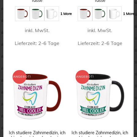
Tasse
Tasse
war:
ist:
war:
ist:
gewählt
gewählt
15,90 €
11,90 €.
15,90 €
11,90 €.
1 More
1 More
werden
werden
inkl. MwSt.
inkl. MwSt.
Lieferzeit:
2-6 Tage
Lieferzeit:
2-6 Tage
Dieses
Dieses
Produkt
Produkt
weist
weist
ANGEBOT!
ANGEBOT!
mehrere
mehrere
Varianten
Varianten
auf.
auf.
Die
Die
Optionen
Optionen
können
können
Ich studiere Zahnmedizin, ich
Ich studiere Zahnmedizin, ich