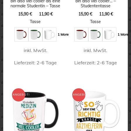
bin also viel cooler als eine
bin also viel cooler… –
auf
auf
normale Studentin – Tasse
Studententasse
der
der
Ursprünglicher
Aktueller
Ursprünglicher
Aktuelle
15,90
€
11,90
€
15,90
€
11,90
€
Preis
Preis
Preis
Preis
Produktseite
Produktseite
Tasse
Tasse
war:
ist:
war:
ist:
gewählt
gewählt
15,90 €
11,90 €.
15,90 €
11,90 €.
1 More
1 More
werden
werden
inkl. MwSt.
inkl. MwSt.
Lieferzeit:
2-6 Tage
Lieferzeit:
2-6 Tage
Dieses
Dieses
Produkt
Produkt
weist
weist
ANGEBOT!
ANGEBOT!
mehrere
mehrere
Varianten
Varianten
auf.
auf.
Die
Die