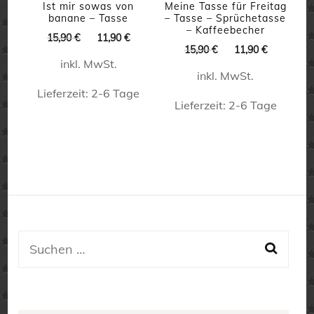
können
Ist mir sowas von
Meine Tasse für Freitag
auf
banane – Tasse
– Tasse – Sprüchetasse
auf
– Kaffeebecher
Ursprünglicher
Aktueller
der
15,90
€
11,90
€
Ursprünglicher
Aktueller
der
15,90
€
11,90
€
Preis
Preis
Produktseite
Preis
Preis
inkl. MwSt.
war:
ist:
Produktseite
inkl. MwSt.
war:
ist:
15,90 €
11,90 €.
gewählt
15,90 €
11,90 €.
Lieferzeit:
2-6 Tage
gewählt
werden
Lieferzeit:
2-6 Tage
werden
Dieses
Dieses
Produkt
Produkt
weist
weist
mehrere
mehrere
Varianten
Varianten
auf.
auf.
Suchen
Die
Die
nach:
Optionen
Optionen
können
können