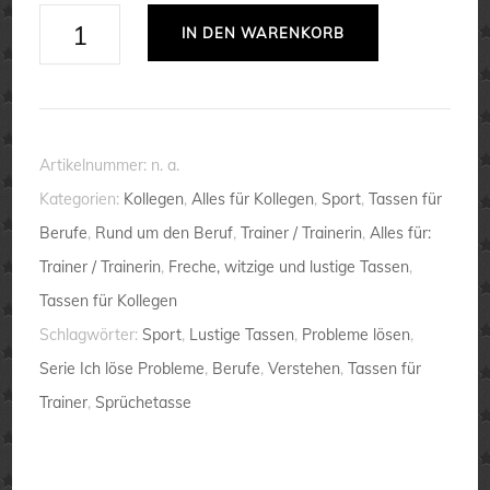
Tasse
IN DEN WARENKORB
Ich
bin
Trainer.
Ich
Artikelnummer:
n. a.
löse
Kategorien:
Kollegen
,
Alles für Kollegen
,
Sport
,
Tassen für
Probleme
Berufe
,
Rund um den Beruf
,
Trainer / Trainerin
,
Alles für:
von
Trainer / Trainerin
,
Freche, witzige und lustige Tassen
,
denen
Tassen für Kollegen
...
Schlagwörter:
Sport
,
Lustige Tassen
,
Probleme lösen
,
💕
Serie Ich löse Probleme
,
Berufe
,
Verstehen
,
Tassen für
Berufe
Trainer
,
Sprüchetasse
lustig
Menge