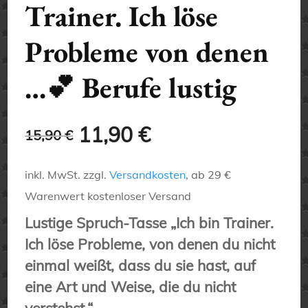
Trainer. Ich löse
Probleme von denen
…💕 Berufe lustig
Ursprünglicher
Aktueller
11,90
€
15,90
€
Preis
Preis
inkl. MwSt.
zzgl.
Versandkosten
, ab 29 €
war:
ist:
Warenwert kostenloser Versand
Lustige Spruch-Tasse „Ich bin Trainer.
15,90 €
11,90 €.
Ich löse Probleme, von denen du nicht
einmal weißt, dass du sie hast, auf
eine Art und Weise, die du nicht