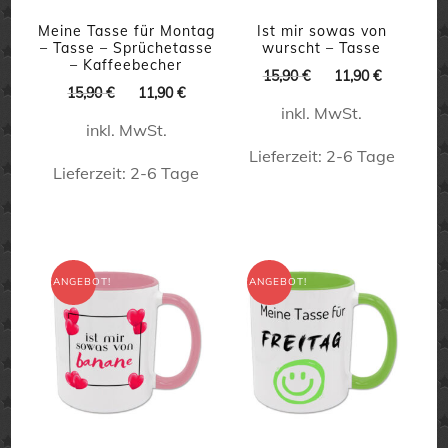
Meine Tasse für Montag
Ist mir sowas von
– Tasse – Sprüchetasse
wurscht – Tasse
– Kaffeebecher
Ursprünglicher
Aktueller
15,90
€
11,90
€
Ursprünglicher
Aktueller
15,90
€
11,90
€
Preis
Preis
Preis
Preis
inkl. MwSt.
war:
ist:
inkl. MwSt.
war:
ist:
15,90 €
11,90 €.
15,90 €
11,90 €.
Lieferzeit:
2-6 Tage
Lieferzeit:
2-6 Tage
Dieses
Dieses
Produkt
Produkt
weist
weist
ANGEBOT!
ANGEBOT!
mehrere
mehrere
Varianten
Varianten
auf.
auf.
Die
Die
Optionen
Optionen
können