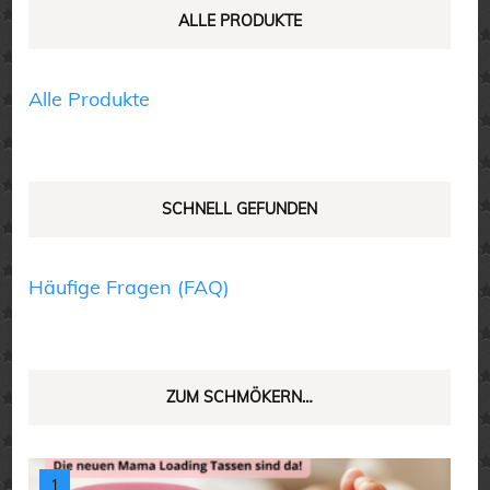
auf
auf
ALLE PRODUKTE
der
der
Produktseite
Produktseite
Alle Produkte
gewählt
gewählt
werden
werden
SCHNELL GEFUNDEN
Häufige Fragen (FAQ)
ZUM SCHMÖKERN…