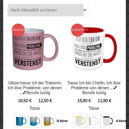
Aktualität
sortiert
ANGEBOT!
ANGEBOT!
Glitzertasse Ich bin Trainerin.
Tasse Ich bin Chefin. Ich löse
Ich löse Probleme, von denen
Probleme von denen …💕
…💕Berufe lustig
Berufe lustig
Ursprünglicher
Aktueller
Ursprünglicher
Aktuelle
16,50
€
12,50
€
15,90
€
11,90
€
Preis
Preis
Preis
Preis
Tasse
Tasse
war:
ist:
war:
ist:
16,50 €
12,50 €.
15,90 €
11,90 €.
8 More
4 More