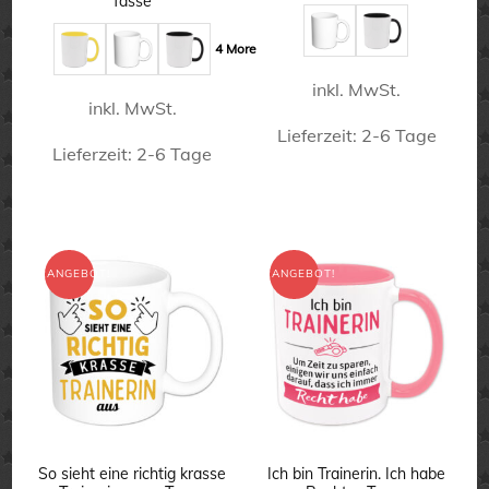
Tasse
war:
ist:
15,90 €
11,90 €.
gewählt
gewählt
15,90 €
11,90 €.
4 More
werden
werden
inkl. MwSt.
inkl. MwSt.
Lieferzeit:
2-6 Tage
Lieferzeit:
2-6 Tage
Dieses
Dieses
Produkt
Produkt
weist
weist
ANGEBOT!
ANGEBOT!
mehrere
mehrere
Varianten
Varianten
auf.
auf.
Die
Die
Optionen
Optionen
können
können
So sieht eine richtig krasse
Ich bin Trainerin. Ich habe
auf