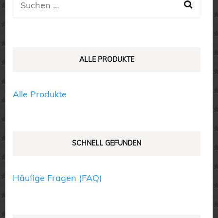
Suchen
Die
Die
nach:
Optionen
Optionen
können
können
auf
auf
ALLE PRODUKTE
der
der
Produktseite
Produktseite
Alle Produkte
gewählt
gewählt
werden
werden
SCHNELL GEFUNDEN
Häufige Fragen (FAQ)