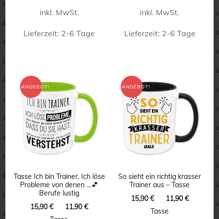
inkl. MwSt.
inkl. MwSt.
Lieferzeit:
2-6 Tage
Lieferzeit:
2-6 Tage
Dieses
Dieses
Produkt
Produkt
weist
weist
ANGEBOT!
ANGEBOT!
mehrere
mehrere
Varianten
Varianten
auf.
auf.
Die
Die
Optionen
Optionen
können
können
Tasse Ich bin Trainer. Ich löse
So sieht ein richtig krasser
Probleme von denen …💕
Trainer aus – Tasse
auf
auf
Berufe lustig
Ursprünglicher
Aktuelle
15,90
€
11,90
€
der
der
Ursprünglicher
Aktueller
15,90
€
11,90
€
Preis
Preis
Tasse
Preis
Preis
Produktseite
Produktseite
war:
ist: