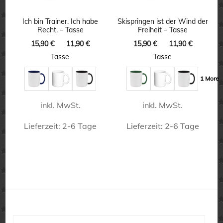
Optionen
Optionen
können
können
Ich bin Trainer. Ich habe
Skispringen ist der Wind der
Recht. – Tasse
Freiheit – Tasse
auf
auf
Ursprünglicher
Aktueller
Ursprünglicher
Aktuelle
15,90
€
11,90
€
15,90
€
11,90
€
der
der
Preis
Preis
Preis
Preis
Tasse
Tasse
Produktseite
Produktseite
war:
ist:
war:
ist:
15,90 €
11,90 €.
15,90 €
11,90 €.
gewählt
gewählt
1 More
werden
werden
inkl. MwSt.
inkl. MwSt.
Lieferzeit:
2-6 Tage
Lieferzeit:
2-6 Tage
Dieses
Dieses
Produkt
Produkt
weist
weist
mehrere
mehrere
Varianten
Varianten
auf.
auf.