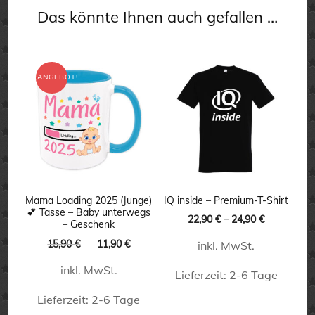
Das könnte Ihnen auch gefallen …
ANGEBOT!
Mama Loading 2025 (Junge)
IQ inside – Premium-T-Shirt
💕 Tasse – Baby unterwegs
22,90
€
–
24,90
€
– Geschenk
Ursprünglicher
Aktueller
15,90
€
11,90
€
inkl. MwSt.
Preis
Preis
inkl. MwSt.
war:
ist:
Lieferzeit:
2-6 Tage
15,90 €
11,90 €.
Lieferzeit:
2-6 Tage
Dieses