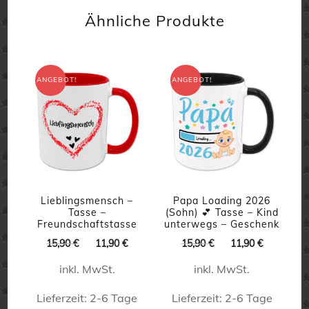
Produkt
weist
Ähnliche Produkte
weist
mehrere
mehrere
Varianten
Varianten
auf.
ANGEBOT!
ANGEBOT!
auf.
Die
Die
Optionen
Optionen
können
können
auf
auf
der
der
Lieblingsmensch –
Papa Loading 2026
Produktseite
Tasse –
(Sohn) 💕 Tasse – Kind
Produktseite
Freundschaftstasse
unterwegs – Geschenk
gewählt
gewählt
Ursprünglicher
Aktueller
Ursprünglicher
Aktueller
15,90
€
11,90
€
15,90
€
11,90
€
werden
Preis
Preis
Preis
Preis
werden
inkl. MwSt.
inkl. MwSt.
war:
ist:
war:
ist:
15,90 €
11,90 €.
15,90 €
11,90 €.
Lieferzeit:
2-6 Tage
Lieferzeit:
2-6 Tage