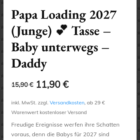
Papa Loading 2027
(Junge) 💕 Tasse –
Baby unterwegs –
Daddy
Ursprünglicher
Aktueller
11,90
€
15,90
€
Preis
Preis
inkl. MwSt.
zzgl.
Versandkosten
, ab 29 €
war:
ist:
Warenwert kostenloser Versand
15,90 €
11,90 €.
Freudige Ereignisse werfen ihre Schatten
voraus, denn die Babys für 2027 sind