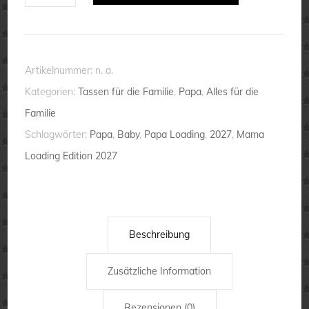
Loading
2027
(Junge)
💕
Artikelnummer:
n. a.
Tasse
Kategorien:
Tassen für die Familie
,
Papa
,
Alles für die
-
Familie
Baby
Schlagwörter:
Papa
,
Baby
,
Papa Loading
,
2027
,
Mama
unterwegs
Loading Edition 2027
-
Daddy
Menge
Beschreibung
Zusätzliche Information
Rezensionen (0)