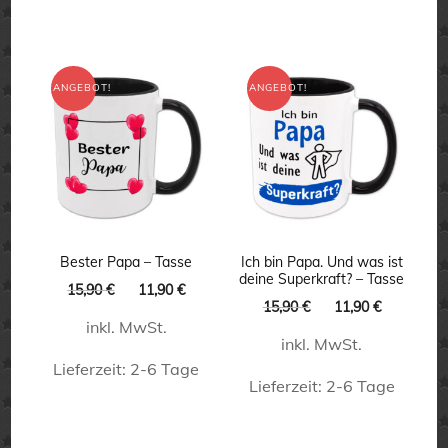
Produkt
Dieses
weist
Produkt
mehrere
weist
ANGEBOT!
ANGEBOT!
Varianten
mehrere
auf.
Varianten
Die
auf.
Optionen
Die
können
Optionen
auf
können
Bester Papa – Tasse
Ich bin Papa. Und was ist
deine Superkraft? – Tasse
Ursprünglicher
Aktueller
der
15,90
€
11,90
€
auf
Ursprünglicher
Aktueller
15,90
€
11,90
€
Preis
Preis
Produktseite
der
Preis
Preis
inkl. MwSt.
war:
ist:
inkl. MwSt.
war:
ist:
gewählt
15,90 €
11,90 €.
Produktseite
15,90 €
11,90 €.
Lieferzeit:
2-6 Tage
werden
Lieferzeit:
2-6 Tage
gewählt
Dieses
werden
Dieses
Produkt