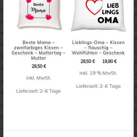
Varianten
auf.
Die
Optionen
können
Beste Mama –
Lieblings-Oma – Kissen
auf
zweifarbiges Kissen –
– flauschig –
Geschenk – Muttertag –
Wohlfühlen – Geschenk
der
Mutter
Ursprünglicher
Aktueller
28,50
€
19,90
€
Produktseite
28,50
€
Preis
Preis
inkl. 19 % MwSt.
war:
ist:
gewählt
inkl. MwSt.
28,50 €
19,90 €.
werden
Lieferzeit:
2-6 Tage
Lieferzeit:
2-6 Tage
Dieses
Produkt
weist
mehrere