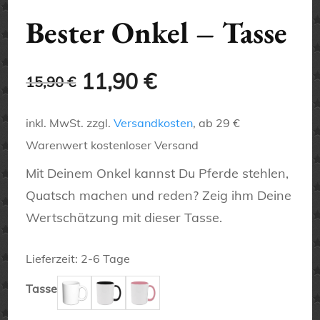
Bester Onkel – Tasse
Ursprünglicher
Aktueller
11,90
€
15,90
€
Preis
Preis
inkl. MwSt.
zzgl.
Versandkosten
, ab 29 €
war:
ist:
Warenwert kostenloser Versand
15,90 €
11,90 €.
Mit Deinem Onkel kannst Du Pferde stehlen,
Quatsch machen und reden? Zeig ihm Deine
Wertschätzung mit dieser Tasse.
Lieferzeit:
2-6 Tage
Tasse