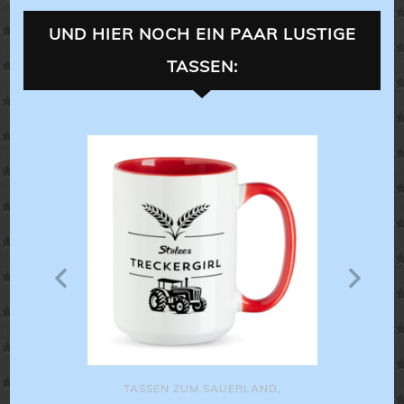
UND HIER NOCH EIN PAAR LUSTIGE
TASSEN:
ALLES 
ALLES FÜR
XL-TASSEN
,
T
,
LANDLEBE
Ultimative
TASSEN ZUM SAUERLAND
,