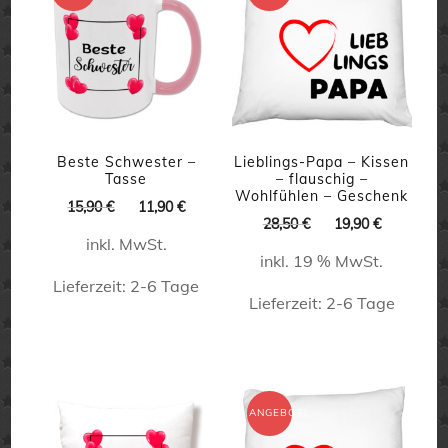
Beste Schwester –
Lieblings-Papa – Kissen
Tasse
– flauschig –
Wohlfühlen – Geschenk
Ursprünglicher
Aktueller
15,90
€
11,90
€
Ursprünglicher
Aktueller
28,50
€
19,90
€
Preis
Preis
Preis
Preis
inkl. MwSt.
war:
ist:
inkl. 19 % MwSt.
war:
ist:
15,90 €
11,90 €.
28,50 €
19,90 €.
Lieferzeit:
2-6 Tage
Lieferzeit:
2-6 Tage
Dieses
Produkt
weist
ANGEBOT!
mehrere