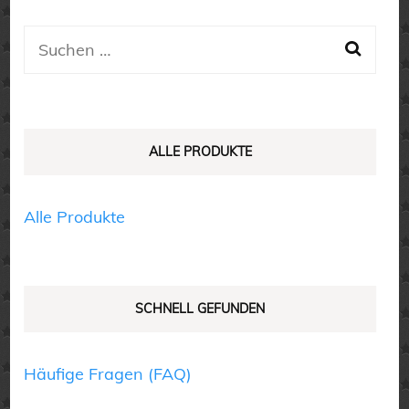
Varianten
auf.
Suchen
Die
nach:
Optionen
können
auf
ALLE PRODUKTE
der
Produktseite
Alle Produkte
gewählt
werden
SCHNELL GEFUNDEN
Häufige Fragen (FAQ)