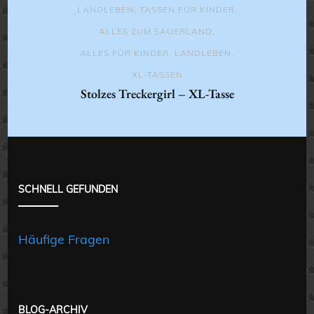
LANDLEBEN
,
TASSEN FÜR KINDER
,
ALLES ZUM SAUERLAND
,
ALLES FÜR KINDER
,
LANDLEBEN
,
XL-TASSEN
Stolzes Treckergirl – XL-Tasse
SCHNELL GEFUNDEN
Häufige Fragen
BLOG-ARCHIV