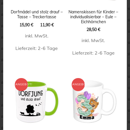
Dorfmädel und stolz drauf –
Namenskissen für Kinder –
Tasse – Treckertasse
individualisierbar – Eule –
Eichhörnchen
Ursprünglicher
Aktueller
15,90
€
11,90
€
28,50
€
Preis
Preis
inkl. MwSt.
war:
ist:
inkl. MwSt.
15,90 €
11,90 €.
Lieferzeit:
2-6 Tage
Lieferzeit:
2-6 Tage
Dieses
Dieses
Produkt
Produkt
weist
weist
ANGEBOT!
ANGEBOT!
mehrere
mehrere
Varianten
Varianten
auf.
auf.
Die
Die
Optionen
Optionen