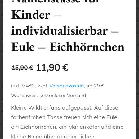
Kinder –
individualisierbar –
Eule – Eichhörnchen
Ursprünglicher
Aktueller
11,90
€
15,90
€
Preis
Preis
inkl. MwSt.
zzgl.
Versandkosten
, ab 29 €
war:
ist:
Warenwert kostenloser Versand
15,90 €
11,90 €.
Kleine Wildtierfans aufgepasst! Auf dieser
farbenfrohen Tasse freuen sich eine Eule,
ein Eichhörnchen, ein Marienkäfer und eine
kleine Biene über den herrlichen