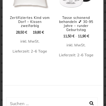
Optionen
Die
können
Optionen
auf
können
Zertifiziertes Kind vom
Tasse schonend
Dorf – Kissen
behandeln 💕 30-95
der
auf
zweifarbig
Jahre – runder
Geburtstag
Produktseite
Ursprünglicher
Aktueller
der
28,50
€
19,80
€
11,50
€
–
11,90
€
Preis
Preis
gewählt
Produktseite
inkl. MwSt.
war:
ist:
inkl. MwSt.
werden
28,50 €
19,80 €.
gewählt
Lieferzeit:
2-6 Tage
werden
Lieferzeit:
2-6 Tage
Dieses
Dieses
Produkt
Produkt
weist
weist
mehrere
mehrere
Varianten
Varianten
auf.
auf.
Suchen
Die