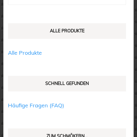
Die
nach:
Optionen
Optionen
können
können
auf
auf
ALLE PRODUKTE
der
der
Produktseite
Produktseite
Alle Produkte
gewählt
gewählt
werden
werden
SCHNELL GEFUNDEN
Häufige Fragen (FAQ)
ZUM SCHMÖKERN…