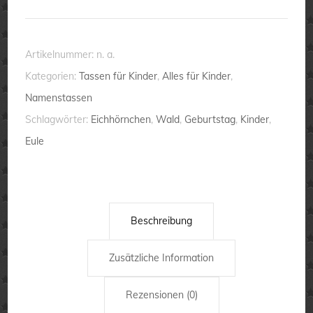
Kinder
-
individualisierbar
Artikelnummer:
n. a.
-
Kategorien:
Tassen für Kinder
,
Alles für Kinder
,
Eule
Namenstassen
-
Schlagwörter:
Eichhörnchen
,
Wald
,
Geburtstag
,
Kinder
,
Eichhörnchen
Eule
Menge
Beschreibung
Zusätzliche Information
Rezensionen (0)