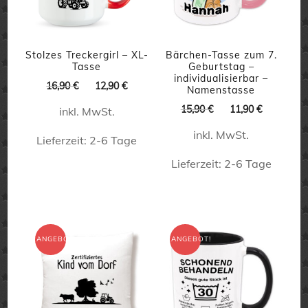
auf
können
der
auf
Produktseite
der
Stolzes Treckergirl – XL-
Bärchen-Tasse zum 7.
Tasse
Geburtstag –
gewählt
Produktseite
individualisierbar –
Ursprünglicher
Aktueller
16,90
€
12,90
€
Namenstasse
werden
gewählt
Preis
Preis
Ursprünglicher
Aktueller
15,90
€
11,90
€
inkl. MwSt.
war:
ist:
werden
Preis
Preis
16,90 €
12,90 €.
inkl. MwSt.
war:
ist:
Lieferzeit:
2-6 Tage
15,90 €
11,90 €.
Lieferzeit:
2-6 Tage
Dieses
Produkt
Dieses
weist
Produkt
mehrere
weist
ANGEBOT!
ANGEBOT!
Varianten
mehrere
auf.
Varianten
Die
auf.