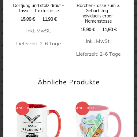
können
können
Dorfjung und stolz drauf –
Bärchen-Tasse zum 3.
auf
Tasse – Traktortasse
Geburtstag –
auf
individualisierbar –
Ursprünglicher
Aktueller
15,90
€
11,90
€
der
Namenstasse
der
Preis
Preis
Produktseite
Ursprünglicher
Aktueller
15,90
€
11,90
€
inkl. MwSt.
war:
ist:
Produktseite
Preis
Preis
15,90 €
11,90 €.
gewählt
inkl. MwSt.
war:
ist:
Lieferzeit:
2-6 Tage
gewählt
werden
15,90 €
11,90 €.
werden
Lieferzeit:
2-6 Tage
Dieses
Produkt
Dieses
weist
Produkt
Ähnliche Produkte
mehrere
weist
Varianten
mehrere
auf.
Varianten
ANGEBOT!
ANGEBOT!
Die
auf.
Optionen
Die
können
Optionen