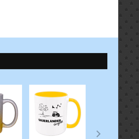
ALLES ZUM SAUERL
TASSEN ZUM SAUER
Suerlänner Origina
Tasse