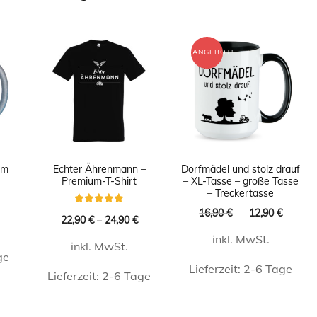
ANGEBOT!
om
Echter Ährenmann –
Dorfmädel und stolz drauf
e
Premium-T-Shirt
– XL-Tasse – große Tasse
– Treckertasse
licher
Aktueller
Ursprünglicher
Aktuel
16,90
€
12,90
€
Bewertet
Preis
22,90
€
–
24,90
€
mit
Preis
Preis
ist:
5.00
inkl. MwSt.
von 5
war:
ist:
12,50 €.
inkl. MwSt.
16,90 €
12,90 
ge
Lieferzeit:
2-6 Tage
Lieferzeit:
2-6 Tage
Dieses
Dieses
t