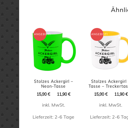
weist
weist
Ähnli
mehrere
mehrer
Varianten
Varian
auf.
auf.
ANGEBOT!
ANGEBOT!
Die
Die
Optionen
Option
können
könne
auf
auf
der
der
Stolzes Ackergirl –
Stolzes Ackergirl
Produktseite
Produkt
Neon-Tasse
Tasse – Treckerta
gewählt
gewähl
Ursprünglicher
Aktueller
Ursprüng
15,90
€
11,90
€
15,90
€
11,90
€
Preis
Preis
Preis
werden
werde
inkl. MwSt.
inkl. MwSt.
war:
ist:
war:
15,90 €
11,90 €.
15,90 €
Lieferzeit:
2-6 Tage
Lieferzeit:
2-6 Ta
Dieses
Dieses