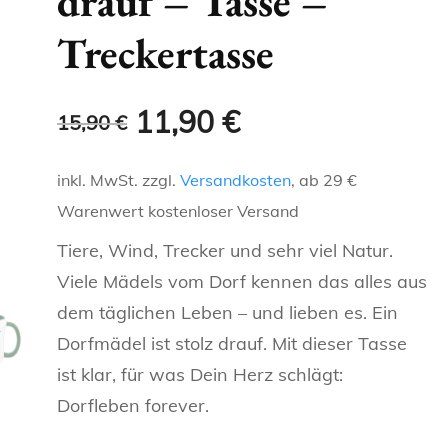
drauf – Tasse –
ENGELCHEN &
GLITZERTASSEN
NAMENSTASSEN
Treckertasse
KAFFEELIEBE
OMA
SCHWESTER
TEUFELCHEN
T-SHIRTS FÜR DENKER
METALLICTASSEN
FRECHE, WITZIGE UND
LANDLEBEN
OPA
BRUDER
HERZ 2 HERZ
LUSTIGE TASSEN
REGIONALE T-SHIRTS
Ursprünglicher
Aktueller
11,90
€
15,90
€
NEONTASSEN
HOBBIES
KOLLEGEN
ONKEL
TASSEN FÜR
Preis
Preis
inkl. MwSt.
zzgl.
Versandkosten
, ab 29 €
KATZEN-T
TIERFREUNDE
SCHLAUE TASSEN
CHEF
war:
ist:
TANTE
Warenwert kostenloser Versand
KAFFEELIEBE
TASSE FÜR BERUFE
15,90 €
11,90 €.
Tiere, Wind, Trecker und sehr viel Natur.
OMA
Viele Mädels vom Dorf kennen das alles aus
LANDLEBEN
PERSÖNLICHE TASSEN
OPA
dem täglichen Leben – und lieben es. Ein
Dorfmädel ist stolz drauf. Mit dieser Tasse
HOBBIES
REGIONALE TASSEN
KOLLEGEN
ist klar, für was Dein Herz schlägt:
SCHLAUE TASSEN
SPORT
Dorfleben forever.
CHEF
TASSE FÜR BERUFE