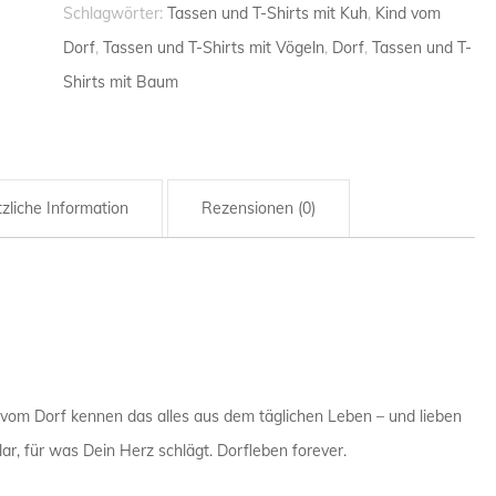
Treckertasse
Schlagwörter:
Tassen und T-Shirts mit Kuh
,
Kind vom
HANDWERK
Menge
Dorf
,
Tassen und T-Shirts mit Vögeln
,
Dorf
,
Tassen und T-
HANDWER
Shirts mit Baum
HAUSMEIS
INGENIEUR
zliche Information
Rezensionen (0)
KRANKENP
KRANKEN
LANDWIRT
LEHRER / 
s vom Dorf kennen das alles aus dem täglichen Leben – und lieben
MATHEMAT
klar, für was Dein Herz schlägt. Dorfleben forever.
MATHEMAT