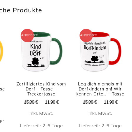
Produkt
Produkt
che Produkte
weist
weist
e
mehrere
mehrere
ten
Varianten
Varianten
ANGEBOT!
ANGEBOT!
auf.
auf.
Die
Die
en
Optionen
Optionen
n
können
können
auf
auf
der
 –
Zertifiziertes Kind vom
Leg dich niemals mit
der
seite
sse
Dorf – Tasse –
Dorfkindern an! Wir
Produktseite
Treckertasse
kennen Orte… – Tasse
Produktseite
t
licher
Aktueller
gewählt
Ursprünglicher
Aktueller
Ursprünglicher
Aktuel
15,90
€
11,90
€
15,90
€
11,90
€
Preis
gewählt
n
Preis
Preis
Preis
Preis
ist:
werden
werden
inkl. MwSt.
inkl. MwSt.
war:
ist:
war:
ist:
11,90 €.
15,90 €
11,90 €.
15,90 €
11,90 
ge
Lieferzeit:
2-6 Tage
Lieferzeit:
2-6 Tage