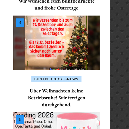
Wir wünschen euch buntbedruckte
SEKRETÄR / SEKRETÄRIN
ALLES FÜR: PHYSIKE
ALLES FÜR: LEHRER /
und frohe Ostertage
/ PHYSIKERIN
PHYSIKERIN
LEHRERIN
TRAINER / TRAINERIN
 POLIZISTIN
ALLES FÜR: POLIZIST
ALLES FÜR:
POLIZISTIN
MATHEMATIKER /
 / SANITÄTERIN
MATHEMATIKERIN
ALLES FÜR: SANITÄTE
/ SEKRETÄRIN
SANITÄTERIN
ALLES FÜR: PHYSIKER /
PHYSIKERIN
 TRAINERIN
ALLES FÜR: SEKRETÄ
BUNTBEDRUCKT-NEWS
SEKRETÄRIN
ALLES FÜR: POLIZIST /
Über Weihnachten keine
POLIZISTIN
ALLES FÜR: TRAINER 
Betriebsruhe! Wir fertigen
durchgehend.
TRAINERIN
ALLES FÜR: SANITÄTER /
SANITÄTERIN