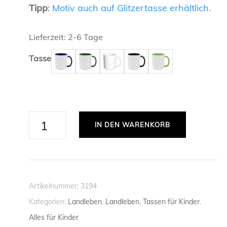
Tipp
:
Motiv auch auf Glitzertasse erhältlich.
ANWALT /
PERSÖNLICHE TASSEN
Lieferzeit:
2-6 Tage
ARZT / ÄR
TASSEN Z
REGIONALE TASSEN
FREUNDSC
Tasse
BEAMTER /
TASSEN Z
LIEBE
SPORT
BIOLOGE /
TASSEN Z
FUSSBALL
TASSEN FÜ
CHEMIKER 
SKISPRIN
Dorfmädel
TASSEN FÜ
IN DEN WARENKORB
und
ERZIEHER 
TASSEN F
stolz
drauf
FEUERWEH
-
FRAU
Artikelnummer:
3194
Tasse
Kategorien:
Landleben
,
Landleben
,
Tassen für Kinder
,
FRISEUR /
-
Alles für Kinder