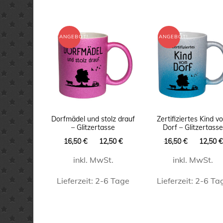
ANGEBOT!
ANGEBOT!
Dorfmädel und stolz drauf
Zertifiziertes Kind v
– Glitzertasse
Dorf – Glitzertass
Ursprünglicher
Aktueller
Ursprüng
16,50
€
12,50
€
16,50
€
12,50
€
Preis
Preis
Preis
inkl. MwSt.
inkl. MwSt.
war:
ist:
war:
16,50 €
12,50 €.
16,50 €
Lieferzeit:
2-6 Tage
Lieferzeit:
2-6 Ta
Dieses
Dieses
Produkt
Produk