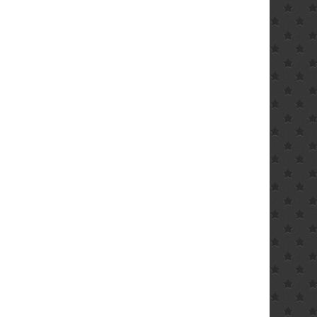
ler
€.