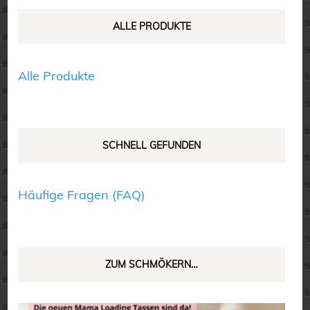
können
können
auf
auf
ALLE PRODUKTE
der
der
Produktseite
Produktseite
Alle Produkte
gewählt
gewählt
werden
werden
SCHNELL GEFUNDEN
Häufige Fragen (FAQ)
ZUM SCHMÖKERN…