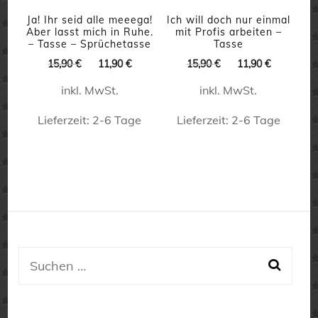
können
können
Ja! Ihr seid alle meeega!
Ich will doch nur einmal
auf
Aber lasst mich in Ruhe.
mit Profis arbeiten –
auf
– Tasse – Sprüchetasse
Tasse
der
Ursprünglicher
Aktueller
Ursprünglicher
Aktueller
der
15,90
€
11,90
€
15,90
€
11,90
€
Produktseite
Preis
Preis
Preis
Preis
Produktseite
inkl. MwSt.
inkl. MwSt.
war:
ist:
war:
ist:
gewählt
15,90 €
11,90 €.
15,90 €
11,90 €.
gewählt
werden
Lieferzeit:
2-6 Tage
Lieferzeit:
2-6 Tage
werden
Dieses
Dieses
Produkt
Produkt
weist
weist
mehrere
mehrere
Varianten
Varianten
auf.
auf.
Suchen
Die
Die
nach:
Optionen
Optionen