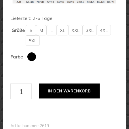
Lieferzeit:
2-6 Tage
Größe
S
M
L
XL
XXL
3XL
4XL
5XL
Farbe
Ich
IN DEN WARENKORB
habe
die
Lösung
-
Artikelnummer:
2619