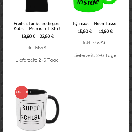
Freiheit für Schrödingers
IQ inside – Neon-Tasse
Katze – Premium-T-Shirt
Ursprünglicher
Aktueller
15,90
€
11,90
€
19,90
€
–
22,90
€
Preis
Preis
inkl. MwSt.
war:
ist:
inkl. MwSt.
15,90 €
11,90 €.
Lieferzeit:
2-6 Tage
Lieferzeit:
2-6 Tage
Dieses
Dieses
Produkt
Produkt
weist
weist
ANGEBOT!
mehrere
mehrere
Varianten
Varianten
auf.
auf.
Die
Die
Optionen