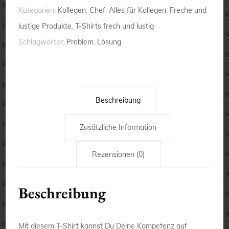
Premium-
Kategorien:
Kollegen
,
Chef
,
Alles für Kollegen
,
Freche und
T-
lustige Produkte
,
T-Shirts frech und lustig
Shirt
Schlagwörter:
Problem
,
Lösung
Menge
Beschreibung
Zusätzliche Information
Rezensionen (0)
Beschreibung
Mit diesem T-Shirt kannst Du Deine Kompetenz auf