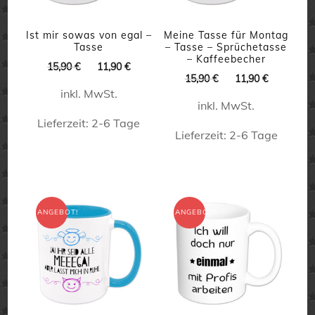
auf
der
Ist mir sowas von egal –
Meine Tasse für Montag
Tasse
– Tasse – Sprüchetasse
Produktseite
– Kaffeebecher
Ursprünglicher
Aktueller
15,90
€
11,90
€
gewählt
Ursprünglicher
Aktueller
15,90
€
11,90
€
Preis
Preis
Preis
Preis
inkl. MwSt.
war:
ist:
werden
inkl. MwSt.
war:
ist:
15,90 €
11,90 €.
15,90 €
11,90 €.
Lieferzeit:
2-6 Tage
Lieferzeit:
2-6 Tage
Dieses
Dieses
Produkt
Produkt
weist
weist
ANGEBOT!
ANGEBOT!
mehrere
mehrere
Varianten
Varianten
auf.
auf.
Die
Die
Optionen
Optionen