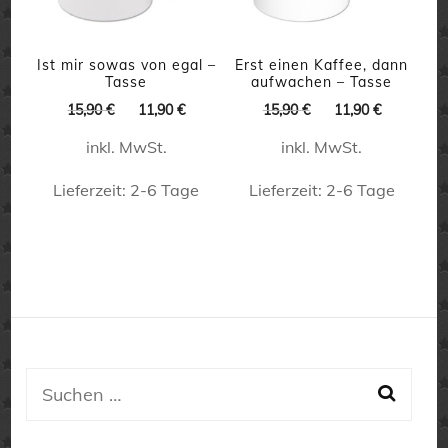
Die
Optionen
Optionen
können
können
Ist mir sowas von egal –
Erst einen Kaffee, dann
auf
Tasse
aufwachen – Tasse
auf
Ursprünglicher
Aktueller
Ursprünglicher
Aktueller
der
15,90
€
11,90
€
15,90
€
11,90
€
der
Preis
Preis
Preis
Preis
Produktseite
inkl. MwSt.
inkl. MwSt.
war:
ist:
war:
ist:
Produktseite
15,90 €
11,90 €.
15,90 €
11,90 €.
gewählt
Lieferzeit:
2-6 Tage
Lieferzeit:
2-6 Tage
gewählt
werden
werden
Dieses
Dieses
Produkt
Produkt
weist
weist
mehrere
mehrere
Varianten
Varianten
auf.
auf.
Suchen
Die
Die
nach:
Optionen
Optionen