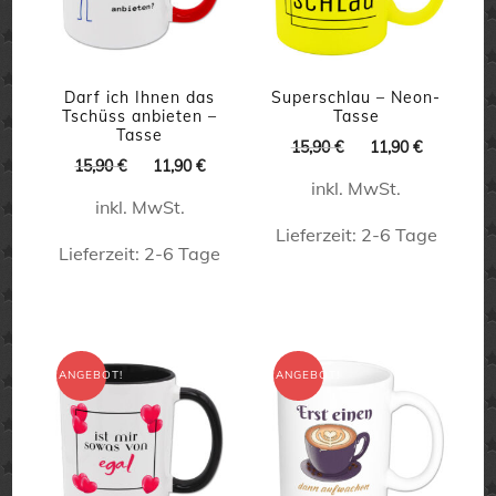
können
auf
der
Darf ich Ihnen das
Superschlau – Neon-
Tschüss anbieten –
Tasse
Produktseite
Tasse
Ursprünglicher
Aktueller
15,90
€
11,90
€
gewählt
Ursprünglicher
Aktueller
15,90
€
11,90
€
Preis
Preis
Preis
Preis
inkl. MwSt.
war:
ist:
werden
inkl. MwSt.
war:
ist:
15,90 €
11,90 €.
15,90 €
11,90 €.
Lieferzeit:
2-6 Tage
Lieferzeit:
2-6 Tage
Dieses
Dieses
Produkt
Produkt
weist
weist
ANGEBOT!
ANGEBOT!
mehrere
mehrere
Varianten
Varianten
auf.
auf.
Die