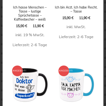
Ich hasse Menschen –
Ich bin Arzt. Ich habe Recht.
Tasse – lustige
– Tasse
Sprüchetasse –
Ursprünglicher
Aktueller
15,90
€
11,90
€
Kaffeebecher – weiß
Preis
Preis
Ursprünglicher
Aktueller
15,90
€
11,90
€
inkl. MwSt.
war:
ist:
Preis
Preis
15,90 €
11,90 €.
inkl. 19 % MwSt.
war:
ist:
Lieferzeit:
2-6 Tage
15,90 €
11,90 €.
Lieferzeit:
2-6 Tage
Dieses
Produkt
weist
mehrere
ANGEBOT!
ANGEBOT!
Varianten
auf.
Die
Optionen
können