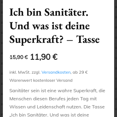
Ich bin Sanitäter.
Und was ist deine
Superkraft? – Tasse
Ursprünglicher
Aktueller
11,90
€
15,90
€
Preis
Preis
inkl. MwSt.
zzgl.
Versandkosten
, ab 29 €
war:
ist:
Warenwert kostenloser Versand
15,90 €
11,90 €.
Sanitäter sein ist eine wahre Superkraft, die
Menschen diesen Berufes jeden Tag mit
Wissen und Leidenschaft nutzen. Die Tasse
„Ich bin Sanitäter. Und was ist deine