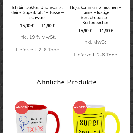
auf
Ich bin Doktor. Und was ist
Naja, kamma nix machen –
deine Superkraft? – Tasse –
Tasse – lustige
der
schwarz
Sprüchetasse –
Kaffeebecher
Produktseite
Ursprünglicher
Aktueller
15,90
€
11,90
€
Ursprünglicher
Aktueller
15,90
€
11,90
€
Preis
Preis
gewählt
Preis
Preis
inkl. 19 % MwSt.
war:
ist:
inkl. MwSt.
war:
ist:
werden
15,90 €
11,90 €.
15,90 €
11,90 €.
Lieferzeit:
2-6 Tage
Lieferzeit:
2-6 Tage
Dieses
Produkt
Ähnliche Produkte
weist
mehrere
Varianten
ANGEBOT!
ANGEBOT!
auf.
Die
Optionen