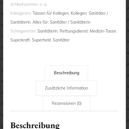
was
Artikelnummer:
n. a.
ist
Kategorien:
Tassen für Kollegen
,
Kollegen
,
Sanitäter /
deine
Sanitäterin
,
Alles für: Sanitäter / Sanitäterin
Superkraft?
Schlagwörter:
Sanitäterin
,
Rettungsdienst
,
Medizin-Tasse
,
-
Superkraft
,
Superheld
,
Sanitäter
Tasse
Menge
Beschreibung
Zusätzliche Information
Rezensionen (0)
Beschreibung