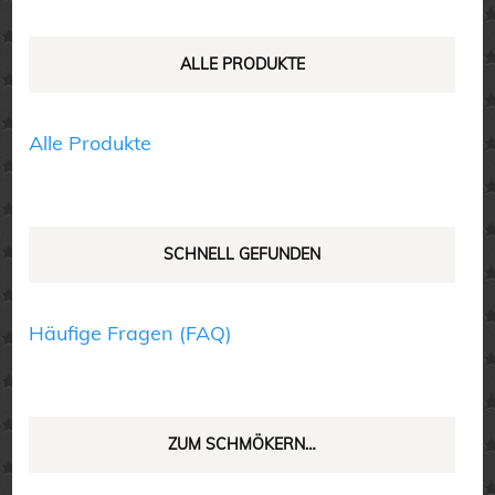
können
können
auf
auf
ALLE PRODUKTE
der
der
Produktseite
Produktseite
Alle Produkte
gewählt
gewählt
werden
werden
SCHNELL GEFUNDEN
Häufige Fragen (FAQ)
ZUM SCHMÖKERN…