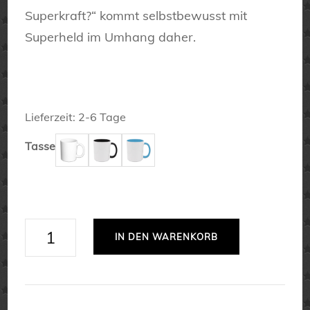
Superkraft?“ kommt selbstbewusst mit
Superheld im Umhang daher.
Lieferzeit:
2-6 Tage
Tasse
Ich
IN DEN WARENKORB
bin
Sanitäter.
Und