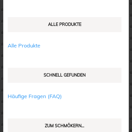
nach:
Optionen
Optionen
können
können
auf
auf
ALLE PRODUKTE
der
der
Produktseite
Produktseite
Alle Produkte
gewählt
gewählt
werden
werden
SCHNELL GEFUNDEN
Häufige Fragen (FAQ)
ZUM SCHMÖKERN…