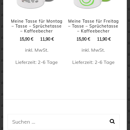
Die
Die
Optionen
Optionen
können
können
Meine Tasse für Montag
Meine Tasse für Freitag
– Tasse – Sprüchetasse
– Tasse – Sprüchetasse
auf
auf
– Kaffeebecher
– Kaffeebecher
Ursprünglicher
Aktueller
Ursprünglicher
Aktueller
der
der
15,90
€
11,90
€
15,90
€
11,90
€
Preis
Preis
Preis
Preis
Produktseite
Produktseite
inkl. MwSt.
inkl. MwSt.
war:
ist:
war:
ist:
15,90 €
11,90 €.
15,90 €
11,90 €.
gewählt
gewählt
Lieferzeit:
2-6 Tage
Lieferzeit:
2-6 Tage
werden
werden
Dieses
Dieses
Produkt
Produkt
weist
weist
mehrere
mehrere
Varianten
Varianten
auf.
auf.
Suchen
Die
Die