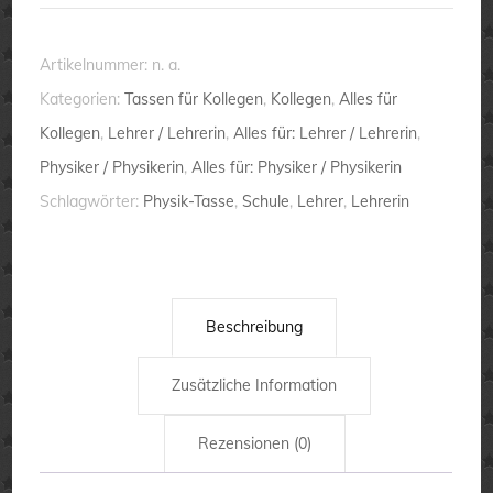
also
viel
Artikelnummer:
n. a.
cooler
Kategorien:
Tassen für Kollegen
,
Kollegen
,
Alles für
als
Kollegen
,
Lehrer / Lehrerin
,
Alles für: Lehrer / Lehrerin
,
eine
Physiker / Physikerin
,
Alles für: Physiker / Physikerin
normale
Schlagwörter:
Physik-Tasse
,
Schule
,
Lehrer
,
Lehrerin
Lehrerin
-
Tasse
Menge
Beschreibung
Zusätzliche Information
Rezensionen (0)