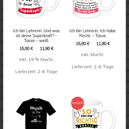
Ich bin Lehrerin. Und was
Ich bin Lehrerin. Ich habe
ist deine Superkraft? –
Recht. – Tasse
Tasse – weiß
Ursprünglicher
Aktueller
15,90
€
11,90
€
Ursprünglicher
Aktueller
15,90
€
11,90
€
Preis
Preis
Preis
Preis
inkl. MwSt.
war:
ist:
inkl. 19 % MwSt.
war:
ist:
15,90 €
11,90 €.
15,90 €
11,90 €.
Lieferzeit:
2-6 Tage
Lieferzeit:
2-6 Tage
Dieses
Produkt
weist
ANGEBOT!
mehrere
Varianten
auf.