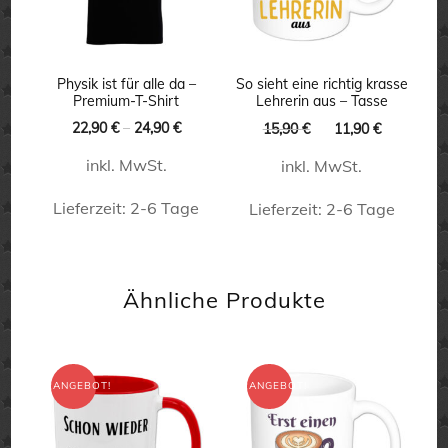
Die
Optionen
können
Physik ist für alle da –
So sieht eine richtig krasse
auf
Premium-T-Shirt
Lehrerin aus – Tasse
Ursprünglicher
Aktueller
22,90
€
–
24,90
€
der
15,90
€
11,90
€
Preis
Preis
Produktseite
inkl. MwSt.
inkl. MwSt.
war:
ist:
15,90 €
11,90 €.
gewählt
Lieferzeit:
2-6 Tage
Lieferzeit:
2-6 Tage
werden
Dieses
Dieses
Produkt
Produkt
Ähnliche Produkte
weist
weist
mehrere
mehrere
Varianten
Varianten
ANGEBOT!
ANGEBOT!
auf.
auf.
Die
Die