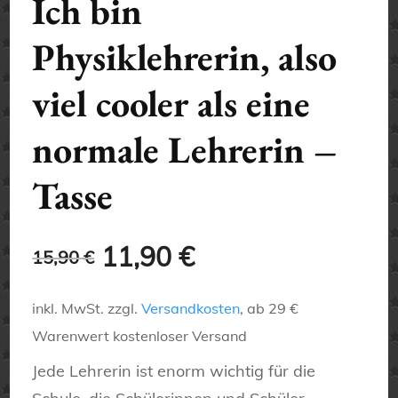
Ich bin
Physiklehrerin, also
viel cooler als eine
normale Lehrerin –
Tasse
Ursprünglicher
Aktueller
11,90
€
15,90
€
Preis
Preis
inkl. MwSt.
zzgl.
Versandkosten
, ab 29 €
war:
ist:
Warenwert kostenloser Versand
15,90 €
11,90 €.
Jede Lehrerin ist enorm wichtig für die