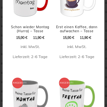
Optionen
Optionen
können
können
auf
auf
der
der
Schon wieder Montag
Erst einen Kaffee, dann
(Hurra) – Tasse
aufwachen – Tasse
Produktseite
Produktseite
Ursprünglicher
Aktueller
Ursprünglicher
Aktueller
15,90
€
11,90
€
15,90
€
11,90
€
gewählt
gewählt
Preis
Preis
Preis
Preis
inkl. MwSt.
inkl. MwSt.
war:
ist:
war:
ist:
werden
werden
15,90 €
11,90 €.
15,90 €
11,90 €.
Lieferzeit:
2-6 Tage
Lieferzeit:
2-6 Tage
Dieses
Dieses
Produkt
Produkt
weist
weist
ANGEBOT!
ANGEBOT!
mehrere
mehrere
Varianten
Varianten
auf.
auf.