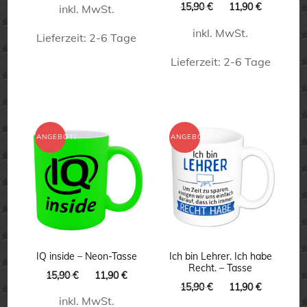
Ursprünglicher
Aktueller
15,90
€
11,90
€
inkl. MwSt.
Preis
Preis
inkl. MwSt.
war:
ist:
Lieferzeit:
2-6 Tage
15,90 €
11,90 €.
Lieferzeit:
2-6 Tage
Dieses
Produkt
Dieses
weist
Produkt
mehrere
weist
ANGEBOT!
ANGEBOT!
Varianten
mehrere
auf.
Varianten
Die
auf.
Optionen
Die
können
Optionen
auf
können
IQ inside – Neon-Tasse
Ich bin Lehrer. Ich habe
Recht. – Tasse
Ursprünglicher
Aktueller
der
15,90
€
11,90
€
auf
Ursprünglicher
Aktueller
15,90
€
11,90
€
Preis
Preis
Produktseite
der
Preis
Preis
inkl. MwSt.
war:
ist: