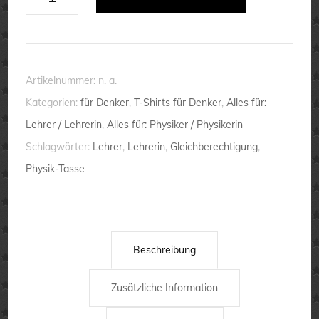
ist
für
alle
da
Artikelnummer:
n. a.
-
Kategorien:
für Denker
,
T-Shirts für Denker
,
Alles für:
Premium-
Lehrer / Lehrerin
,
Alles für: Physiker / Physikerin
T-
Schlagwörter:
Lehrer
,
Lehrerin
,
Gleichberechtigung
,
Shirt
Physik-Tasse
Menge
Beschreibung
Zusätzliche Information