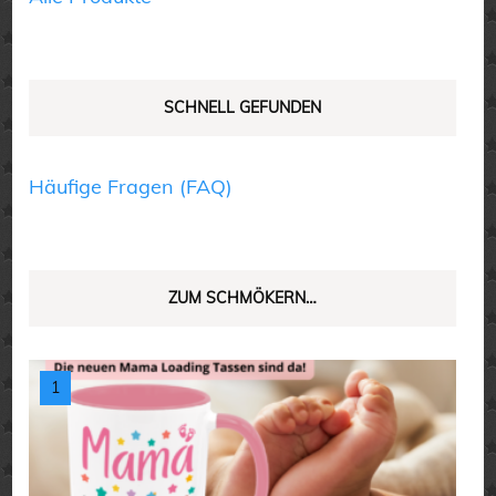
gewählt
gewählt
werden
werden
SCHNELL GEFUNDEN
Häufige Fragen (FAQ)
ZUM SCHMÖKERN…