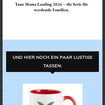
Tasse Mama Loading 2026 – die Serie für
werdende Familien.
UND HIER NOCH EIN PAAR LUSTIGE
TASSEN:
XL-TASSEN
,
T
,
LANDLEBE
ALLES 