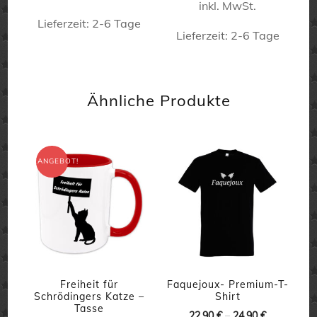
inkl. MwSt.
war:
ist:
gewählt
15,90 €
11,90 €.
Produktseite
15,90 €
11,90 €.
Lieferzeit:
2-6 Tage
werden
Lieferzeit:
2-6 Tage
gewählt
Dieses
werden
Dieses
Produkt
Produkt
weist
Ähnliche Produkte
weist
mehrere
mehrere
Varianten
Varianten
auf.
ANGEBOT!
auf.
Die
Die
Optionen
Optionen
können
können
auf
auf
der
der
Freiheit für
Faquejoux- Premium-T-
Produktseite
Schrödingers Katze –
Shirt
Produktseite
Tasse
gewählt
22,90
€
–
24,90
€