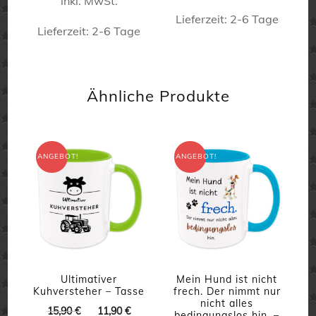
inkl. MwSt.
war:
ist:
15,90 €
11,90 €.
15,90 €
11,90 €.
Lieferzeit:
2-6 Tage
gewählt
gewählt
Lieferzeit:
2-6 Tage
werden
werden
Dieses
Dieses
Produkt
Produkt
weist
Ähnliche Produkte
weist
mehrere
mehrere
Varianten
Varianten
auf.
ANGEBOT!
ANGEBOT!
auf.
Die
Die
Optionen
Optionen
können
können
auf
auf
der
der
Ultimativer
Mein Hund ist nicht
Produktseite
Kuhversteher – Tasse
frech. Der nimmt nur
Produktseite
nicht alles
gewählt
Ursprünglicher
Aktueller
15,90
€
11,90
€
bedingungslos hin. –