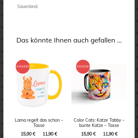
Sauerland.
Das könnte Ihnen auch gefallen …
ANGEBOT!
ANGEBOT!
Lama regelt das schon –
Color Cats: Katze Tabby –
Tasse
bunte Katze – Tasse
Ursprünglicher
Aktueller
Ursprünglicher
Aktueller
15,90
€
11,90
€
15,90
€
11,90
€