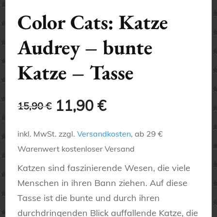
Color Cats: Katze
Audrey – bunte
Katze – Tasse
Ursprünglicher
Aktueller
11,90
€
15,90
€
Preis
Preis
inkl. MwSt.
zzgl.
Versandkosten
, ab 29 €
war:
ist:
Warenwert kostenloser Versand
15,90 €
11,90 €.
Katzen sind faszinierende Wesen, die viele
Menschen in ihren Bann ziehen. Auf diese
Tasse ist die bunte und durch ihren
durchdringenden Blick auffallende Katze, die