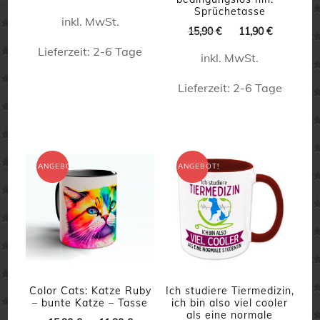
gewählt
Preis
Preis
Sprüchetasse
werden
inkl. MwSt.
war:
ist:
werden
Ursprünglicher
Aktueller
15,90
€
11,90
€
15,90 €
11,90 €.
Preis
Preis
Lieferzeit:
2-6 Tage
inkl. MwSt.
war:
ist:
15,90 €
11,90 €.
Dieses
Lieferzeit:
2-6 Tage
Produkt
Dieses
weist
Produkt
mehrere
weist
Varianten
ANGEBOT!
ANGEBOT!
mehrere
auf.
Varianten
Die
auf.
Optionen
Die
können
Optionen
auf
können
Color Cats: Katze Ruby
Ich studiere Tiermedizin,
der
– bunte Katze – Tasse
ich bin also viel cooler
auf
als eine normale