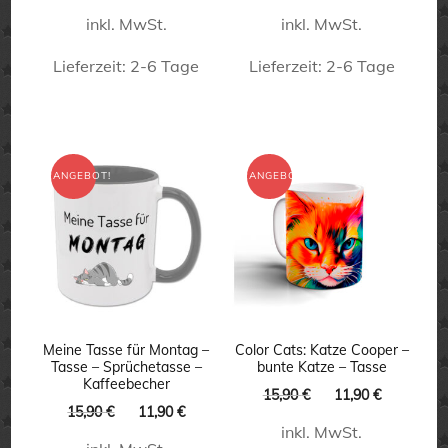
Preis
Preis
Preis
Preis
inkl. MwSt.
inkl. MwSt.
war:
ist:
war:
ist:
15,90 €
11,90 €.
15,90 €
11,90 €.
Lieferzeit:
2-6 Tage
Lieferzeit:
2-6 Tage
Dieses
Dieses
Produkt
Produkt
weist
weist
ANGEBOT!
ANGEBOT!
mehrere
mehrere
Varianten
Varianten
auf.
auf.
Die
Die
Optionen
Optionen
können
können
Meine Tasse für Montag –
Color Cats: Katze Cooper –
Tasse – Sprüchetasse –
bunte Katze – Tasse
auf
auf
Kaffeebecher
Ursprünglicher
Aktueller
15,90
€
11,90
€
Ursprünglicher
Aktueller
der
der
15,90
€
11,90
€
Preis
Preis
Preis
Preis
inkl. MwSt.
war:
ist:
Produktseite
Produktseite