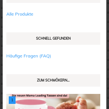
Produktseite
der
gewählt
Produktseite
Alle Produkte
werden
gewählt
werden
SCHNELL GEFUNDEN
Häufige Fragen (FAQ)
ZUM SCHMÖKERN…