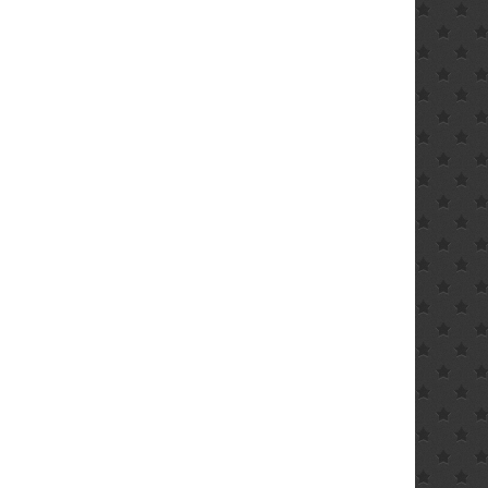
INGENIEURINNEN
HANDWERKERINNEN
ER /
KRANKENPFLEGER /
KERIN
KRANKENSCHWESTER
ALLES FÜR:
ALLES FÜR:
KRANKENPFLEGER /
HAUSMEISTER /
TER/HAUSMEISTERIN
LANDWIRT / LANDWIRTIN
KRANKENSCHWEST
HAUSMEISTERIN
 / INGENIEURIN
LEHRER / LEHRERIN
ALLES FÜR: LANDWIR
ALLES FÜR: INGENIEUR /
LANDWIRTIN
INGENIEURINNEN
FLEGER /
MATHEMATIKER /
SCHWESTER
MATHEMATIKERIN
ALLES FÜR: LEHRER 
ALLES FÜR:
LEHRERIN
KRANKENPFLEGER /
 / LANDWIRTIN
PHYSIKER / PHYSIKERIN
KRANKENSCHWESTER
ALLES FÜR:
LEHRERIN
POLIZIST / POLIZISTIN
MATHEMATIKER /
ALLES FÜR: LANDWIRT /
IKER /
SANITÄTER / SANITÄTERIN
MATHEMATIKERIN
LANDWIRTIN
IKERIN