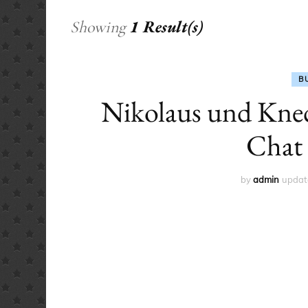
1 Result(s)
Showing
B
Nikolaus und Kne
Chat 
by
admin
updat