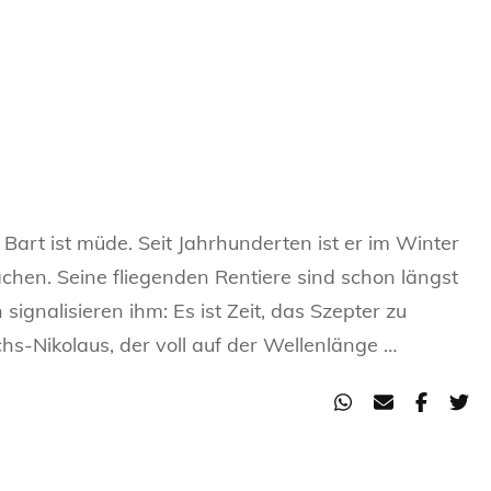
HANDWERK
HANDWER
HAUSMEIS
INGENIEUR
KRANKENP
 Bart ist müde. Seit Jahrhunderten ist er im Winter
KRANKEN
chen. Seine fliegenden Rentiere sind schon längst
ignalisieren ihm: Es ist Zeit, das Szepter zu
LANDWIRT
-Nikolaus, der voll auf der Wellenlänge …
LEHRER / 
MATHEMAT
MATHEMAT