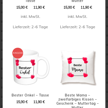
Tasse
Mutter
Ursprünglicher
Aktueller
Ursprünglicher
Aktueller
15,90
€
11,90
€
15,90
€
11,90
€
Preis
Preis
Preis
Preis
inkl. MwSt.
inkl. MwSt.
war:
ist:
war:
ist:
15,90 €
11,90 €.
15,90 €
11,90 €.
Lieferzeit:
2-6 Tage
Lieferzeit:
2-6 Tage
Dieses
Dieses
Produkt
Produkt
weist
weist
ANGEBOT!
mehrere
mehrere
Varianten
Varianten
auf.
auf.
Die
Die
Optionen
Optionen
können
können
Bester Onkel – Tasse
Beste Mama –
zweifarbiges Kissen –
Ursprünglicher
Aktueller
15,90
€
11,90
€
auf
auf
Geschenk – Muttertag –
Preis
Preis
Mutter