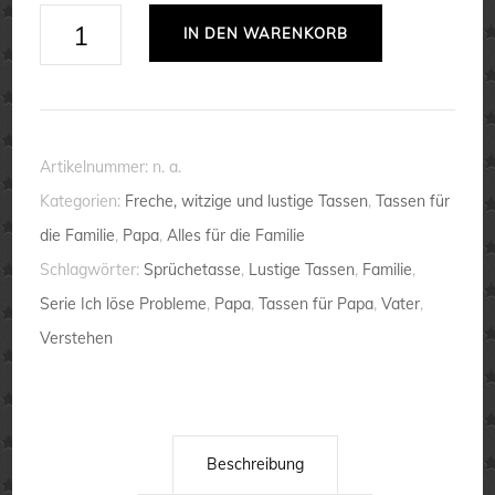
Tasse
IN DEN WARENKORB
Ich
bin
Papa.
Ich
Artikelnummer:
n. a.
löse
Kategorien:
Freche, witzige und lustige Tassen
,
Tassen für
Probleme
die Familie
,
Papa
,
Alles für die Familie
von
Schlagwörter:
Sprüchetasse
,
Lustige Tassen
,
Familie
,
denen
Serie Ich löse Probleme
,
Papa
,
Tassen für Papa
,
Vater
,
...
Verstehen
💕
Berufe
lustig
Menge
Beschreibung