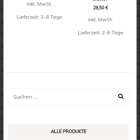
der
der
inkl. MwSt.
war:
ist:
28,50
€
15,90 €
11,90 €.
Produktseite
Produktseite
Lieferzeit:
2-6 Tage
inkl. MwSt.
gewählt
gewählt
Dieses
werden
werden
Lieferzeit:
2-6 Tage
Produkt
Dieses
weist
Produkt
mehrere
weist
Varianten
mehrere
auf.
Varianten
Die
auf.
Suchen
Optionen
Die
nach:
können
Optionen
auf
können
der
auf
ALLE PRODUKTE
Produktseite