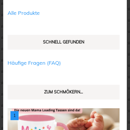
der
gewählt
Produktseite
Alle Produkte
werden
gewählt
werden
SCHNELL GEFUNDEN
Häufige Fragen (FAQ)
ZUM SCHMÖKERN…