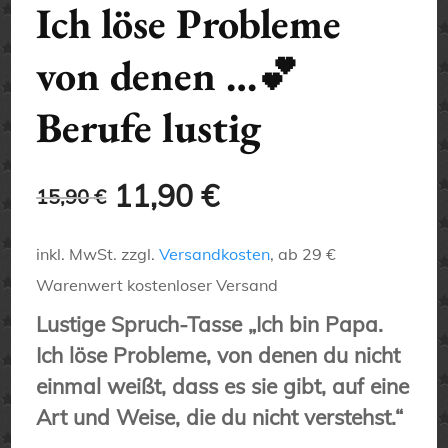
Ich löse Probleme
von denen …💕
Berufe lustig
Ursprünglicher
Aktueller
11,90
€
15,90
€
Preis
Preis
inkl. MwSt.
zzgl.
Versandkosten
, ab 29 €
war:
ist:
Warenwert kostenloser Versand
Lustige Spruch-Tasse „Ich bin Papa.
15,90 €
11,90 €.
Ich löse Probleme, von denen du nicht
einmal weißt, dass es sie gibt, auf eine
Art und Weise, die du nicht verstehst.“