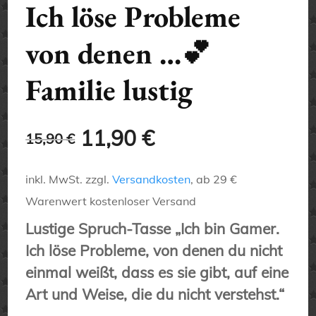
Ich löse Probleme
von denen …💕
Familie lustig
Ursprünglicher
Aktueller
11,90
€
15,90
€
Preis
Preis
inkl. MwSt.
zzgl.
Versandkosten
, ab 29 €
war:
ist:
Warenwert kostenloser Versand
Lustige Spruch-Tasse „Ich bin Gamer.
15,90 €
11,90 €.
Ich löse Probleme, von denen du nicht
einmal weißt, dass es sie gibt, auf eine
Art und Weise, die du nicht verstehst.“