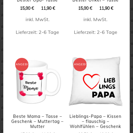
Bester Opa- Tasse
Bester Onkel – Tasse
Ursprünglicher
Aktueller
Ursprünglicher
Aktueller
15,90
€
11,90
€
15,90
€
11,90
€
Preis
Preis
Preis
Preis
inkl. MwSt.
inkl. MwSt.
war:
ist:
war:
ist:
15,90 €
11,90 €.
15,90 €
11,90 €.
Lieferzeit:
2-6 Tage
Lieferzeit:
2-6 Tage
Dieses
Dieses
Produkt
Produkt
weist
weist
ANGEBOT!
ANGEBOT!
mehrere
mehrere
Varianten
Varianten
auf.
auf.
Die
Die
Optionen
Optionen
können
können
Beste Mama – Tasse –
Lieblings-Papa – Kissen
Geschenk – Muttertag –
– flauschig –
auf
auf
Mutter
Wohlfühlen – Geschenk