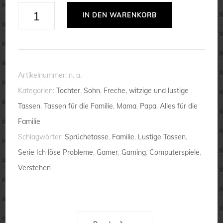
Tasse
IN DEN WARENKORB
Ich
bin
Gamer.
Ich
Artikelnummer:
n. a.
löse
Kategorien:
Tochter
,
Sohn
,
Freche, witzige und lustige
Probleme
Tassen
,
Tassen für die Familie
,
Mama
,
Papa
,
Alles für die
von
Familie
denen
Schlagwörter:
Sprüchetasse
,
Familie
,
Lustige Tassen
,
...
Serie Ich löse Probleme
,
Gamer
,
Gaming
,
Computerspiele
,
💕
Verstehen
Familie
lustig
Menge