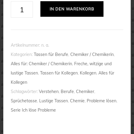
Tasse
IN DEN WARENKORB
Ich
bin
Chemiker.
Ich
Artikelnummer:
n. a.
löse
Kategorien:
Tassen für Berufe
,
Chemiker / Chemikerin
,
Probleme
Alles für: Chemiker / Chemikerin
,
Freche, witzige und
von
lustige Tassen
,
Tassen für Kollegen
,
Kollegen
,
Alles für
denen
Kollegen
...
Schlagwörter:
Verstehen
,
Berufe
,
Chemiker
,
💕
Sprüchetasse
,
Lustige Tassen
,
Chemie
,
Probleme lösen
,
Berufe
Serie Ich löse Probleme
lustig
Menge