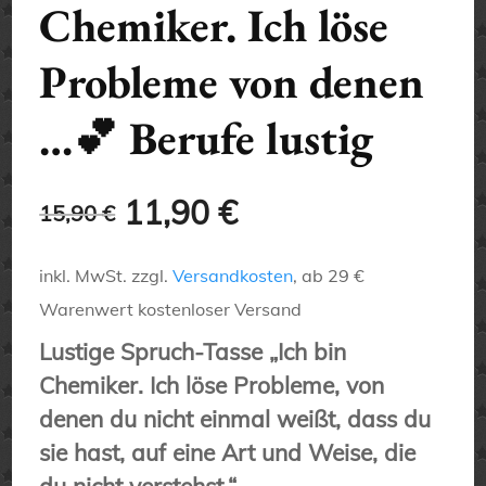
Chemiker. Ich löse
Probleme von denen
…💕 Berufe lustig
Ursprünglicher
Aktueller
11,90
€
15,90
€
Preis
Preis
inkl. MwSt.
zzgl.
Versandkosten
, ab 29 €
war:
ist:
Warenwert kostenloser Versand
Lustige Spruch-Tasse „Ich bin
15,90 €
11,90 €.
Chemiker. Ich löse Probleme, von
denen du nicht einmal weißt, dass du
sie hast, auf eine Art und Weise, die