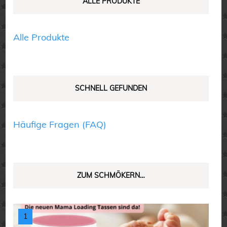
auf
ALLE PRODUKTE
der
der
Produktseite
Produktseite
Alle Produkte
gewählt
gewählt
werden
werden
SCHNELL GEFUNDEN
Häufige Fragen (FAQ)
ZUM SCHMÖKERN…