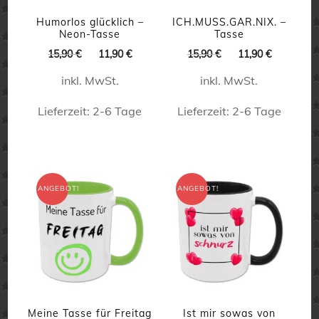
Humorlos glücklich –
ICH.MUSS.GAR.NIX. –
Neon-Tasse
Tasse
Ursprünglicher
Aktueller
Ursprünglicher
Aktueller
15,90
€
11,90
€
15,90
€
11,90
€
Preis
Preis
Preis
Preis
inkl. MwSt.
inkl. MwSt.
war:
ist:
war:
ist:
15,90 €
11,90 €.
15,90 €
11,90 €.
Lieferzeit:
2-6 Tage
Lieferzeit:
2-6 Tage
Dieses
Dieses
Produkt
Produkt
weist
weist
ANGEBOT!
ANGEBOT!
mehrere
mehrere
Varianten
Varianten
auf.
auf.
Die
Die
Optionen
Optionen
können
können
Meine Tasse für Freitag
Ist mir sowas von