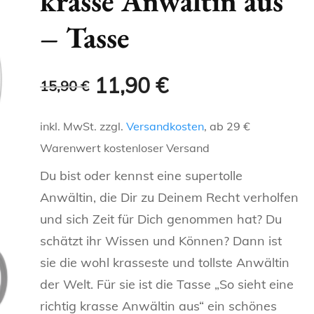
krasse Anwältin aus
ENGELCHEN &
GLITZERTASSEN
NAMENSTASSEN
– Tasse
KAFFEELIEBE
OMA
SCHWESTER
TEUFELCHEN
T-SHIRTS FÜR DENKER
METALLICTASSEN
FRECHE, WITZIGE UND
LANDLEBEN
OPA
BRUDER
HERZ 2 HERZ
LUSTIGE TASSEN
REGIONALE T-SHIRTS
Ursprünglicher
Aktueller
11,90
€
15,90
€
NEONTASSEN
HOBBIES
KOLLEGEN
ONKEL
TASSEN FÜR
Preis
Preis
inkl. MwSt.
zzgl.
Versandkosten
, ab 29 €
KATZEN-T
TIERFREUNDE
SCHLAUE TASSEN
CHEF
war:
ist:
TANTE
Warenwert kostenloser Versand
KAFFEELIEBE
TASSE FÜR BERUFE
15,90 €
11,90 €.
Du bist oder kennst eine supertolle
OMA
Anwältin, die Dir zu Deinem Recht verholfen
LANDLEBEN
PERSÖNLICHE TASSEN
OPA
und sich Zeit für Dich genommen hat? Du
schätzt ihr Wissen und Können? Dann ist
HOBBIES
REGIONALE TASSEN
KOLLEGEN
sie die wohl krasseste und tollste Anwältin
SCHLAUE TASSEN
SPORT
der Welt. Für sie ist die Tasse „So sieht eine
CHEF
richtig krasse Anwältin aus“ ein schönes
TASSE FÜR BERUFE