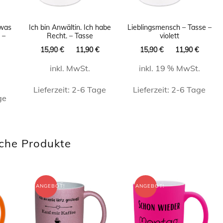
 was
Ich bin Anwältin. Ich habe
Lieblingsmensch – Tasse –
 –
Recht. – Tasse
violett
Ursprünglicher
Aktueller
Ursprünglicher
Aktuel
15,90
€
11,90
€
15,90
€
11,90
€
licher
Aktueller
Preis
Preis
Preis
Preis
Preis
inkl. MwSt.
inkl. 19 % MwSt.
war:
ist:
war:
ist:
.
ist:
15,90 €
11,90 €.
15,90 €
11,90 
11,90 €.
Lieferzeit:
2-6 Tage
Lieferzeit:
2-6 Tage
ge
Dieses
Produkt
weist
che Produkte
mehrere
Varianten
auf.
ANGEBOT!
ANGEBOT!
Die
Optionen