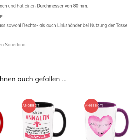
och
und hat einen
Durchmesser von 80 mm
.
PHYSIKER 
ge.
dass sowohl Rechts- als auch Linkshänder bei Nutzung der Tasse
POLIZIST /
SANITÄTER
en Sauerland.
SEKRETÄR 
TRAINER /
hnen auch gefallen …
ANGEBOT!
ANGEBOT!