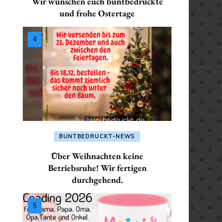
Wir wünschen euch buntbedruckte
SEKRETÄR / SEKRETÄRIN
ALLES FÜR: PHYSIKE
ALLES FÜR: LEHRER /
und frohe Ostertage
/ PHYSIKERIN
PHYSIKERIN
LEHRERIN
TRAINER / TRAINERIN
 POLIZISTIN
ALLES FÜR: POLIZIST
ALLES FÜR:
POLIZISTIN
MATHEMATIKER /
 / SANITÄTERIN
MATHEMATIKERIN
ALLES FÜR: SANITÄTE
/ SEKRETÄRIN
SANITÄTERIN
ALLES FÜR: PHYSIKER /
PHYSIKERIN
 TRAINERIN
ALLES FÜR: SEKRETÄ
BUNTBEDRUCKT-NEWS
SEKRETÄRIN
ALLES FÜR: POLIZIST /
Über Weihnachten keine
POLIZISTIN
ALLES FÜR: TRAINER 
Betriebsruhe! Wir fertigen
durchgehend.
TRAINERIN
ALLES FÜR: SANITÄTER /
SANITÄTERIN