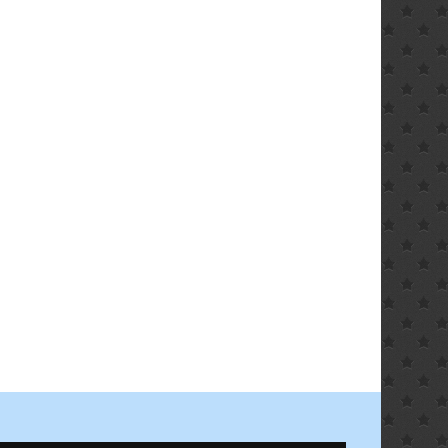
ler
€.