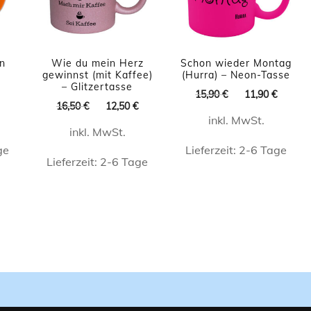
können
auf
der
in
Wie du mein Herz
Schon wieder Montag
gewinnst (mit Kaffee)
(Hurra) – Neon-Tasse
Produktseite
– Glitzertasse
licher
Aktueller
Ursprünglicher
Aktuel
15,90
€
11,90
€
gewählt
Ursprünglicher
Aktueller
16,50
€
12,50
€
Preis
Preis
Preis
werden
Preis
Preis
inkl. MwSt.
ist:
war:
ist:
inkl. MwSt.
war:
ist:
11,90 €.
15,90 €
11,90 
16,50 €
12,50 €.
ge
Lieferzeit:
2-6 Tage
Lieferzeit:
2-6 Tage
Dieses
Dieses
t
Produkt
Produkt
weist
weist
e
mehrere
mehrere
ten
Varianten
Varianten
auf.
auf.
Die