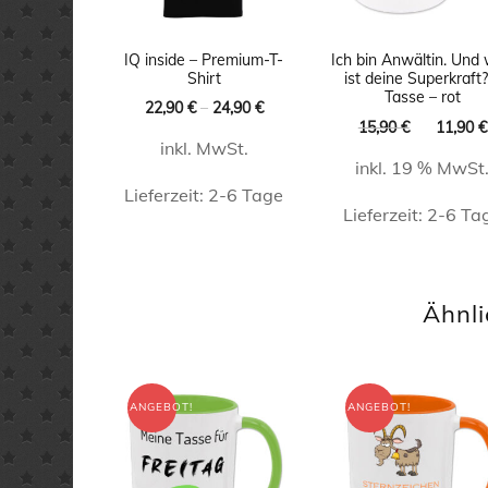
IQ inside – Premium-T-
Ich bin Anwältin. Und
Shirt
ist deine Superkraft?
Tasse – rot
22,90
€
–
24,90
€
Ursprüng
15,90
€
11,90
€
inkl. MwSt.
Preis
inkl. 19 % MwSt
war:
Lieferzeit:
2-6 Tage
15,90 €
Lieferzeit:
2-6 Ta
Dieses
Produkt
weist
Ähnli
mehrere
Varianten
auf.
ANGEBOT!
ANGEBOT!
Die
Optionen