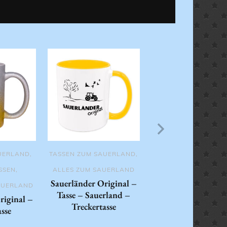
ALLES ZUM SAUERL
TASSEN ZUM SAUER
Suerlänner Origina
Tasse
UERLAND
,
TASSEN ZUM SAUERLAND
,
SSEN
,
ALLES ZUM SAUERLAND
Sauerländer Original –
AUERLAND
Tasse – Sauerland –
riginal –
Treckertasse
asse