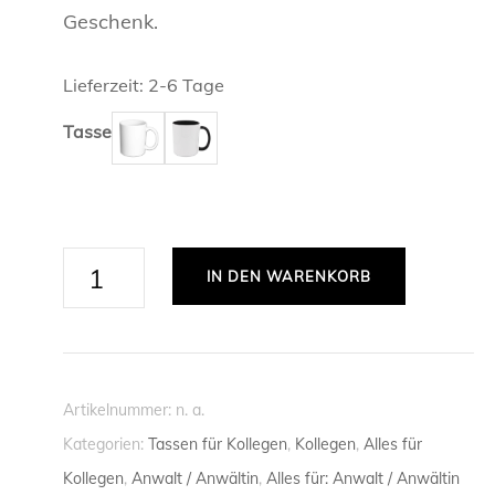
Geschenk.
ANWALT /
PERSÖNLICHE TASSEN
ARZT / ÄR
TASSEN Z
Lieferzeit:
2-6 Tage
REGIONALE TASSEN
FREUNDSC
Tasse
BEAMTER /
TASSEN Z
LIEBE
SPORT
BIOLOGE /
TASSEN Z
FUSSBALL
TASSEN FÜ
CHEMIKER 
SKISPRIN
So
TASSEN FÜ
IN DEN WARENKORB
sieht
ERZIEHER 
TASSEN F
eine
richtig
FEUERWEH
krasse
FRAU
Artikelnummer:
n. a.
Anwältin
Kategorien:
Tassen für Kollegen
,
Kollegen
,
Alles für
FRISEUR /
aus
Kollegen
,
Anwalt / Anwältin
,
Alles für: Anwalt / Anwältin