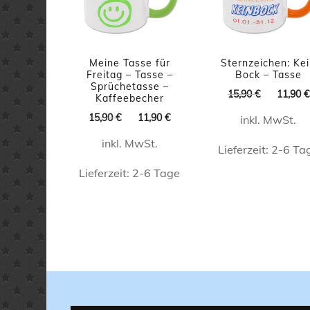
können
auf
der
Meine Tasse für
Sternzeichen: Ke
Produktseite
Freitag – Tasse –
Bock – Tasse
Sprüchetasse –
Ursprüng
15,90
€
11,90
€
gewählt
Kaffeebecher
Preis
Ursprünglicher
Aktueller
werden
15,90
€
11,90
€
inkl. MwSt.
war:
Preis
Preis
15,90 €
inkl. MwSt.
war:
ist:
Lieferzeit:
2-6 Ta
15,90 €
11,90 €.
Lieferzeit:
2-6 Tage
Dieses
Produk
Dieses
weist
Produkt
mehrer
weist
Varian
mehrere
auf.
Varianten
Die
auf.