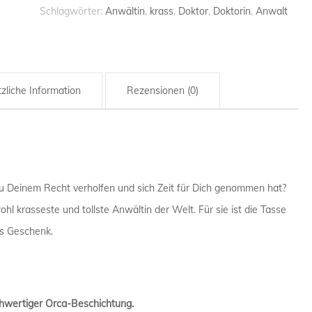
-
Schlagwörter:
Anwältin
,
krass
,
Doktor
,
Doktorin
,
Anwalt
HANDWERK
Tasse
HANDWER
Menge
HAUSMEIS
zliche Information
Rezensionen (0)
INGENIEUR
KRANKENP
KRANKEN
 zu Deinem Recht verholfen und sich Zeit für Dich genommen hat?
LANDWIRT
hl krasseste und tollste Anwältin der Welt. Für sie ist die Tasse
es Geschenk.
LEHRER / 
MATHEMAT
MATHEMAT
hwertiger Orca-Beschichtung.