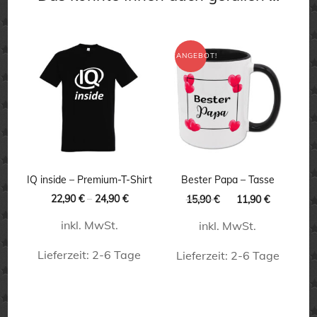
ANGEBOT!
IQ inside – Premium-T-Shirt
Bester Papa – Tasse
Ursprünglicher
Aktueller
22,90
€
–
24,90
€
15,90
€
11,90
€
Preis
Preis
inkl. MwSt.
inkl. MwSt.
war:
ist:
15,90 €
11,90 €.
Lieferzeit:
2-6 Tage
Lieferzeit:
2-6 Tage
Dieses
Dieses
Produkt
Produkt