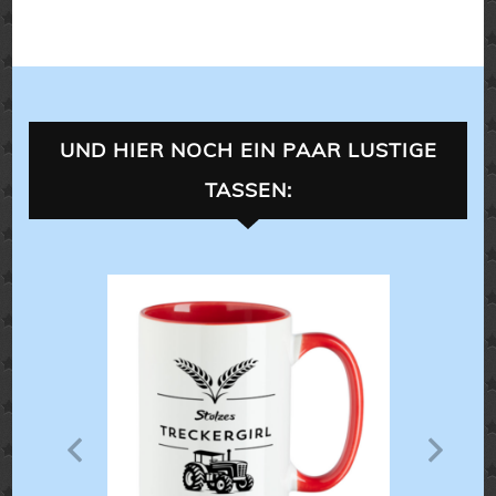
UND HIER NOCH EIN PAAR LUSTIGE
TASSEN:
LANDLEBEN
ALLES 
ALLES FÜR
XL-TASSEN
,
T
Ultimative