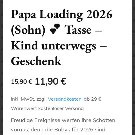
Papa Loading 2026
(Sohn) 💕 Tasse –
Kind unterwegs –
Geschenk
Ursprünglicher
Aktueller
11,90
€
15,90
€
Preis
Preis
inkl. MwSt.
zzgl.
Versandkosten
, ab 29 €
war:
ist:
Warenwert kostenloser Versand
15,90 €
11,90 €.
Freudige Ereignisse werfen ihre Schatten
voraus, denn die Babys für 2026 sind