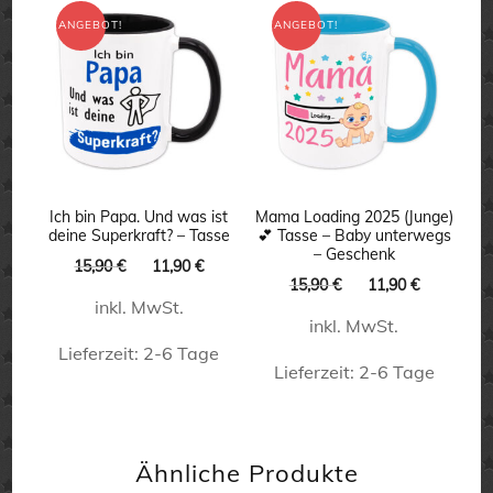
weist
weist
ANGEBOT!
ANGEBOT!
mehrere
mehrere
Varianten
Varianten
auf.
auf.
Die
Die
Optionen
Optionen
können
können
Ich bin Papa. Und was ist
Mama Loading 2025 (Junge)
deine Superkraft? – Tasse
💕 Tasse – Baby unterwegs
auf
auf
– Geschenk
Ursprünglicher
Aktueller
15,90
€
11,90
€
Ursprünglicher
Aktueller
der
der
15,90
€
11,90
€
Preis
Preis
Preis
Preis
inkl. MwSt.
war:
ist:
Produktseite
Produktseite
inkl. MwSt.
war:
ist:
15,90 €
11,90 €.
gewählt
15,90 €
11,90 €.
Lieferzeit:
2-6 Tage
gewählt
Lieferzeit:
2-6 Tage
werden
werden
Dieses
Dieses
Produkt
Produkt
weist
Ähnliche Produkte
weist