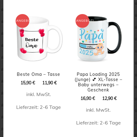
mehrere
mehrere
Varianten
Varianten
auf.
ANGEBOT!
ANGEBOT!
auf.
Die
Die
Optionen
Optionen
können
können
auf
auf
der
der
Beste Oma – Tasse
Papa Loading 2025
Produktseite
(Junge) 💕 XL-Tasse –
Produktseite
Ursprünglicher
Aktueller
15,90
€
11,90
€
Baby unterwegs –
gewählt
Preis
Preis
Geschenk
gewählt
inkl. MwSt.
war:
ist:
werden
Ursprünglicher
Aktueller
16,90
€
12,90
€
werden
15,90 €
11,90 €.
Preis
Preis
Lieferzeit:
2-6 Tage
inkl. MwSt.
war:
ist:
16,90 €
12,90 €.
Dieses
Lieferzeit:
2-6 Tage
Produkt
Dieses