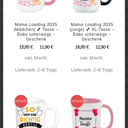
können
auf
der
Mama Loading 2025
Mama Loading 2025
Produktseite
(Mädchen) 💕 Tasse –
(Junge) 💕 XL-Tasse –
Baby unterwegs –
Baby unterwegs –
gewählt
Geschenk
Geschenk
werden
Ursprünglicher
Aktueller
Ursprünglicher
Aktueller
15,90
€
11,90
€
16,90
€
12,90
€
Preis
Preis
Preis
Preis
inkl. MwSt.
inkl. MwSt.
war:
ist:
war:
ist:
15,90 €
11,90 €.
16,90 €
12,90 €.
Lieferzeit:
2-6 Tage
Lieferzeit:
2-6 Tage
Dieses
Dieses
Produkt
Produkt
weist
weist
ANGEBOT!
ANGEBOT!
mehrere
mehrere
Varianten
Varianten
auf.
auf.