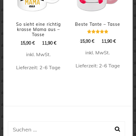
Die
Die
Optionen
Optionen
können
können
So sieht eine richtig
Beste Tante – Tasse
krasse Mama aus –
auf
auf
Tasse
Bewertet
Ursprünglicher
Aktueller
15,90
€
11,90
€
mit
Ursprünglicher
Aktueller
der
der
15,90
€
11,90
€
5.00
Preis
Preis
Preis
Preis
von 5
inkl. MwSt.
Produktseite
Produktseite
war:
ist:
inkl. MwSt.
war:
ist:
15,90 €
11,90 €.
15,90 €
11,90 €.
gewählt
gewählt
Lieferzeit:
2-6 Tage
Lieferzeit:
2-6 Tage
werden
werden
Dieses
Dieses
Produkt
Produkt
weist
weist
mehrere
mehrere
Varianten
Varianten
auf.
auf.
Suchen
Die
Die