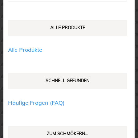
nach:
Optionen
Optionen
können
können
auf
auf
ALLE PRODUKTE
der
der
Produktseite
Produktseite
Alle Produkte
gewählt
gewählt
werden
werden
SCHNELL GEFUNDEN
Häufige Fragen (FAQ)
ZUM SCHMÖKERN…