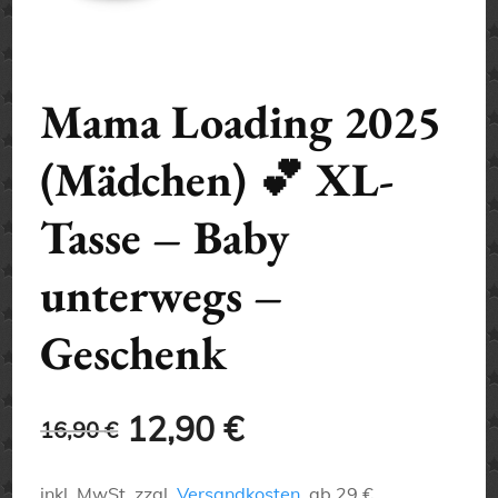
Mama Loading 2025
(Mädchen) 💕 XL-
Tasse – Baby
unterwegs –
Geschenk
Ursprünglicher
Aktueller
12,90
€
16,90
€
Preis
Preis
inkl. MwSt.
zzgl.
Versandkosten
, ab 29 €