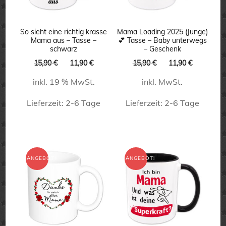
So sieht eine richtig krasse
Mama Loading 2025 (Junge)
Mama aus – Tasse –
💕 Tasse – Baby unterwegs
schwarz
– Geschenk
Ursprünglicher
Aktueller
Ursprünglicher
Aktueller
15,90
€
11,90
€
15,90
€
11,90
€
Preis
Preis
Preis
Preis
inkl. 19 % MwSt.
inkl. MwSt.
war:
ist:
war:
ist:
15,90 €
11,90 €.
15,90 €
11,90 €.
Lieferzeit:
2-6 Tage
Lieferzeit:
2-6 Tage
Dieses
Produkt
weist
ANGEBOT!
ANGEBOT!
mehrere
Varianten
auf.
Die