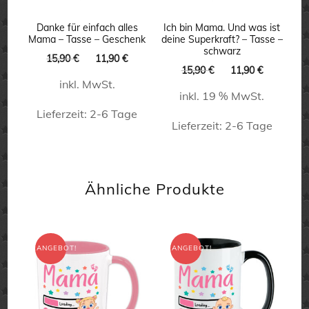
Optionen
können
Danke für einfach alles
Ich bin Mama. Und was ist
Mama – Tasse – Geschenk
deine Superkraft? – Tasse –
auf
schwarz
Ursprünglicher
Aktueller
15,90
€
11,90
€
Ursprünglicher
Aktueller
der
15,90
€
11,90
€
Preis
Preis
Preis
Preis
inkl. MwSt.
war:
ist:
Produktseite
inkl. 19 % MwSt.
war:
ist:
15,90 €
11,90 €.
15,90 €
11,90 €.
Lieferzeit:
2-6 Tage
gewählt
Lieferzeit:
2-6 Tage
werden
Dieses
Produkt
weist
Ähnliche Produkte
mehrere
Varianten
auf.
ANGEBOT!
ANGEBOT!
Die
Optionen