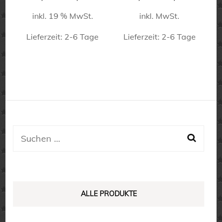
Preis
Preis
Preis
Preis
gewählt
Produktseite
inkl. 19 % MwSt.
inkl. MwSt.
war:
ist:
war:
ist:
werden
28,50 €
19,90 €.
15,90 €
11,90 €.
gewählt
Lieferzeit:
2-6 Tage
Lieferzeit:
2-6 Tage
werden
Dieses
Produkt
weist
mehrere
Varianten
auf.
Suchen
Die
nach:
Optionen
können
auf
ALLE PRODUKTE
der