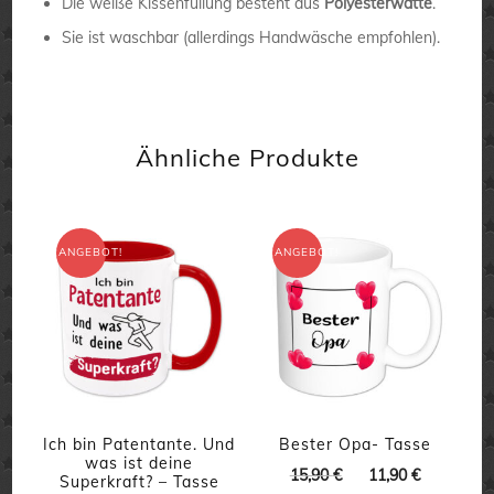
Die weiße Kissenfüllung besteht aus
Polyesterwatte
.
Sie ist waschbar (allerdings Handwäsche empfohlen).
Ähnliche Produkte
ANGEBOT!
ANGEBOT!
Ich bin Patentante. Und
Bester Opa- Tasse
was ist deine
Ursprünglicher
Aktueller
15,90
€
11,90
€
Superkraft? – Tasse