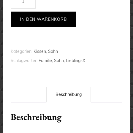
Sohn
-
IN DEN WARENKORB
Kissen
-
flauschig
Kategorien:
Kissen
,
Sohn
-
Schlagwörter:
Familie
,
Sohn
,
LieblingsX
Wohlfühlen
-
Geschenk
Menge
Beschreibung
Beschreibung