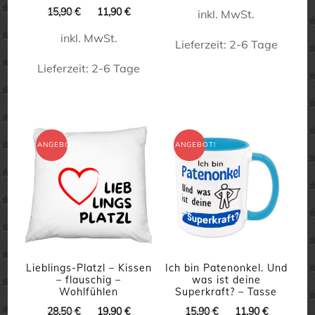
Preis
Preis
Ursprünglicher
Aktueller
15,90
€
11,90
€
inkl. MwSt.
war:
ist:
Preis
Preis
15,90 €
11,90 €.
inkl. MwSt.
war:
ist:
Lieferzeit:
2-6 Tage
15,90 €
11,90 €.
Lieferzeit:
2-6 Tage
Dieses
Produkt
Dieses
weist
Produkt
mehrere
weist
ANGEBOT!
ANGEBOT!
Varianten
mehrere
auf.
Varianten
Die
auf.
Optionen
Die
können
Optionen
auf
können
Lieblings-Platzl – Kissen
Ich bin Patenonkel. Und
– flauschig –
was ist deine
der
auf
Wohlfühlen
Superkraft? – Tasse
Produktseite
Ursprünglicher
Aktueller
Ursprünglicher
Aktueller
der
28,50
€
19,90
€
15,90
€
11,90
€