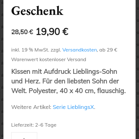
Geschenk
Ursprünglicher
Aktueller
19,90
€
28,50
€
Preis
Preis
inkl. 19 % MwSt.
zzgl.
Versandkosten
, ab 29 €
war:
ist:
Warenwert kostenloser Versand
Kissen mit Aufdruck Lieblings-Sohn
28,50 €
19,90 €.
und Herz. Für den liebsten Sohn der
Welt. Polyester, 40 x 40 cm, flauschig.
Weitere Artikel:
Serie LieblingsX
.
Lieferzeit:
2-6 Tage
Lieblings-