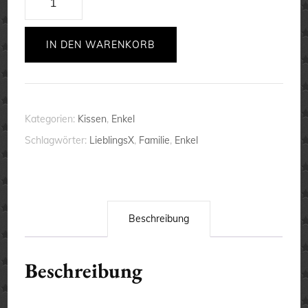
Enkelin
-
IN DEN WARENKORB
Kissen
-
flauschig
Kategorien:
Kissen
,
Enkel
-
Schlagwörter:
LieblingsX
,
Familie
,
Enkel
Wohlfühlen
-
Geschenk
Menge
Beschreibung
Beschreibung