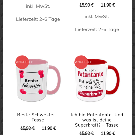
Preis
Preis
Ursprünglicher
Aktueller
15,90
€
11,90
€
inkl. MwSt.
war:
ist:
Preis
Preis
15,90 €
11,90 €.
inkl. MwSt.
war:
ist:
Lieferzeit:
2-6 Tage
15,90 €
11,90 €.
Lieferzeit:
2-6 Tage
Dieses
Produkt
Dieses
weist
Produkt
mehrere
weist
ANGEBOT!
ANGEBOT!
Varianten
mehrere
auf.
Varianten
Die
auf.
Optionen
Die
können
Optionen
auf
können
Beste Schwester –
Ich bin Patentante. Und
Tasse
was ist deine
der
auf
Superkraft? – Tasse
Ursprünglicher
Aktueller
15,90
€
11,90
€
Produktseite
Ursprünglicher
Aktueller
der
15,90
€
11,90
€
Preis
Preis