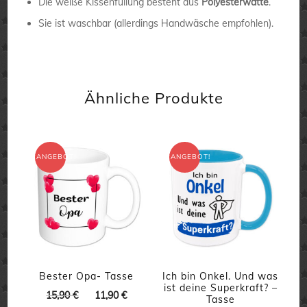
Die weiße Kissenfüllung besteht aus
Polyesterwatte
.
Sie ist waschbar (allerdings Handwäsche empfohlen).
Ähnliche Produkte
ANGEBOT!
ANGEBOT!
Bester Opa- Tasse
Ich bin Onkel. Und was
ist deine Superkraft? –
Ursprünglicher
Aktueller
15,90
€
11,90
€
Tasse