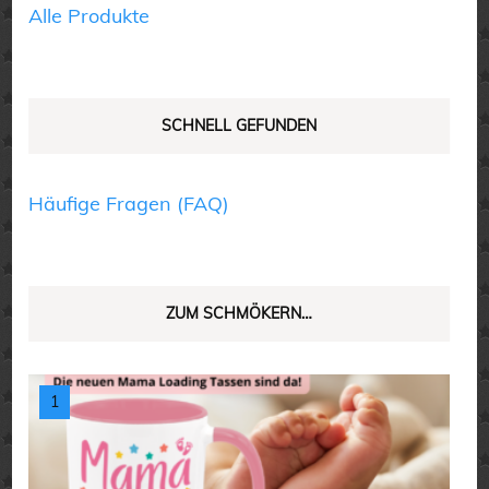
Produktseite
Alle Produkte
gewählt
gewählt
werden
werden
SCHNELL GEFUNDEN
Häufige Fragen (FAQ)
ZUM SCHMÖKERN…