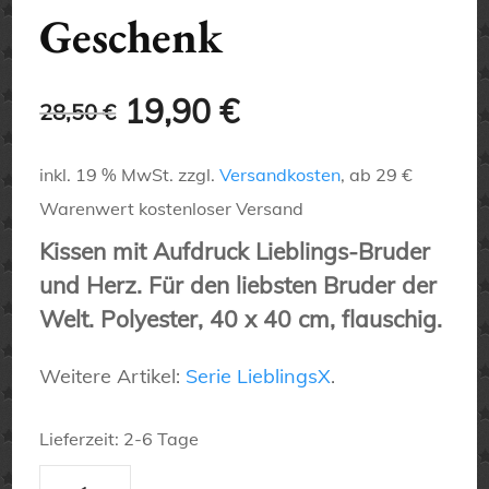
Geschenk
Ursprünglicher
Aktueller
19,90
€
28,50
€
Preis
Preis
inkl. 19 % MwSt.
zzgl.
Versandkosten
, ab 29 €
war:
ist:
Warenwert kostenloser Versand
Kissen mit Aufdruck Lieblings-Bruder
28,50 €
19,90 €.
und Herz. Für den liebsten Bruder der
Welt. Polyester, 40 x 40 cm, flauschig.
Weitere Artikel:
Serie LieblingsX
.
Lieferzeit:
2-6 Tage
Lieblings-