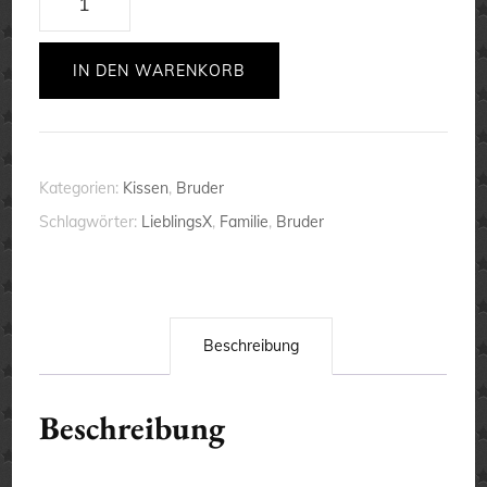
Bruder
-
IN DEN WARENKORB
Kissen
-
flauschig
Kategorien:
Kissen
,
Bruder
-
Schlagwörter:
LieblingsX
,
Familie
,
Bruder
Wohlfühlen
-
Geschenk
Menge
Beschreibung
Beschreibung