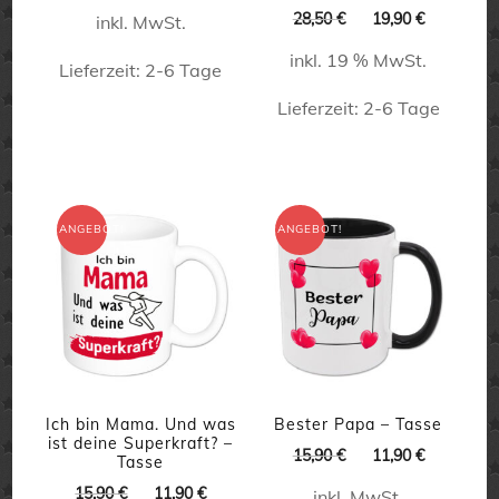
Preis
Preis
Ursprünglicher
Aktueller
28,50
€
19,90
€
inkl. MwSt.
war:
ist:
Preis
Preis
15,90 €
11,90 €.
inkl. 19 % MwSt.
war:
ist:
Lieferzeit:
2-6 Tage
28,50 €
19,90 €.
Lieferzeit:
2-6 Tage
Dieses
Produkt
weist
mehrere
ANGEBOT!
ANGEBOT!
Varianten
auf.
Die
Optionen
können
auf
Ich bin Mama. Und was
Bester Papa – Tasse
ist deine Superkraft? –
Ursprünglicher
Aktueller
der
15,90
€
11,90
€
Tasse
Preis
Preis
Produktseite
Ursprünglicher
Aktueller
15,90
€
11,90
€
inkl. MwSt.