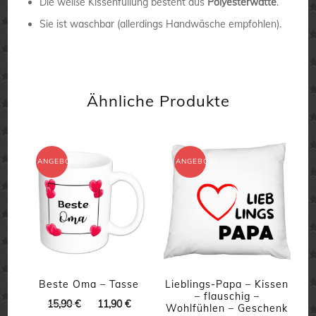
Die weiße Kissenfüllung besteht aus
Polyesterwatte
.
Sie ist waschbar (allerdings Handwäsche empfohlen).
Ähnliche Produkte
ANGEBOT!
ANGEBOT!
Beste Oma – Tasse
Lieblings-Papa – Kissen
– flauschig –
Ursprünglicher
Aktueller
15,90
€
11,90
€
Wohlfühlen – Geschenk