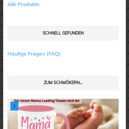
gewählt
Produktseite
Alle Produkte
werden
gewählt
werden
SCHNELL GEFUNDEN
Häufige Fragen (FAQ)
ZUM SCHMÖKERN…