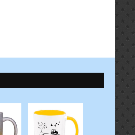
TASSEN ZUM SAUERL
ALLES ZUM SAUERL
Suerlänner Origina