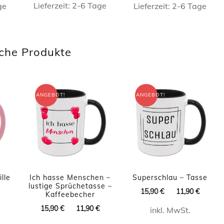
Lieferzeit:
2-6 Tage
ge
Lieferzeit:
2-6 Tage
Dieses
Produkt
che Produkte
weist
mehrere
Varianten
ANGEBOT!
ANGEBOT!
auf.
Die
Optionen
können
auf
lle
Ich hasse Menschen –
Superschlau – Tasse
der
lustige Sprüchetasse –
Ursprünglicher
Aktuel
15,90
€
11,90
€
Kaffeebecher
Produktseite
licher
Aktueller
Preis
Preis
Ursprünglicher
Aktueller
15,90
€
11,90
€
Preis
inkl. MwSt.
gewählt
war:
ist:
Preis
Preis
ist:
15,90 €
11,90 