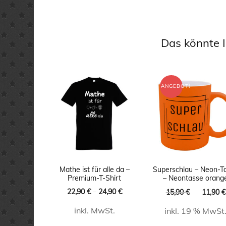
Das könnte I
ANGEBOT!
Mathe ist für alle da –
Superschlau – Neon-T
Premium-T-Shirt
– Neontasse orang
Ursprüng
22,90
€
–
24,90
€
15,90
€
11,90
€
Preis
inkl. MwSt.
inkl. 19 % MwSt
war:
15,90 €