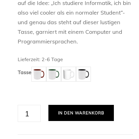
auf die Idee: „Ich studiere Informatik, ich bin
ANWALT /
also viel cooler als ein normaler Student“-
PERSÖNLICHE TASSEN
und genau das steht auf dieser lustigen
ARZT / ÄR
TASSEN Z
Tasse, garniert mit einem Computer und
REGIONALE TASSEN
FREUNDSC
BEAMTER /
TASSEN Z
Programmiersprachen.
LIEBE
SPORT
BIOLOGE /
TASSEN Z
FUSSBALL
TASSEN FÜ
Lieferzeit:
2-6 Tage
CHEMIKER 
SKISPRIN
Tasse
TASSEN FÜ
ERZIEHER 
TASSEN F
FEUERWEH
Ich
IN DEN WARENKORB
FRAU
studiere
Informatik,
FRISEUR /
ich