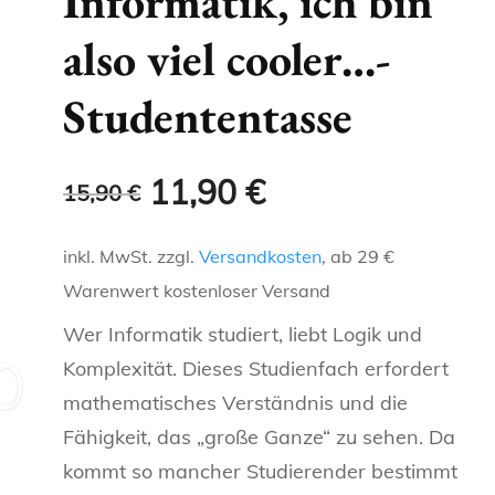
Informatik, ich bin
ENGELCHEN &
GLITZERTASSEN
NAMENSTASSEN
also viel cooler…-
KAFFEELIEBE
OMA
SCHWESTER
TEUFELCHEN
T-SHIRTS FÜR DENKER
METALLICTASSEN
FRECHE, WITZIGE UND
Studententasse
LANDLEBEN
OPA
BRUDER
HERZ 2 HERZ
LUSTIGE TASSEN
REGIONALE T-SHIRTS
NEONTASSEN
HOBBIES
KOLLEGEN
ONKEL
TASSEN FÜR
Ursprünglicher
Aktueller
11,90
€
15,90
€
KATZEN-T
TIERFREUNDE
SCHLAUE TASSEN
CHEF
TANTE
Preis
Preis
inkl. MwSt.
zzgl.
Versandkosten
, ab 29 €
KAFFEELIEBE
TASSE FÜR BERUFE
war:
ist:
OMA
Warenwert kostenloser Versand
LANDLEBEN
PERSÖNLICHE TASSEN
15,90 €
11,90 €.
Wer Informatik studiert, liebt Logik und
OPA
Komplexität. Dieses Studienfach erfordert
HOBBIES
REGIONALE TASSEN
KOLLEGEN
mathematisches Verständnis und die
Fähigkeit, das „große Ganze“ zu sehen. Da
SCHLAUE TASSEN
SPORT
CHEF
kommt so mancher Studierender bestimmt
TASSE FÜR BERUFE