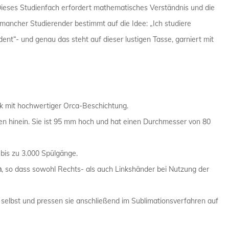
. Dieses Studienfach erfordert mathematisches Verständnis und die
PHYSIKER 
mancher Studierender bestimmt auf die Idee: „Ich studiere
tudent“- und genau das steht auf dieser lustigen Tasse, garniert mit
POLIZIST /
SANITÄTER
SEKRETÄR 
k mit hochwertiger Orca-Beschichtung.
en hinein. Sie ist 95 mm hoch und hat einen Durchmesser von 80
TRAINER /
 bis zu 3.000 Spülgänge.
n
, so dass sowohl Rechts- als auch Linkshänder bei Nutzung der
 selbst und pressen sie anschließend im Sublimationsverfahren auf