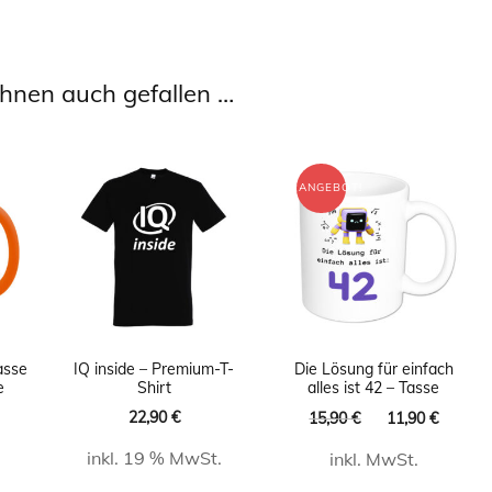
hnen auch gefallen …
ANGEBOT!
asse
IQ inside – Premium-T-
Die Lösung für einfach
e
Shirt
alles ist 42 – Tasse
licher
Aktueller
Ursprünglicher
Aktuel
22,90
€
15,90
€
11,90
€
Preis
Preis
Preis
inkl. 19 % MwSt.
.
inkl. MwSt.
ist:
war:
ist:
11,90 €.
15,90 €
11,90 