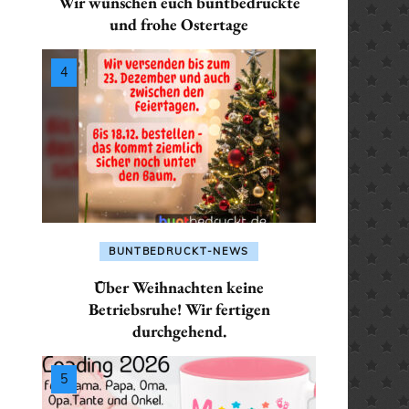
Wir wünschen euch buntbedruckte
SEKRETÄR / SEKRETÄRIN
ALLES FÜR: PHYSIKE
ALLES FÜR: LEHRER /
und frohe Ostertage
/ PHYSIKERIN
PHYSIKERIN
LEHRERIN
TRAINER / TRAINERIN
 POLIZISTIN
ALLES FÜR: POLIZIST
ALLES FÜR:
POLIZISTIN
MATHEMATIKER /
 / SANITÄTERIN
MATHEMATIKERIN
ALLES FÜR: SANITÄTE
/ SEKRETÄRIN
SANITÄTERIN
ALLES FÜR: PHYSIKER /
PHYSIKERIN
 TRAINERIN
ALLES FÜR: SEKRETÄ
BUNTBEDRUCKT-NEWS
SEKRETÄRIN
ALLES FÜR: POLIZIST /
Über Weihnachten keine
POLIZISTIN
ALLES FÜR: TRAINER 
Betriebsruhe! Wir fertigen
durchgehend.
TRAINERIN
ALLES FÜR: SANITÄTER /
SANITÄTERIN