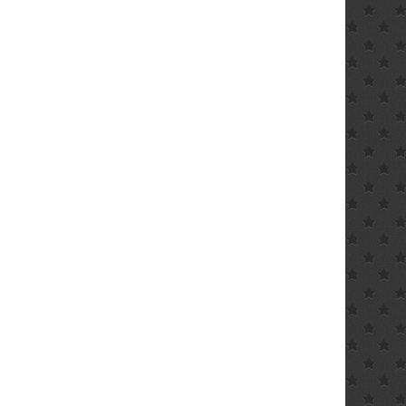
ler
€.