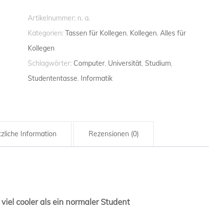
HANDWERK
bin
Artikelnummer:
n. a.
HANDWER
also
Kategorien:
Tassen für Kollegen
,
Kollegen
,
Alles für
viel
Kollegen
HAUSMEIS
cooler...-
Schlagwörter:
Computer
,
Universität
,
Studium
,
Studententasse
INGENIEUR
Studententasse
,
Informatik
Menge
KRANKENP
KRANKEN
zliche Information
Rezensionen (0)
LANDWIRT
LEHRER / 
MATHEMAT
o viel cooler als ein normaler Student
MATHEMAT