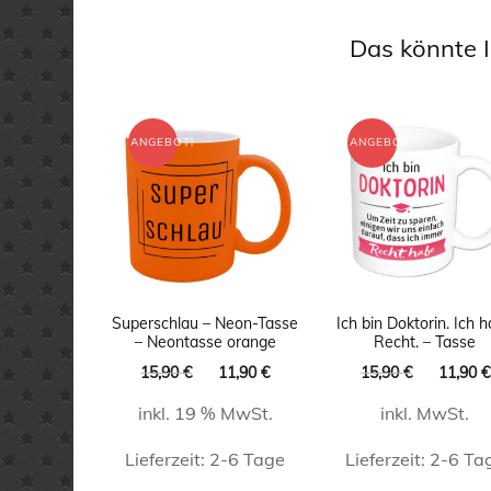
Das könnte I
ANGEBOT!
ANGEBOT!
Superschlau – Neon-Tasse
Ich bin Doktorin. Ich 
– Neontasse orange
Recht. – Tasse
Ursprünglicher
Aktueller
Ursprüng
15,90
€
11,90
€
15,90
€
11,90
€
Preis
Preis
Preis
inkl. 19 % MwSt.
inkl. MwSt.
war:
ist:
war:
15,90 €
11,90 €.
15,90 €
Lieferzeit:
2-6 Tage
Lieferzeit:
2-6 Ta