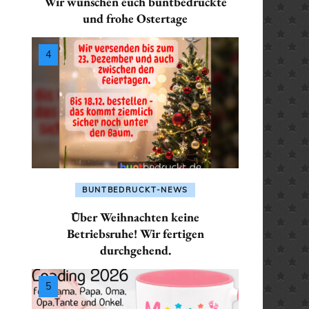
Wir wünschen euch buntbedruckte
SEKRETÄR / SEKRETÄRIN
ALLES FÜR: PHYSIKE
ALLES FÜR: LEHRER /
und frohe Ostertage
/ PHYSIKERIN
PHYSIKERIN
LEHRERIN
TRAINER / TRAINERIN
 POLIZISTIN
ALLES FÜR: POLIZIST
ALLES FÜR:
POLIZISTIN
MATHEMATIKER /
 / SANITÄTERIN
MATHEMATIKERIN
ALLES FÜR: SANITÄTE
/ SEKRETÄRIN
SANITÄTERIN
ALLES FÜR: PHYSIKER /
PHYSIKERIN
 TRAINERIN
ALLES FÜR: SEKRETÄ
BUNTBEDRUCKT-NEWS
SEKRETÄRIN
ALLES FÜR: POLIZIST /
Über Weihnachten keine
POLIZISTIN
ALLES FÜR: TRAINER 
Betriebsruhe! Wir fertigen
durchgehend.
TRAINERIN
ALLES FÜR: SANITÄTER /
SANITÄTERIN