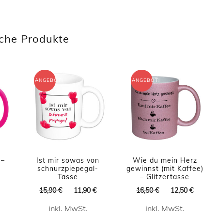
Dieses
t
Produkt
che Produkte
weist
e
mehrere
ten
Varianten
ANGEBOT!
ANGEBOT!
auf.
Die
en
Optionen
n
können
auf
 –
Ist mir sowas von
Wie du mein Herz
der
schnurzpiepegal-
gewinnst (mit Kaffee)
seite
Tasse
– Glitzertasse
Produktseite
licher
Aktueller
t
Ursprünglicher
Aktueller
Ursprünglicher
Aktuel
15,90
€
11,90
€
16,50
€
12,50
€
Preis
gewählt
n
Preis
Preis
Preis
Preis
ist:
werden
inkl. MwSt.
inkl. MwSt.
war:
ist:
war:
ist:
11,90 €.