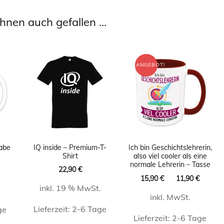
hnen auch gefallen …
ANGEBOT!
habe
IQ inside – Premium-T-
Ich bin Geschichtslehrerin,
Shirt
also viel cooler als eine
normale Lehrerin – Tasse
licher
Aktueller
22,90
€
Ursprünglicher
Aktuel
15,90
€
11,90
€
Preis
inkl. 19 % MwSt.
Preis
Preis
ist:
inkl. MwSt.
war:
ist:
11,90 €.
Lieferzeit:
2-6 Tage
15,90 €
11,90 
ge
Lieferzeit:
2-6 Tage