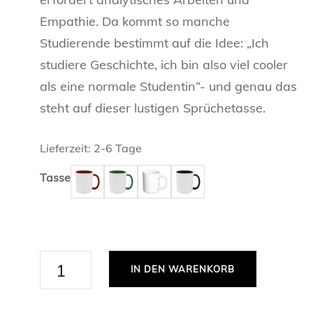
ANWALT /
Empathie. Da kommt so manche
PERSÖNLICHE TASSEN
Studierende bestimmt auf die Idee: „Ich
ARZT / ÄR
TASSEN Z
studiere Geschichte, ich bin also viel cooler
REGIONALE TASSEN
FREUNDSC
als eine normale Studentin“- und genau das
BEAMTER /
TASSEN Z
LIEBE
steht auf dieser lustigen Sprüchetasse.
SPORT
BIOLOGE /
TASSEN Z
FUSSBALL
TASSEN FÜ
Lieferzeit:
2-6 Tage
CHEMIKER 
SKISPRIN
TASSEN FÜ
Tasse
ERZIEHER 
TASSEN F
FEUERWEH
FRAU
Ich
IN DEN WARENKORB
studiere
FRISEUR /
Geschichte,