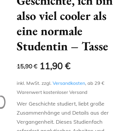
Geschichte, ich bin
ENGELCHEN &
GLITZERTASSEN
NAMENSTASSEN
also viel cooler als
KAFFEELIEBE
OMA
SCHWESTER
TEUFELCHEN
T-SHIRTS FÜR DENKER
METALLICTASSEN
FRECHE, WITZIGE UND
eine normale
LANDLEBEN
OPA
BRUDER
HERZ 2 HERZ
LUSTIGE TASSEN
REGIONALE T-SHIRTS
NEONTASSEN
Studentin – Tasse
HOBBIES
KOLLEGEN
ONKEL
TASSEN FÜR
KATZEN-T
TIERFREUNDE
SCHLAUE TASSEN
CHEF
TANTE
Ursprünglicher
Aktueller
11,90
€
15,90
€
KAFFEELIEBE
TASSE FÜR BERUFE
OMA
Preis
Preis
inkl. MwSt.
zzgl.
Versandkosten
, ab 29 €
LANDLEBEN
PERSÖNLICHE TASSEN
war:
ist:
OPA
Warenwert kostenloser Versand
HOBBIES
REGIONALE TASSEN
15,90 €
11,90 €.
Wer Geschichte studiert, liebt große
KOLLEGEN
Zusammenhänge und Details aus der
SCHLAUE TASSEN
SPORT
CHEF
Vergangenheit. Dieses Studienfach
erfordert analytisches Arbeiten und
TASSE FÜR BERUFE