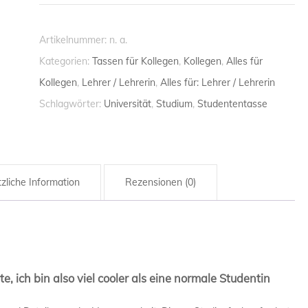
ich
HANDWERK
bin
HANDWER
Artikelnummer:
n. a.
also
Kategorien:
Tassen für Kollegen
,
Kollegen
,
Alles für
HAUSMEIS
viel
Kollegen
,
Lehrer / Lehrerin
,
Alles für: Lehrer / Lehrerin
cooler
Schlagwörter:
Universität
,
Studium
,
Studententasse
INGENIEUR
als
eine
KRANKENP
normale
KRANKEN
Studentin
zliche Information
Rezensionen (0)
LANDWIRT
-
Tasse
LEHRER / 
Menge
MATHEMAT
e, ich bin also viel cooler als eine normale Studentin
MATHEMAT