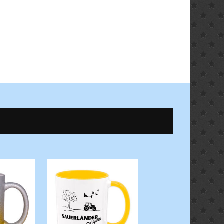
€.
TASSEN ZUM SAUERL
ALLES ZUM SAUERL
Suerlänner Origina
Tasse