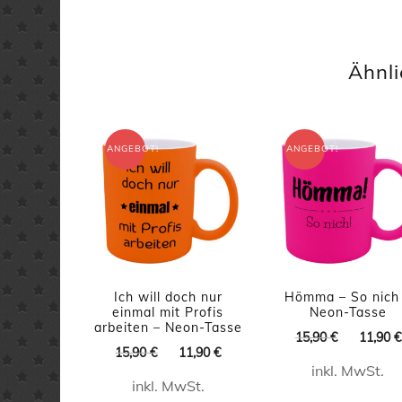
Dieses
Produk
weist
Ähnli
mehrer
Varian
auf.
ANGEBOT!
ANGEBOT!
Die
Option
könne
auf
der
Ich will doch nur
Hömma – So nich
einmal mit Profis
Neon-Tasse
Produkt
arbeiten – Neon-Tasse
Ursprüng
15,90
€
11,90
€
gewähl
Ursprünglicher
Aktueller
15,90
€
11,90
€
Preis
werde
Preis
Preis
inkl. MwSt.
war:
inkl. MwSt.
war:
ist:
15,90 €