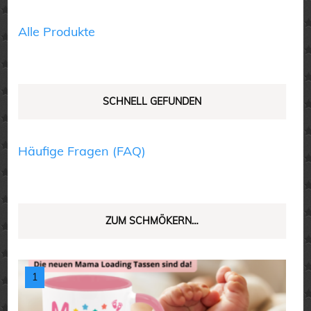
der
der
Produktseite
Produktseite
Alle Produkte
gewählt
gewählt
werden
werden
SCHNELL GEFUNDEN
Häufige Fragen (FAQ)
ZUM SCHMÖKERN…