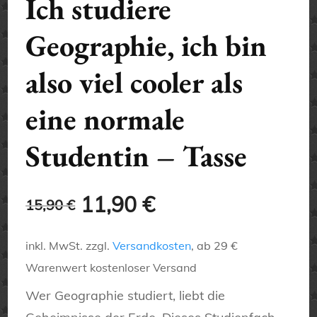
Ich studiere
Geographie, ich bin
also viel cooler als
eine normale
Studentin – Tasse
Ursprünglicher
Aktueller
11,90
€
15,90
€
Preis
Preis
inkl. MwSt.
zzgl.
Versandkosten
, ab 29 €
war:
ist:
Warenwert kostenloser Versand
15,90 €
11,90 €.
Wer Geographie studiert, liebt die