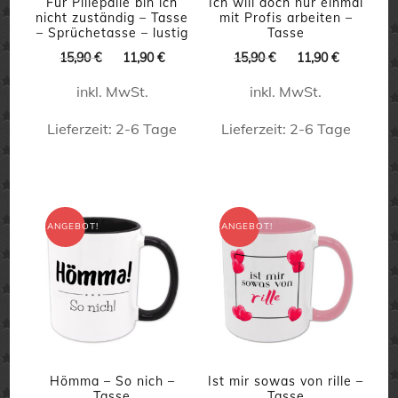
Für Pillepalle bin ich
Ich will doch nur einmal
nicht zuständig – Tasse
mit Profis arbeiten –
Produktseite
– Sprüchetasse – lustig
Tasse
gewählt
Ursprünglicher
Aktueller
Ursprünglicher
Aktueller
15,90
€
11,90
€
15,90
€
11,90
€
Preis
Preis
Preis
Preis
werden
inkl. MwSt.
inkl. MwSt.
war:
ist:
war:
ist:
15,90 €
11,90 €.
15,90 €
11,90 €.
Lieferzeit:
2-6 Tage
Lieferzeit:
2-6 Tage
Dieses
Dieses
Produkt
Produkt
weist
weist
ANGEBOT!
ANGEBOT!
mehrere
mehrere
Varianten
Varianten
auf.
auf.
Die
Die
Optionen
Optionen
können
können
Hömma – So nich –
Ist mir sowas von rille –
Tasse
Tasse