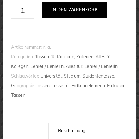
Ich
IN DEN WARENKORB
studiere
Geographie,
ich
bin
Artikelnummer:
n. a.
also
Kategorien:
Tassen für Kollegen
,
Kollegen
,
Alles für
viel
Kollegen
,
Lehrer / Lehrerin
,
Alles für: Lehrer / Lehrerin
cooler
Schlagwörter:
Universität
,
Studium
,
Studententasse
,
als
Geographie-Tassen
,
Tasse für Erdkundelehrerin
,
Erdkunde-
eine
Tassen
normale
Studentin
-
Tasse
Beschreibung