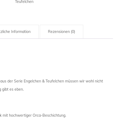
Teufelchen
HANDWERK
Kaffeebecher
HANDWER
Menge
HAUSMEIS
zliche Information
Rezensionen (0)
INGENIEUR
KRANKENP
KRANKEN
LANDWIRT
aus der Serie Engelchen & Teufelchen müssen wir wohl nicht
 gibt es eben.
LEHRER / 
MATHEMAT
MATHEMAT
k mit hochwertiger Orca-Beschichtung.