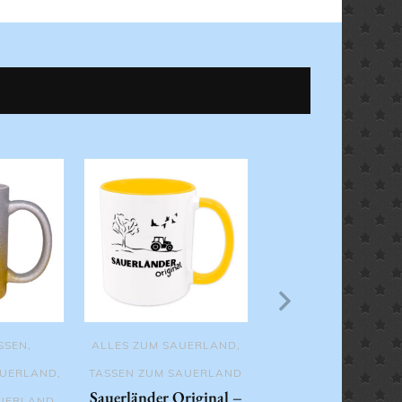
TASSEN ZUM SAUERL
ALLES ZUM SAUERL
Suerlänner Origina
Tasse
SSEN
,
ALLES ZUM SAUERLAND
,
AUERLAND
,
TASSEN ZUM SAUERLAND
Sauerländer Original –
AUERLAND