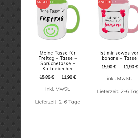
auf.
ANGEBOT!
ANGEBOT!
auf.
Die
Die
Option
Optionen
könne
können
auf
auf
der
Meine Tasse für
Ist mir sowas vo
der
Freitag – Tasse –
banane – Tasse
Produkt
Sprüchetasse –
Produktseite
Ursprüng
15,90
€
11,90
€
gewähl
Kaffeebecher
Preis
gewählt
Ursprünglicher
Aktueller
15,90
€
11,90
€
werde
inkl. MwSt.
war:
werden
Preis
Preis
15,90 €
inkl. MwSt.
war:
ist:
Lieferzeit:
2-6 Ta
15,90 €
11,90 €.
Lieferzeit:
2-6 Tage
Dieses
Produk
Dieses
weist
Produkt
mehrer
weist