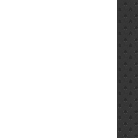
ler
€.