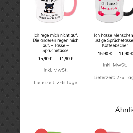
Ich rege mich nicht auf.
Ich hasse Menschen
Die anderen regen mich
lustige Sprüchetasse
auf. – Tasse –
Kaffeebecher
Sprüchetasse
Ursprüng
15,90
€
11,90
€
Ursprünglicher
Aktueller
15,90
€
11,90
€
Preis
Preis
Preis
inkl. MwSt.
war:
inkl. MwSt.
war:
ist:
15,90 €
15,90 €
11,90 €.
Lieferzeit:
2-6 Ta
Lieferzeit:
2-6 Tage
Dieses
Dieses
Produk
Produkt
weist
Ähnli
weist
mehrer
mehrere
Varian
Varianten