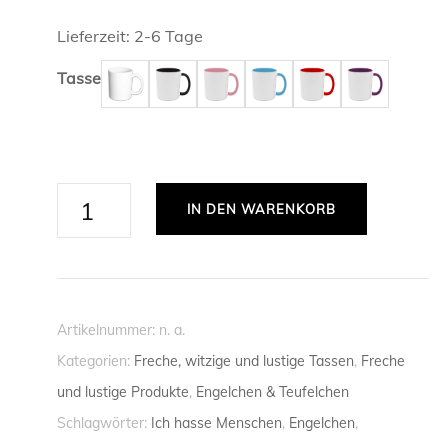
ANWALT /
Lieferzeit:
2-6 Tage
PERSÖNLICHE TASSEN
ARZT / ÄR
TASSEN Z
Tasse
REGIONALE TASSEN
FREUNDSC
BEAMTER /
TASSEN Z
LIEBE
SPORT
BIOLOGE /
TASSEN Z
FUSSBALL
TASSEN FÜ
Ich
IN DEN WARENKORB
hasse
CHEMIKER 
SKISPRIN
TASSEN FÜ
Menschen
ERZIEHER 
-
TASSEN F
Tasse
Artikelnummer:
n. a.
FEUERWEH
-
Kategorien:
Freche, witzige und lustige Tassen
,
Freche
FRAU
lustige
und lustige Produkte
,
Engelchen & Teufelchen
Sprüchetasse
FRISEUR /
Schlagwörter:
Ich hasse Menschen
,
Engelchen
,
-