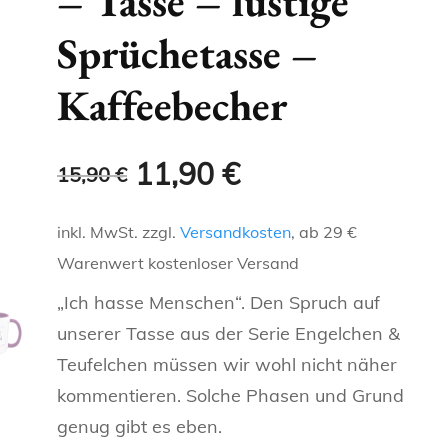
– Tasse – lustige
ENGELCHEN &
GLITZERTASSEN
NAMENSTASSEN
Sprüchetasse –
KAFFEELIEBE
OMA
SCHWESTER
TEUFELCHEN
T-SHIRTS FÜR DENKER
METALLICTASSEN
FRECHE, WITZIGE UND
Kaffeebecher
LANDLEBEN
OPA
BRUDER
HERZ 2 HERZ
LUSTIGE TASSEN
REGIONALE T-SHIRTS
NEONTASSEN
HOBBIES
KOLLEGEN
ONKEL
TASSEN FÜR
Ursprünglicher
Aktueller
11,90
€
15,90
€
KATZEN-T
TIERFREUNDE
SCHLAUE TASSEN
CHEF
TANTE
Preis
Preis
inkl. MwSt.
zzgl.
Versandkosten
, ab 29 €
KAFFEELIEBE
TASSE FÜR BERUFE
war:
ist:
OMA
Warenwert kostenloser Versand
LANDLEBEN
PERSÖNLICHE TASSEN
15,90 €
11,90 €.
„Ich hasse Menschen“. Den Spruch auf
OPA
unserer Tasse aus der Serie Engelchen &
HOBBIES
REGIONALE TASSEN
KOLLEGEN
Teufelchen müssen wir wohl nicht näher
kommentieren. Solche Phasen und Grund
SCHLAUE TASSEN
SPORT
CHEF
genug gibt es eben.
TASSE FÜR BERUFE