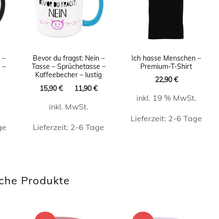
 –
Bevor du fragst: Nein –
Ich hasse Menschen –
 –
Tasse – Sprüchetasse –
Premium-T-Shirt
Kaffeebecher – lustig
22,90
€
licher
Aktueller
Ursprünglicher
Aktueller
15,90
€
11,90
€
inkl. 19 % MwSt.
Preis
Preis
Preis
inkl. MwSt.
ist:
war:
ist:
Lieferzeit:
2-6 Tage
11,90 €.
15,90 €
11,90 €.
ge
Lieferzeit:
2-6 Tage
Dieses
t
Produkt
weist
che Produkte
e
mehrere
ten
Varianten