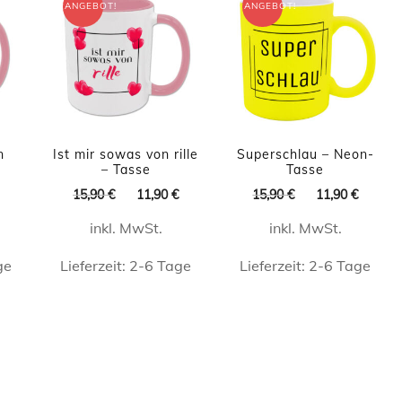
auf.
ANGEBOT!
ANGEBOT!
Die
en
Optionen
n
können
auf
der
n
Ist mir sowas von rille
Superschlau – Neon-
– Tasse
Tasse
seite
Produktseite
licher
Aktueller
Ursprünglicher
Aktueller
Ursprünglicher
Aktuel
15,90
€
11,90
€
15,90
€
11,90
€
t
gewählt
Preis
Preis
Preis
Preis
Preis
n
werden
inkl. MwSt.
inkl. MwSt.
ist:
war:
ist:
war:
ist:
11,90 €.
15,90 €
11,90 €.
15,90 €
11,90 
ge
Lieferzeit:
2-6 Tage
Lieferzeit:
2-6 Tage
Dieses
Dieses
t
Produkt
Produkt
weist
weist
e
mehrere
mehrere