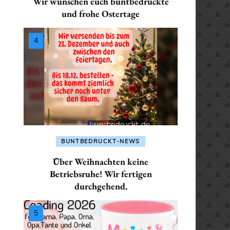
Wir wünschen euch buntbedruckte
SEKRETÄR / SEKRETÄRIN
ALLES FÜR: PHYSIKE
ALLES FÜR: LEHRER /
und frohe Ostertage
/ PHYSIKERIN
PHYSIKERIN
LEHRERIN
TRAINER / TRAINERIN
 POLIZISTIN
ALLES FÜR: POLIZIST
ALLES FÜR:
POLIZISTIN
MATHEMATIKER /
 / SANITÄTERIN
MATHEMATIKERIN
ALLES FÜR: SANITÄTE
/ SEKRETÄRIN
SANITÄTERIN
ALLES FÜR: PHYSIKER /
PHYSIKERIN
 TRAINERIN
ALLES FÜR: SEKRETÄ
BUNTBEDRUCKT-NEWS
SEKRETÄRIN
ALLES FÜR: POLIZIST /
Über Weihnachten keine
POLIZISTIN
ALLES FÜR: TRAINER 
Betriebsruhe! Wir fertigen
durchgehend.
TRAINERIN
ALLES FÜR: SANITÄTER /
SANITÄTERIN