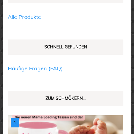
Produktseite
der
gewählt
Produktseite
Alle Produkte
werden
gewählt
werden
SCHNELL GEFUNDEN
Häufige Fragen (FAQ)
ZUM SCHMÖKERN…