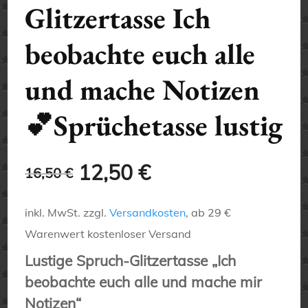
Glitzertasse Ich
beobachte euch alle
und mache Notizen
💕Sprüchetasse lustig
Ursprünglicher
Aktueller
12,50
€
16,50
€
Preis
Preis
inkl. MwSt.
zzgl.
Versandkosten
, ab 29 €
war:
ist:
Warenwert kostenloser Versand
Lustige Spruch-Glitzertasse „Ich
16,50 €
12,50 €.
beobachte euch alle und mache mir
Notizen“