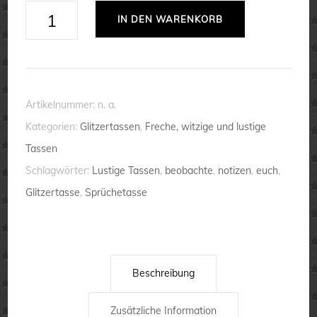
Glitzertasse
IN DEN WARENKORB
Ich
beobachte
euch
alle
Artikelnummer:
n. a.
und
Kategorien:
Glitzertassen
,
Freche, witzige und lustige
mache
Tassen
Notizen
Schlagwörter:
Lustige Tassen
,
beobachte
,
notizen
,
euch
,
💕
Glitzertasse
,
Sprüchetasse
Sprüchetasse
lustig
Menge
Beschreibung
Zusätzliche Information