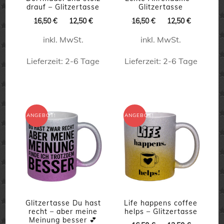
drauf – Glitzertasse
Glitzertasse
Ursprünglicher
Aktueller
Ursprünglicher
Aktueller
16,50
€
12,50
€
16,50
€
12,50
€
Preis
Preis
Preis
Preis
inkl. MwSt.
inkl. MwSt.
war:
ist:
war:
ist:
16,50 €
12,50 €.
16,50 €
12,50 €.
Lieferzeit:
2-6 Tage
Lieferzeit:
2-6 Tage
Dieses
Dieses
Produkt
Produkt
weist
weist
ANGEBOT!
ANGEBOT!
mehrere
mehrere
Varianten
Varianten
auf.
auf.
Die
Die
Optionen
Optionen
können
können
Glitzertasse Du hast
Life happens coffee
recht – aber meine
helps – Glitzertasse
auf
auf
Meinung besser 💕