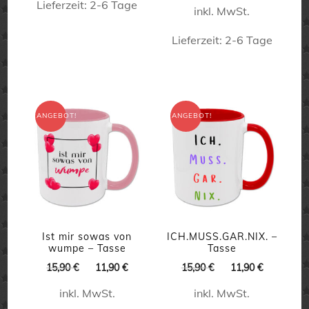
Lieferzeit:
2-6 Tage
inkl. MwSt.
war:
ist:
15,90 €
11,90 €.
Dieses
Lieferzeit:
2-6 Tage
Produkt
Dieses
weist
Produkt
mehrere
weist
Varianten
ANGEBOT!
ANGEBOT!
mehrere
auf.
Varianten
Die
auf.
Optionen
Die
können
Optionen
auf
können
Ist mir sowas von
ICH.MUSS.GAR.NIX. –
der
wumpe – Tasse
Tasse
auf
Produktseite
Ursprünglicher
Aktueller
Ursprünglicher
Aktueller
15,90
€
11,90
€
15,90
€
11,90
€
der
Preis
Preis
Preis
Preis
gewählt
inkl. MwSt.
inkl. MwSt.
war:
ist:
war:
ist:
Produktseite