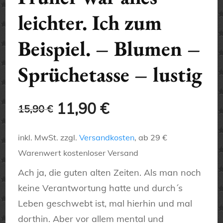
leichter. Ich zum
Beispiel. – Blumen –
Sprüchetasse – lustig
Ursprünglicher
Aktueller
11,90
€
15,90
€
Preis
Preis
inkl. MwSt.
zzgl.
Versandkosten
, ab 29 €
war:
ist:
Warenwert kostenloser Versand
15,90 €
11,90 €.
Ach ja, die guten alten Zeiten. Als man noch
keine Verantwortung hatte und durch´s
Leben geschwebt ist, mal hierhin und mal
dorthin. Aber vor allem mental und