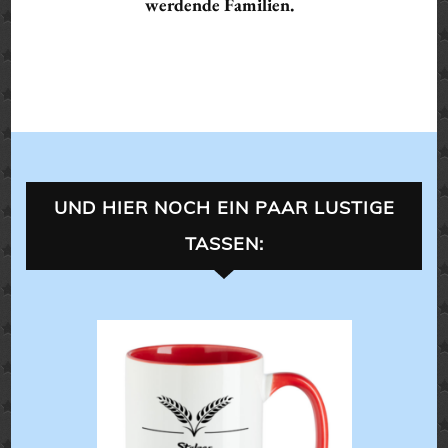
werdende Familien.
UND HIER NOCH EIN PAAR LUSTIGE
TASSEN:
TASSEN
LANDLEBEN
ALLES 
ALLES FÜR