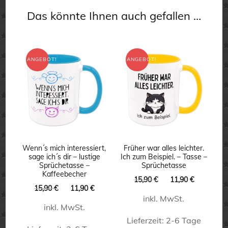
Das könnte Ihnen auch gefallen …
ANGEBOT!
ANGEBOT!
Wenn´s mich interessiert,
Früher war alles leichter.
sage ich´s dir – lustige
Ich zum Beispiel. – Tasse –
Sprüchetasse –
Sprüchetasse
Kaffeebecher
Ursprünglicher
Aktueller
15,90
€
11,90
€
Ursprünglicher
Aktueller
15,90
€
11,90
€
Preis
Preis
Preis
Preis
inkl. MwSt.
war:
ist:
inkl. MwSt.
war:
ist:
15,90 €
11,90 €.
15,90 €
11,90 €.
Lieferzeit:
2-6 Tage