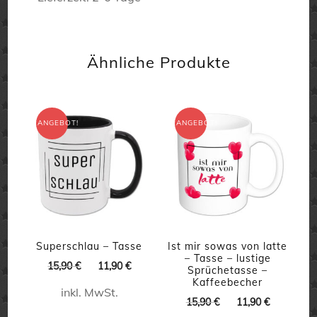
Produkt
Dieses
weist
Produkt
Ähnliche Produkte
mehrere
weist
Varianten
mehrere
auf.
Varianten
ANGEBOT!
ANGEBOT!
Die
auf.
Optionen
Die
können
Optionen
auf
können
der
auf
Produktseite
der
Superschlau – Tasse
Ist mir sowas von latte
– Tasse – lustige
gewählt
Produktseite
Ursprünglicher
Aktueller
15,90
€
11,90
€
Sprüchetasse –
Preis
Preis
Kaffeebecher
werden
gewählt
inkl. MwSt.
war:
ist:
Ursprünglicher
Aktueller
15,90
€
11,90
€
werden
15,90 €
11,90 €.
Preis
Preis