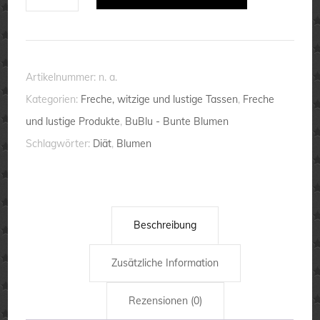
war
alles
leichter.
Ich
Artikelnummer:
n. a.
zum
Kategorien:
Freche, witzige und lustige Tassen
,
Freche
Beispiel.
und lustige Produkte
,
BuBlu - Bunte Blumen
-
Schlagwörter:
Diät
,
Blumen
Blumen
-
Sprüchetasse
-
Beschreibung
lustig
Zusätzliche Information
Menge
Rezensionen (0)