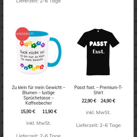
Lieferzeit:
2-6 Tage
Dieses
Dieses
Produkt
Produkt
weist
weist
ANGEBOT!
mehrere
mehrere
Varianten
Varianten
auf.
auf.
Die
Die
Optionen
Optionen
können
können
Zu klein für mein Gewicht –
Passt fast. – Premium-T-
auf
Blumen – lustige
Shirt
auf
Sprüchetasse –
22,90
€
–
24,90
€
der
Kaffeebecher
der
Produktseite
Ursprünglicher
Aktueller
15,90
€
11,90
€
inkl. MwSt.
Produktseite
Preis
Preis
gewählt
inkl. MwSt.
war:
ist:
Lieferzeit:
2-6 Tage
gewählt
werden
15,90 €
11,90 €.
werden
Lieferzeit:
2-6 Tage
Dieses