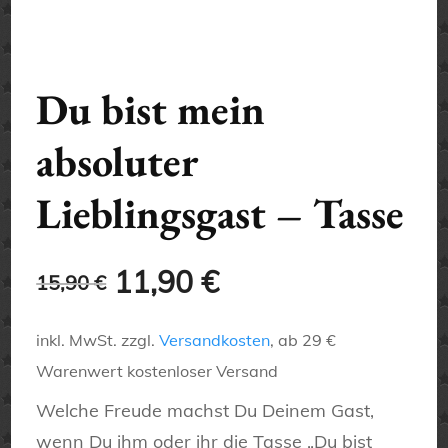
Du bist mein
absoluter
Lieblingsgast – Tasse
Ursprünglicher
Aktueller
11,90
€
15,90
€
Preis
Preis
inkl. MwSt.
zzgl.
Versandkosten
, ab 29 €
war:
ist:
Warenwert kostenloser Versand
15,90 €
11,90 €.
Welche Freude machst Du Deinem Gast,
wenn Du ihm oder ihr die Tasse „Du bist