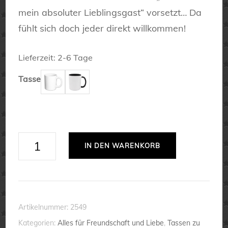
mein absoluter Lieblingsgast“ vorsetzt… Da
fühlt sich doch jeder direkt willkommen!
Lieferzeit:
2-6 Tage
Tasse
Du
IN DEN WARENKORB
bist
mein
absoluter
Lieblingsgast
Artikelnummer:
2549
-
Kategorien:
Alles für Freundschaft und Liebe
,
Tassen zu