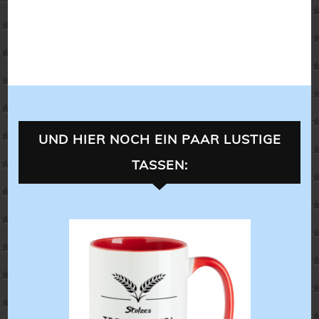
UND HIER NOCH EIN PAAR LUSTIGE
TASSEN:
LANDLEBEN
ALLES 
ALLES FÜR
XL-TASSEN
,
T