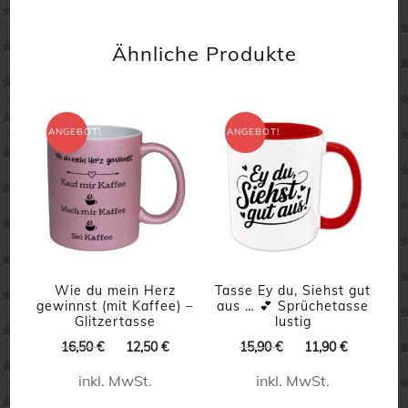
Dieses
Produkt
Ähnliche Produkte
weist
mehrere
Varianten
ANGEBOT!
ANGEBOT!
auf.
Die
Optionen
können
auf
der
Wie du mein Herz
Tasse Ey du, Siehst gut
gewinnst (mit Kaffee) –
aus … 💕 Sprüchetasse
Produktseite
Glitzertasse
lustig
gewählt
Ursprünglicher
Aktueller
Ursprünglicher
Aktueller
16,50
€
12,50
€
15,90
€
11,90
€
Preis
Preis
Preis
Preis
werden
inkl. MwSt.
inkl. MwSt.
war:
ist:
war:
ist:
16,50 €
12,50 €.
15,90 €
11,90 €.