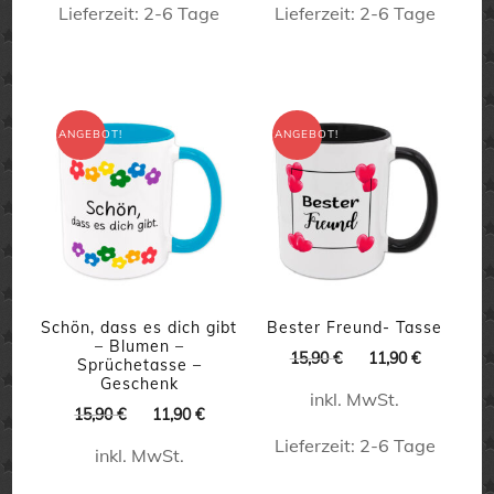
Lieferzeit:
2-6 Tage
Lieferzeit:
2-6 Tage
Dieses
Dieses
Produkt
Produkt
weist
weist
ANGEBOT!
ANGEBOT!
mehrere
mehrere
Varianten
Varianten
auf.
auf.
Die
Die
Optionen
Optionen
können
können
Schön, dass es dich gibt
Bester Freund- Tasse
– Blumen –
Ursprünglicher
Aktueller
15,90
€
11,90
€
auf
auf
Sprüchetasse –
Preis
Preis
Geschenk
der
der
inkl. MwSt.
war:
ist:
Ursprünglicher
Aktueller
15,90
€
11,90
€
15,90 €
11,90 €.
Produktseite
Produktseite
Preis
Preis
Lieferzeit:
2-6 Tage
inkl. MwSt.
war:
ist:
gewählt
gewählt
15,90 €
11,90 €.
Dieses