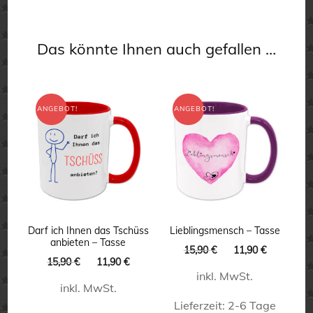
Das könnte Ihnen auch gefallen …
ANGEBOT!
ANGEBOT!
Darf ich Ihnen das Tschüss
Lieblingsmensch – Tasse
anbieten – Tasse
Ursprünglicher
Aktueller
15,90
€
11,90
€
Ursprünglicher
Aktueller
15,90
€
11,90
€
Preis
Preis
Preis
Preis
inkl. MwSt.
war:
ist:
inkl. MwSt.
war:
ist:
15,90 €
11,90 €.
15,90 €
11,90 €.
Lieferzeit:
2-6 Tage