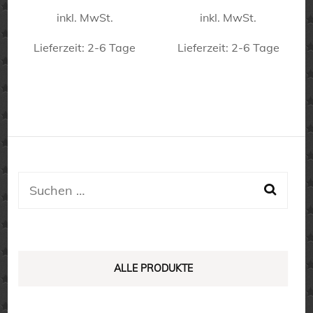
inkl. MwSt.
inkl. MwSt.
Lieferzeit:
2-6 Tage
Lieferzeit:
2-6 Tage
Dieses
Dieses
Produkt
Produkt
weist
weist
mehrere
mehrere
Varianten
Varianten
auf.
auf.
Suchen
Die
Die
nach:
Optionen
Optionen
können
können
auf
auf
ALLE PRODUKTE
der
der
Produktseite
Produktseite