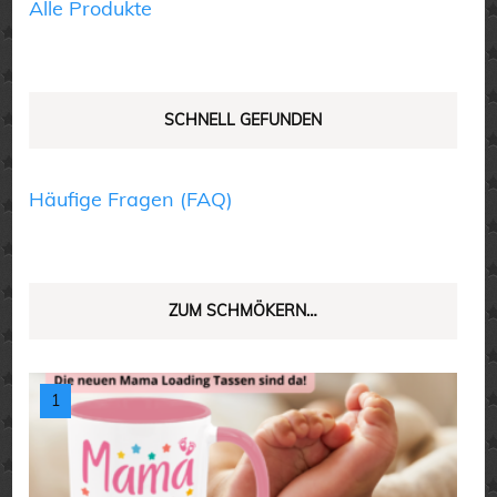
Alle Produkte
gewählt
gewählt
werden
werden
SCHNELL GEFUNDEN
Häufige Fragen (FAQ)
ZUM SCHMÖKERN…