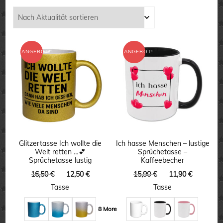
Aktualität
sortiert
ANGEBOT!
ANGEBOT!
Glitzertasse Ich wollte die
Ich hasse Menschen – lustige
Welt retten …💕
Sprüchetasse –
Sprüchetasse lustig
Kaffeebecher
Ursprünglicher
Aktueller
Ursprünglicher
Aktuelle
16,50
€
12,50
€
15,90
€
11,90
€
Preis
Preis
Preis
Preis
Tasse
Tasse
war:
ist:
war:
ist:
16,50 €
12,50 €.
15,90 €
11,90 €.
8 More