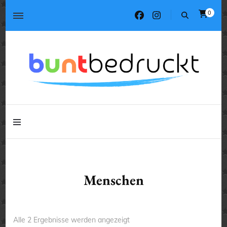
0
Tassen, T-Shirts, Kissen, Geschenke
buntbedruckt.de
Tassen, T-Shirts, Kissen, Geschenke
buntbedruckt.de
Menschen
Nach
Alle 2 Ergebnisse werden angezeigt