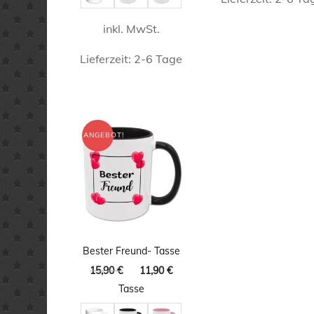
inkl. MwSt.
Lieferzeit:
2-6 Tage
Dieses
Produkt
weist
ANGEBOT!
mehrere
Varianten
auf.
Die
Optionen
Bester Freund- Tasse
können
Ursprünglicher
Aktueller
15,90
€
11,90
€
auf
Preis
Preis
Tasse
war:
ist:
der
15,90 €
11,90 €.