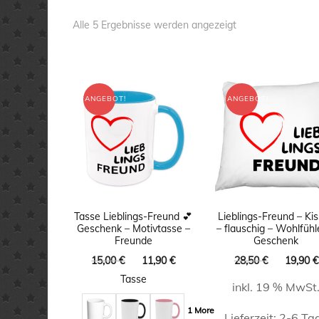
Nach
Alle 5 Ergebnisse werden angezeigt
Aktualität
sortiert
ANGEBOT!
ANGEBOT!
Tasse Lieblings-Freund 💕
Lieblings-Freund – Ki
Geschenk – Motivtasse –
– flauschig – Wohlfühl
Freunde
Geschenk
Ursprünglicher
Aktueller
Ursprüng
15,00
€
11,90
€
28,50
€
19,90
€
Preis
Preis
Preis
Tasse
inkl. 19 % MwSt
war:
ist:
war:
15,00 €
11,90 €.
28,50 €
1 More
Lieferzeit:
2-6 Ta