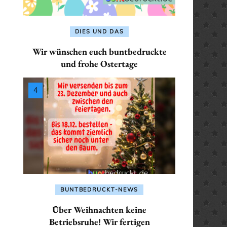
SEKRETÄR / SEKRETÄRIN
ALLES FÜR: PHYSIKE
ALLES FÜR: LEHRER /
/ PHYSIKERIN
PHYSIKERIN
LEHRERIN
TRAINER / TRAINERIN
DIES UND DAS
 POLIZISTIN
ALLES FÜR: POLIZIST
ALLES FÜR:
Wir wünschen euch buntbedruckte
POLIZISTIN
MATHEMATIKER /
und frohe Ostertage
 / SANITÄTERIN
MATHEMATIKERIN
ALLES FÜR: SANITÄTE
/ SEKRETÄRIN
SANITÄTERIN
ALLES FÜR: PHYSIKER /
PHYSIKERIN
 TRAINERIN
ALLES FÜR: SEKRETÄ
SEKRETÄRIN
ALLES FÜR: POLIZIST /
POLIZISTIN
ALLES FÜR: TRAINER 
TRAINERIN
ALLES FÜR: SANITÄTER /
BUNTBEDRUCKT-NEWS
SANITÄTERIN
Über Weihnachten keine
Betriebsruhe! Wir fertigen