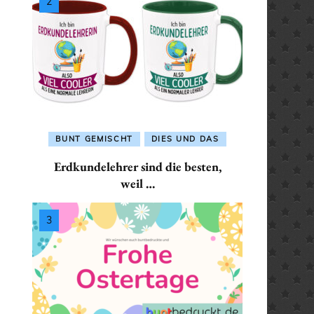
INGENIEURINNEN
HANDWERKERINNEN
ER /
KRANKENPFLEGER /
KERIN
KRANKENSCHWESTER
ALLES FÜR:
ALLES FÜR:
KRANKENPFLEGER /
HAUSMEISTER /
TER/HAUSMEISTERIN
LANDWIRT / LANDWIRTIN
KRANKENSCHWEST
HAUSMEISTERIN
 / INGENIEURIN
LEHRER / LEHRERIN
ALLES FÜR: LANDWIR
ALLES FÜR: INGENIEUR /
LANDWIRTIN
BUNT GEMISCHT
DIES UND DAS
INGENIEURINNEN
FLEGER /
MATHEMATIKER /
Erdkundelehrer sind die besten,
SCHWESTER
MATHEMATIKERIN
ALLES FÜR: LEHRER 
ALLES FÜR:
weil …
LEHRERIN
KRANKENPFLEGER /
 / LANDWIRTIN
PHYSIKER / PHYSIKERIN
KRANKENSCHWESTER
ALLES FÜR:
LEHRERIN
POLIZIST / POLIZISTIN
MATHEMATIKER /
ALLES FÜR: LANDWIRT /
IKER /
SANITÄTER / SANITÄTERIN
MATHEMATIKERIN
LANDWIRTIN
IKERIN