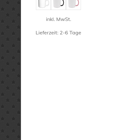
Produktseite
gewählt
inkl. MwSt.
werden
Lieferzeit:
2-6 Tage
Dieses
Produkt
weist
mehrere
Varianten
auf.
Die
Optionen
können
auf