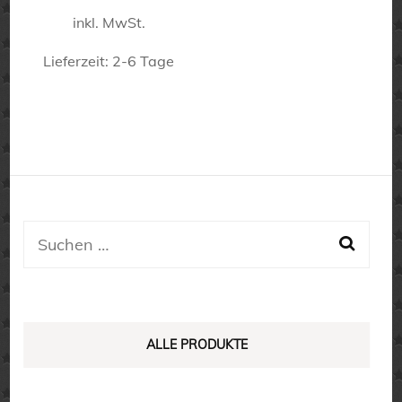
inkl. MwSt.
Lieferzeit:
2-6 Tage
Dieses
Produkt
weist
mehrere
Varianten
auf.
Suchen
Die
nach:
Optionen
können
auf
ALLE PRODUKTE
der
Produktseite