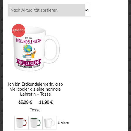
ANGEBOT!
Ich bin Erdkundelehrerin, also
viel cooler als eine normale
Lehrerin – Tasse
Ursprünglicher
Aktueller
15,90
€
11,90
€
Preis
Preis
Tasse
war:
ist:
15,90 €
11,90 €.
1 More