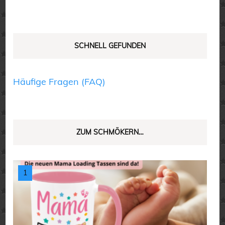
gewählt
gewählt
werden
werden
SCHNELL GEFUNDEN
Häufige Fragen (FAQ)
ZUM SCHMÖKERN…