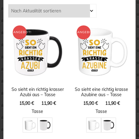
Aktualität
sortiert
ANGEBOT!
ANGEBOT!
So sieht ein richtig krasser
So sieht eine richtig krasse
Azubi aus – Tasse
Azubine aus – Tasse
Ursprünglicher
Aktueller
Ursprünglicher
Aktuelle
15,90
€
11,90
€
15,90
€
11,90
€
Preis
Preis
Preis
Preis
Tasse
Tasse
war:
ist:
war:
ist:
15,90 €
11,90 €.
15,90 €
11,90 €.