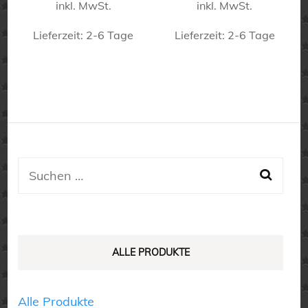
inkl. MwSt.
inkl. MwSt.
Lieferzeit:
2-6 Tage
Lieferzeit:
2-6 Tage
Dieses
Dieses
Produkt
Produkt
weist
weist
mehrere
mehrere
Varianten
Varianten
auf.
auf.
Suchen
Die
Die
nach:
Optionen
Optionen
können
können
auf
auf
ALLE PRODUKTE
der
der
Produktseite
Produktseite
Alle Produkte