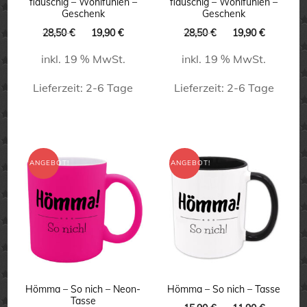
flauschig – Wohlfühlen –
flauschig – Wohlfühlen –
auf
auf
Geschenk
Geschenk
der
der
Ursprünglicher
Aktueller
Ursprünglicher
Aktuelle
28,50
€
19,90
€
28,50
€
19,90
€
Preis
Preis
Preis
Preis
Produktseite
Produktseite
inkl. 19 % MwSt.
inkl. 19 % MwSt.
war:
ist:
war:
ist:
gewählt
gewählt
28,50 €
19,90 €.
28,50 €
19,90 €.
Lieferzeit:
2-6 Tage
Lieferzeit:
2-6 Tage
werden
werden
ANGEBOT!
ANGEBOT!
Hömma – So nich – Neon-
Hömma – So nich – Tasse
Tasse
Ursprünglicher
Aktuelle