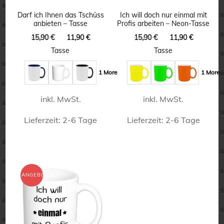
können
können
Darf ich Ihnen das Tschüss
Ich will doch nur einmal mit
auf
anbieten – Tasse
Profis arbeiten – Neon-Tasse
auf
der
Ursprünglicher
Aktueller
Ursprünglicher
Aktuelle
15,90
€
11,90
€
15,90
€
11,90
€
der
Preis
Preis
Preis
Preis
Produktseite
Tasse
Tasse
Produktseite
war:
ist:
war:
ist:
gewählt
15,90 €
11,90 €.
15,90 €
11,90 €.
gewählt
1 More
1 More
werden
werden
inkl. MwSt.
inkl. MwSt.
Lieferzeit:
2-6 Tage
Lieferzeit:
2-6 Tage
Dieses
Dieses
Produkt
Produkt
weist
weist
ANGEBOT!
mehrere
mehrere
Varianten
Varianten
auf.
auf.