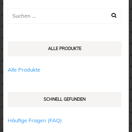
Varianten
auf.
Suchen
Die
nach:
Optionen
können
auf
ALLE PRODUKTE
der
Produktseite
Alle Produkte
gewählt
werden
SCHNELL GEFUNDEN
Häufige Fragen (FAQ)