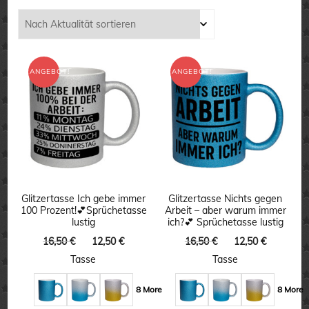
Aktualität
sortiert
ANGEBOT!
ANGEBOT!
Glitzertasse Ich gebe immer
Glitzertasse Nichts gegen
100 Prozent!💕Sprüchetasse
Arbeit – aber warum immer
lustig
ich?💕 Sprüchetasse lustig
Ursprünglicher
Aktueller
Ursprünglicher
Aktuelle
16,50
€
12,50
€
16,50
€
12,50
€
Preis
Preis
Preis
Preis
Tasse
Tasse
war:
ist:
war:
ist:
16,50 €
12,50 €.
16,50 €
12,50 €.
8 More
8 More