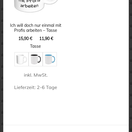
Die
Die
Optionen
Optionen
können
können
Ich will doch nur einmal mit
Profis arbeiten – Tasse
auf
auf
Ursprünglicher
Aktueller
15,90
€
11,90
€
der
der
Preis
Preis
Tasse
Produktseite
Produktseite
war:
ist:
15,90 €
11,90 €.
gewählt
gewählt
werden
werden
inkl. MwSt.
Lieferzeit:
2-6 Tage
Dieses
Produkt
weist
mehrere