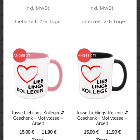
inkl. MwSt.
inkl. MwSt.
Lieferzeit:
2-6 Tage
Lieferzeit:
2-6 Tage
Dieses
Dieses
Produkt
Produkt
weist
weist
ANGEBOT!
ANGEBOT!
mehrere
mehrere
Varianten
Varianten
auf.
auf.
Die
Die
Optionen
Optionen
können
können
Tasse Lieblings-Kollegin 💕
Tasse Lieblings-Kollege 💕
Geschenk – Motivtasse –
Geschenk – Motivtasse –
auf
auf
Arbeit
Arbeit
der
der
Ursprünglicher
Aktueller
Ursprünglicher
Aktuelle
15,00
€
11,90
€
15,00
€
11,90
€
Preis
Preis
Preis
Preis
Produktseite
Produktseite