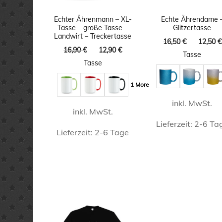
Echter Ährenmann – XL-
Echte Ährendame 
Tasse – große Tasse –
Glitzertasse
Landwirt – Treckertasse
Ursprüng
16,50
€
12,50
€
Ursprünglicher
Aktueller
16,90
€
12,90
€
Preis
Tasse
Preis
Preis
war:
Tasse
war:
ist:
16,50 €
16,90 €
12,90 €.
1 More
inkl. MwSt.
inkl. MwSt.
Lieferzeit:
2-6 Ta
Lieferzeit:
2-6 Tage
Dieses
Dieses
Produk
Produkt
weist
weist
mehrer
mehrere
Varian
Varianten
auf.