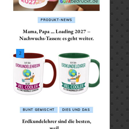
INGENIEURINNEN
HANDWERKERINNEN
ER /
KRANKENPFLEGER /
KERIN
KRANKENSCHWESTER
ALLES FÜR:
ALLES FÜR:
PRODUKT-NEWS
KRANKENPFLEGER /
HAUSMEISTER /
TER/HAUSMEISTERIN
LANDWIRT / LANDWIRTIN
Mama, Papa … Loading 2027 –
KRANKENSCHWEST
HAUSMEISTERIN
Nachwuchs-Tassen: es geht weiter.
 / INGENIEURIN
LEHRER / LEHRERIN
ALLES FÜR: LANDWIR
ALLES FÜR: INGENIEUR /
LANDWIRTIN
INGENIEURINNEN
FLEGER /
MATHEMATIKER /
SCHWESTER
MATHEMATIKERIN
ALLES FÜR: LEHRER 
ALLES FÜR:
LEHRERIN
KRANKENPFLEGER /
 / LANDWIRTIN
PHYSIKER / PHYSIKERIN
KRANKENSCHWESTER
ALLES FÜR:
LEHRERIN
POLIZIST / POLIZISTIN
MATHEMATIKER /
ALLES FÜR: LANDWIRT /
BUNT GEMISCHT
DIES UND DAS
IKER /
SANITÄTER / SANITÄTERIN
MATHEMATIKERIN
LANDWIRTIN
Erdkundelehrer sind die besten,
IKERIN
weil …