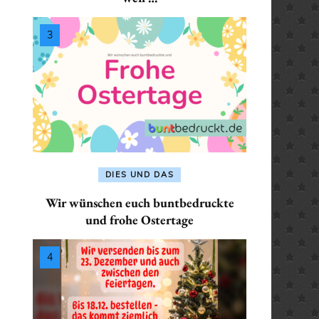
SEKRETÄR / SEKRETÄRIN
ALLES FÜR: PHYSIKE
ALLES FÜR: LEHRER /
/ PHYSIKERIN
PHYSIKERIN
LEHRERIN
TRAINER / TRAINERIN
 POLIZISTIN
ALLES FÜR: POLIZIST
ALLES FÜR:
POLIZISTIN
MATHEMATIKER /
 / SANITÄTERIN
MATHEMATIKERIN
ALLES FÜR: SANITÄTE
/ SEKRETÄRIN
SANITÄTERIN
ALLES FÜR: PHYSIKER /
PHYSIKERIN
 TRAINERIN
DIES UND DAS
ALLES FÜR: SEKRETÄ
SEKRETÄRIN
Wir wünschen euch buntbedruckte
ALLES FÜR: POLIZIST /
und frohe Ostertage
POLIZISTIN
ALLES FÜR: TRAINER 
TRAINERIN
ALLES FÜR: SANITÄTER /
SANITÄTERIN