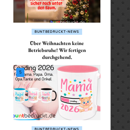
ALLES FÜR: SEKRETÄR /
SEKRETÄRIN
ALLES FÜR: TRAINER /
BUNTBEDRUCKT-NEWS
TRAINERIN
Über Weihnachten keine
Betriebsruhe! Wir fertigen
durchgehend.
BUNTBEDRUCKT-NEWS