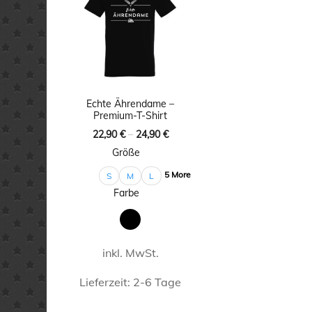
auf.
Die
Die
Option
Optionen
könne
können
auf
auf
der
Echte Ährendame –
der
Premium-T-Shirt
Produkt
22,90
€
–
24,90
€
Produktseite
gewähl
Größe
gewählt
werde
5 More
S
M
L
werden
Farbe
inkl. MwSt.
Lieferzeit:
2-6 Tage
Dieses