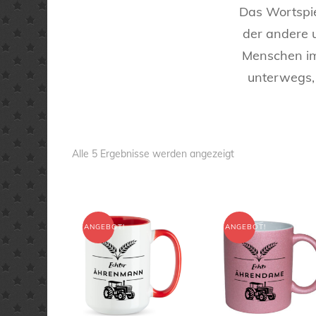
Das Wortspie
der andere u
Menschen im
unterwegs,
Nach
Alle 5 Ergebnisse werden angezeigt
Aktualität
sortiert
ANGEBOT!
ANGEBOT!