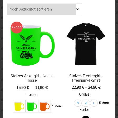
Aktualität
sortiert
ANGEBOT!
Stolzes Ackergirl – Neon-
Stolzes Treckergirl –
Tasse
Premium-T-Shirt
Ursprünglicher
Aktueller
22,90
€
–
24,90
€
15,90
€
11,90
€
Preis
Preis
Größe
Tasse
war:
ist:
5 More
S
M
L
15,90 €
11,90 €.
1 More
Farbe