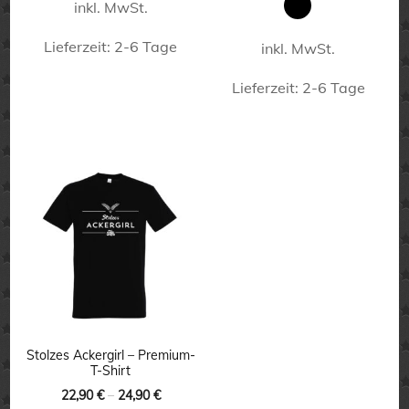
inkl. MwSt.
Lieferzeit:
2-6 Tage
inkl. MwSt.
Dieses
Lieferzeit:
2-6 Tage
Produkt
Dieses
weist
Produkt
mehrere
weist
Varianten
mehrere
auf.
Varianten
Die
auf.
Optionen
Die
können
Optionen
auf
können
Stolzes Ackergirl – Premium-
der
T-Shirt
auf
Produktseite
22,90
€
–
24,90
€
der