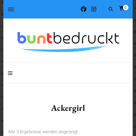
0
Tassen, T-Shirts, Kissen, Geschenke
buntbedruckt.de
Tassen, T-Shirts, Kissen, Geschenke
buntbedruckt.de
Ackergirl
Nach
Alle 3 Ergebnisse werden angezeigt