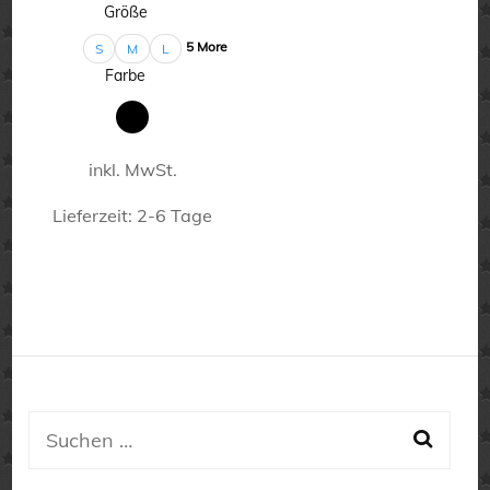
gewählt
Größe
Produktseite
werden
5 More
S
M
L
gewählt
Farbe
werden
inkl. MwSt.
Lieferzeit:
2-6 Tage
Dieses
Produkt
weist
mehrere
Varianten
auf.
Suchen
Die
nach: