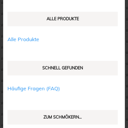
Optionen
können
auf
ALLE PRODUKTE
der
Produktseite
Alle Produkte
gewählt
werden
SCHNELL GEFUNDEN
Häufige Fragen (FAQ)
ZUM SCHMÖKERN…